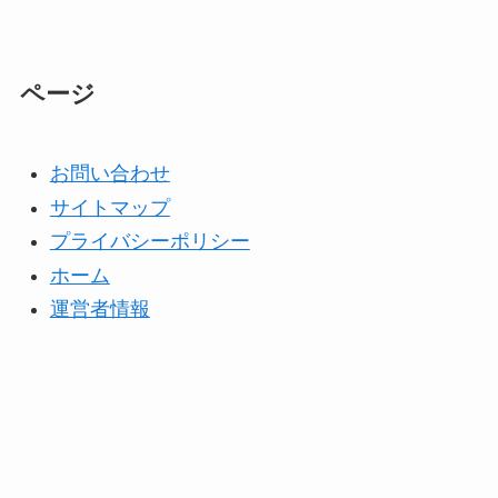
どう？
Temuは怪しい？口コ
ミ・評判が正直ヤバい
ページ
アトムクリニックは怪
って本当？
しい？口コミ・評判が
正直ヤバい
って本当？
お問い合わせ
サイトマップ
【怪しい？】帝国デー
プライバシーポリシー
タバンクの口コミ・評
ホーム
判
は実際どう？
運営者情報
【怪しい？】セルプロ
モート株式会社の口コ
ミ・評判
は実際どう？