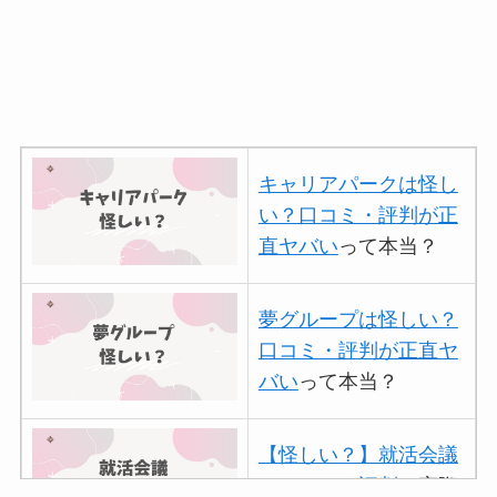
モート株式会社の口コ
ミ・評判
は実際どう？
【怪しい？】TikTok
Liteの口コミ・評判
は
キャリアパークは怪し
実際どう？
い？口コミ・評判が正
直ヤバい
って本当？
ユリカコーポレーショ
ンは怪しい？口コミ・
評価が正直ヤバい
って
夢グループは怪しい？
本当？
口コミ・評判が正直ヤ
バい
って本当？
【怪しい？】株式会社
TAPPの口コミ・評判
【怪しい？】就活会議
は実際どう？
の口コミ・評判
は実際