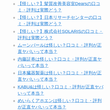
【怪しい？】髪質改善美容室Dearsの口コ
ミ・評判は実際どう？
【怪しい？】セルプロ
【怪しい？】日本リサーチセンターの口コ
モート株式会社の口コ
ミ・評判は実際どう？
ミ・評判
は実際どう？
【怪しい？】株式会社SOLARISの口コミ・
評判は実際どう？
【怪しい？】TikTok
ムーンパールは怪しい？口コミ・評判が正
Liteの口コミ・評判
は
直ヤバいって本当？
実際どう？
内藤証券は怪しい？口コミ・評判が正直ヤ
バいって本当？
ユリカコーポレーショ
日本臓器製薬は怪しい？口コミ・評判が正
ンは怪しい？口コミ・
直ヤバいって本当？
評価が正直ヤバい
って
KABU&は怪しい？口コミ・評判が正直ヤバ
本当？
いって本当？
めいらくアホエンは怪しい？口コミ・評判
【怪しい？】株式会社
が正直ヤバいって本当？
TAPPの口コミ・評判