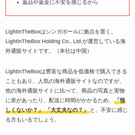
返品や返金に不安を感じるから
ータバンクの口コ
ミ・評判
は実際ど
う？
LightInTheBoxはシンガポールに拠点を置く、
【怪しい？】セルプ
LightInTheBox Holding Co., Ltd.が運営している海
ロモート株式会社の
外通販サイトです。（本社は中国）
口コミ・評判
は実際
どう？
LightInTheBoxは豊富な商品を低価格で購入できる
【怪しい？】TikTok
こともあり、人気の海外通販サイトなのですが、
Liteの口コミ・評判
は
他の海外通販サイトに比べて、商品の写真と実物
実際どう？
に差があったり、配送に時間がかかるため、
「怪
しくないか？」
「大丈夫なの？」
と、不安に感じ
ユリカコーポレーシ
る方もいるでしょう。
ョンは怪しい？口コ
ミ・評価が正直ヤバ