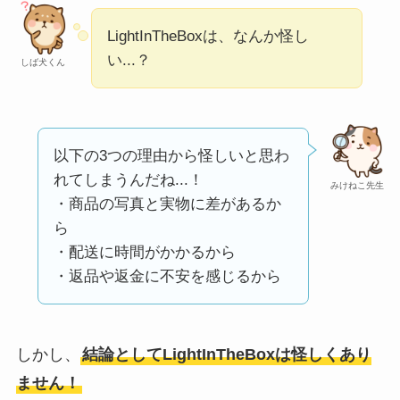
い
って本当？
LightInTheBoxは、なんか怪し
【怪しい？】株式会
い...？
しば犬くん
社TAPPの口コミ・評
判
は実際どう？
Temuは怪しい？口コ
以下の3つの理由から怪しいと思わ
ミ・評判が正直ヤバ
れてしまうんだね...！
みけねこ先生
い
って本当？
・商品の写真と実物に差があるか
ら
・配送に時間がかかるから
・返品や返金に不安を感じるから
しかし、
結論としてLightInTheBoxは怪しくあり
ません！