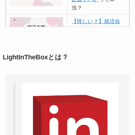
当？
【怪しい？】就活会
議の口コミ・評判
は
実際どう？
アトムクリニックは
LightInTheBoxとは？
怪しい？口コミ・評
判が正直ヤバい
って
本当？
【怪しい？】帝国デ
ータバンクの口コ
ミ・評判
は実際ど
う？
【怪しい？】セルプ