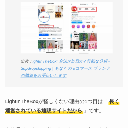
出典：
ightInTheBox: 合法か詐欺か? 詳細な分析 -
Supdropshipping | あなたの eコマース ブランド
の構築をお手伝いします
LightInTheBoxが怪しくない理由の1つ目は「
長く
運営されている通販サイトだから
」です。