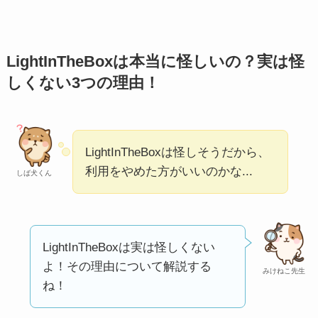
実際どう？
アトムクリニックは
LightInTheBoxは本当に怪しいの？実は怪
怪しい？口コミ・評
しくない3つの理由！
判が正直ヤバい
って
本当？
【怪しい？】帝国デ
LightInTheBoxは怪しそうだから、
ータバンクの口コ
利用をやめた方がいいのかな...
しば犬くん
ミ・評判
は実際ど
う？
【怪しい？】セルプ
LightInTheBoxは実は怪しくない
ロモート株式会社の
よ！その理由について解説する
みけねこ先生
口コミ・評判
は実際
ね！
どう？