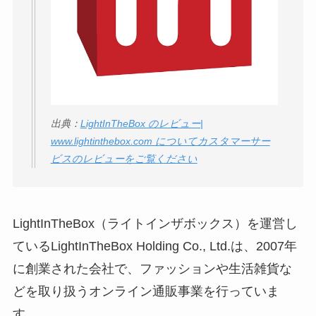
ロモート株式会社の
口コミ・評判
は実際
どう？
【怪しい？】TikTok
Liteの口コミ・評判
は
出典：
LightInTheBox のレビュー|
実際どう？
www.lightinthebox.com についてカスタマーサー
ビスのレビューをご覧ください
ユリカコーポレーシ
ョンは怪しい？口コ
ミ・評価が正直ヤバ
LightInTheBox（ライトインザボックス）を運営し
い
って本当？
ているLightInTheBox Holding Co., Ltd.は、2007年
【怪しい？】株式会
に創業された会社で、ファッションや生活雑貨な
社TAPPの口コミ・評
どを取り扱うオンライン通販事業を行っていま
判
は実際どう？
す。