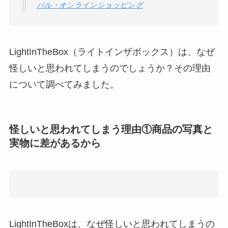
バル・オンラインショッピング
ロモート株式会社の
口コミ・評判
は実際
どう？
LightInTheBox（ライトインザボックス）は、なぜ
【怪しい？】TikTok
怪しいと思われてしまうのでしょうか？その理由
Liteの口コミ・評判
は
について調べてみました。
実際どう？
ユリカコーポレーシ
怪しいと思われてしまう理由①商品の写真と
ョンは怪しい？口コ
実物に差があるから
ミ・評価が正直ヤバ
い
って本当？
【怪しい？】株式会
社TAPPの口コミ・評
判
は実際どう？
LightInTheBoxは、なぜ怪しいと思われてしまうの