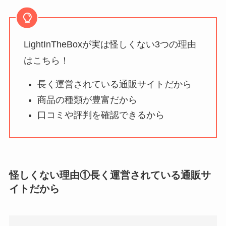
【怪しい？】TikTok
Liteの口コミ・評判
は
実際どう？
LightInTheBoxが実は怪しくない3つの理由
はこちら！
ユリカコーポレーシ
長く運営されている通販サイトだから
ョンは怪しい？口コ
ミ・評価が正直ヤバ
商品の種類が豊富だから
い
って本当？
口コミや評判を確認できるから
【怪しい？】株式会
社TAPPの口コミ・評
判
は実際どう？
怪しくない理由①長く運営されている通販サ
イトだから
Temuは怪しい？口コ
ミ・評判が正直ヤバ
い
って本当？