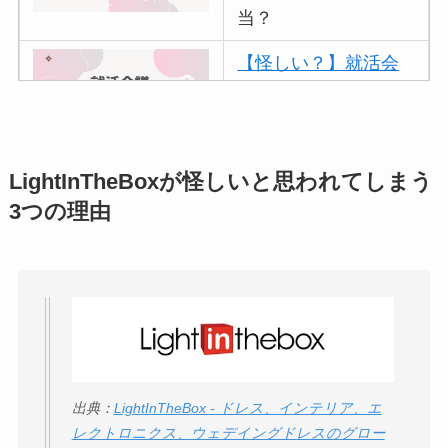
当？
【怪しい？】就活会
議の口コミ・評判
は
実際どう？
アトムクリニックは
LightInTheBoxが怪しいと思われてしまう
怪しい？口コミ・評
3つの理由
判が正直ヤバい
って
本当？
【怪しい？】帝国デ
ータバンクの口コ
ミ・評判
は実際ど
う？
出典：
LightInTheBox - ドレス、インテリア、エ
レクトロニクス、ウェデイングドレスのグロー
【怪しい？】セルプ