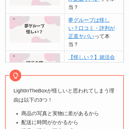
当？
夢グループは怪し
い？口コミ・評判が
正直ヤバい
って本
当？
【怪しい？】就活会
議の口コミ・評判
は
実際どう？
LightInTheBoxが怪しいと思われてしまう理
アトムクリニックは
怪しい？口コミ・評
由は以下の3つ！
判が正直ヤバい
って
商品の写真と実物に差があるから
本当？
配送に時間がかかるから
【怪しい？】帝国デ