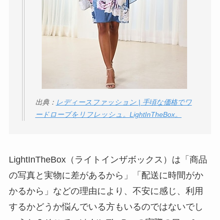
どう？
【怪しい？】TikTok
Liteの口コミ・評判
は
実際どう？
ユリカコーポレーシ
ョンは怪しい？口コ
出典：
レディースファッション | 手頃な価格でワ
ミ・評価が正直ヤバ
ードローブをリフレッシュ。LightInTheBox。
い
って本当？
【怪しい？】株式会
LightInTheBox（ライトインザボックス）は「商品
社TAPPの口コミ・評
の写真と実物に差があるから」「配送に時間がか
判
は実際どう？
かるから」などの理由により、不安に感じ、利用
Temuは怪しい？口コ
するかどうか悩んでいる方もいるのではないでし
ミ・評判が正直ヤバ