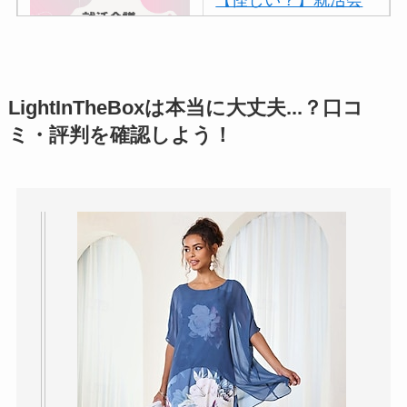
議の口コミ・評判
は
実際どう？
アトムクリニックは
LightInTheBoxは本当に大丈夫...？口コ
怪しい？口コミ・評
ミ・評判を確認しよう！
判が正直ヤバい
って
本当？
【怪しい？】帝国デ
ータバンクの口コ
ミ・評判
は実際ど
う？
【怪しい？】セルプ
ロモート株式会社の
口コミ・評判
は実際