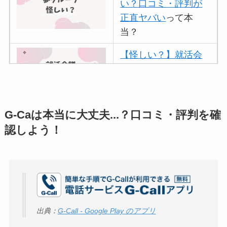
い？口コミ・評判が
正直ヤバい
って本
当？
【怪しい？】就活会
議の口コミ・評判
は
実際どう？
アトムクリニックは
G-Caは本当に大丈夫...？口コミ・評判を確
怪しい？口コミ・評
認しよう！
判が正直ヤバい
って
本当？
【怪しい？】帝国デ
ータバンクの口コ
ミ・評判
は実際ど
出典：
G-Call - Google Play のアプリ
う？