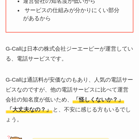
運営会社の知名度が低いから
ータバンクの口コ
サービスの仕組みが分かりにくい部分
ミ・評判
は実際ど
があるから
う？
【怪しい？】セルプ
ロモート株式会社の
G-Callは日本の株式会社ジーエーピーが運営してい
口コミ・評判
は実際
る、電話サービスです。
どう？
【怪しい？】TikTok
G-Callは通話料が安価なのもあり、人気の電話サー
Liteの口コミ・評判
は
ビスなのですが、他の電話サービスに比べて運営
実際どう？
会社の知名度が低いため、
「怪しくないか？」
「大丈夫なの？」
と、不安に感じる方もいるでし
ユリカコーポレーシ
ょう。
ョンは怪しい？口コ
ミ・評価が正直ヤバ