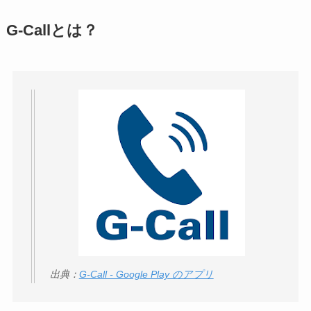
アトムクリニックは
G-Callとは？
怪しい？口コミ・評
判が正直ヤバい
って
本当？
【怪しい？】帝国デ
ータバンクの口コ
ミ・評判
は実際ど
う？
【怪しい？】セルプ
ロモート株式会社の
口コミ・評判
は実際
どう？
出典：
G-Call - Google Play のアプリ
【怪しい？】TikTok