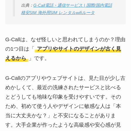
ミ・評判が正直ヤバ
出典：
G-Call電話・通信サービス | 国際/国内電話
格安SIM 海外用SIM レンタルwifiルータ
い
って本当？
G-Callは、なぜ怪しいと思われてしまうのか？理由
の1つ目は「
アプリやサイトのデザインが古く見
えるから
」です。
G-Callのアプリやウェブサイトは、見た目が少し古
めかしくて、最近の洗練されたサービスと比べる
とどうしても地味な印象を受けやすいです。その
ため、初めて使う人やデザインに敏感な人は「本
当に大丈夫かな？」と不安になることがありま
す。大手企業が作ったような高級感や安心感が見