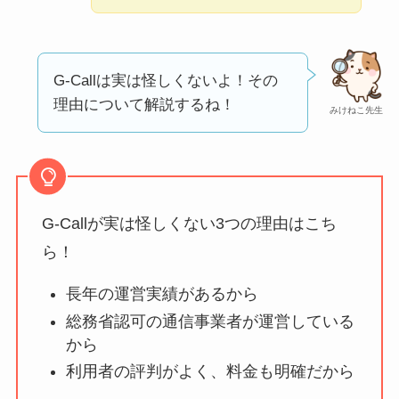
ミ・評判
は実際ど
う？
【怪しい？】セルプ
G-Callは実は怪しくないよ！その
ロモート株式会社の
理由について解説するね！
みけねこ先生
口コミ・評判
は実際
どう？
【怪しい？】TikTok
Liteの口コミ・評判
は
G-Callが実は怪しくない3つの理由はこち
実際どう？
ら！
長年の運営実績があるから
ユリカコーポレーシ
ョンは怪しい？口コ
総務省認可の通信事業者が運営している
から
ミ・評価が正直ヤバ
い
って本当？
利用者の評判がよく、料金も明確だから