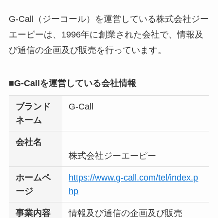
Liteの口コミ・評判
は
実際どう？
G-Call（ジーコール）を運営している株式会社ジー
エーピーは、1996年に創業された会社で、情報及
ユリカコーポレーシ
び通信の企画及び販売を行っています。
ョンは怪しい？口コ
ミ・評価が正直ヤバ
■G-Callを運営している会社情報
い
って本当？
ブランド
G-Call
【怪しい？】株式会
ネーム
社TAPPの口コミ・評
判
は実際どう？
会社名
株式会社ジーエーピー
Temuは怪しい？口コ
ホームペ
https://www.g-call.com/tel/index.p
ミ・評判が正直ヤバ
ージ
hp
い
って本当？
事業内容
情報及び通信の企画及び販売