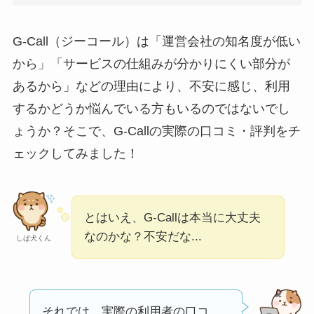
【怪しい？】セルプ
G-Call（ジーコール）は「運営会社の知名度が低い
ロモート株式会社の
口コミ・評判
は実際
から」「サービスの仕組みが分かりにくい部分が
どう？
あるから」などの理由により、不安に感じ、利用
するかどうか悩んでいる方もいるのではないでし
【怪しい？】TikTok
ょうか？そこで、G-Callの実際の口コミ・評判をチ
Liteの口コミ・評判
は
ェックしてみました！
実際どう？
ユリカコーポレーシ
ョンは怪しい？口コ
とはいえ、G-Callは本当に大丈夫
ミ・評価が正直ヤバ
なのかな？不安だな...
しば犬くん
い
って本当？
【怪しい？】株式会
社TAPPの口コミ・評
それでは、実際の利用者の口コ