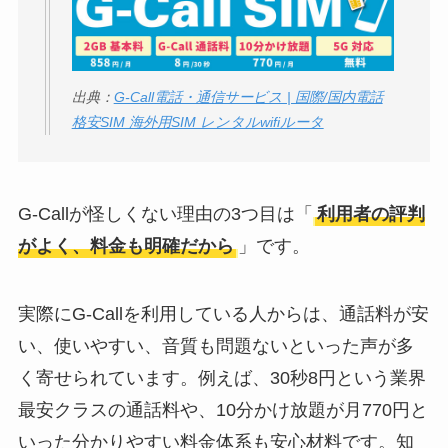
出典：
G-Call電話・通信サービス | 国際/国内電話
格安SIM 海外用SIM レンタルwifiルータ
G-Callが怪しくない理由の3つ目は「
利用者の評判
がよく、料金も明確だか
ら
」です。
実際にG-Callを利用している人からは、通話料が安
い、使いやすい、音質も問題ないといった声が多
く寄せられています。例えば、30秒8円という業界
最安クラスの通話料や、10分かけ放題が月770円と
いった分かりやすい料金体系も安心材料です。知