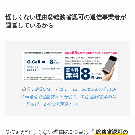
怪しくない理由②総務省認可の通信事業者が
運営しているから
出典：
格安SIM、ドコモ、au、Softbankの方はG-
Call発信で通話料を半分以下。申込/登録/基本料等
一切無料、支払は利用分だけ。
G-Callが怪しくない理由の2つ目は「
総務省認可の