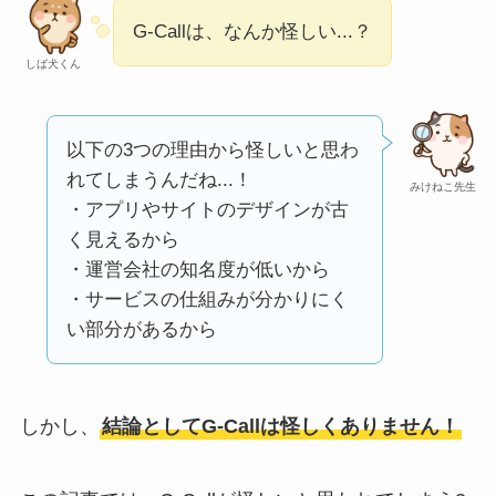
い
って本当？
G-Callは、なんか怪しい...？
【怪しい？】株式会
しば犬くん
社TAPPの口コミ・評
判
は実際どう？
以下の3つの理由から怪しいと思わ
れてしまうんだね...！
Temuは怪しい？口コ
みけねこ先生
・アプリやサイトのデザインが古
ミ・評判が正直ヤバ
く見えるから
い
って本当？
・運営会社の知名度が低いから
・サービスの仕組みが分かりにく
い部分があるから
しかし、
結論としてG-Callは怪しくありません！