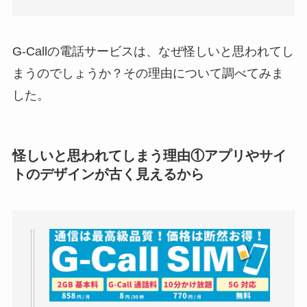
口コミ・評判
は実際
どう？
G-Callの電話サービスは、なぜ怪しいと思われてし
【怪しい？】TikTok
Liteの口コミ・評判
は
まうのでしょうか？その理由について調べてみま
実際どう？
した。
ユリカコーポレーシ
ョンは怪しい？口コ
怪しいと思われてしまう理由①アプリやサイ
ミ・評価が正直ヤバ
トのデザインが古く見えるから
い
って本当？
【怪しい？】株式会
社TAPPの口コミ・評
判
は実際どう？
Temuは怪しい？口コ