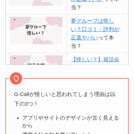
当？
夢グループは怪し
い？口コミ・評判が
正直ヤバい
って本
当？
【怪しい？】就活会
議の口コミ・評判
は
実際どう？
G-Callが怪しいと思われてしまう理由は以
アトムクリニックは
怪しい？口コミ・評
下の3つ！
判が正直ヤバい
って
アプリやサイトのデザインが古く見える
本当？
から
【怪しい？】帝国デ