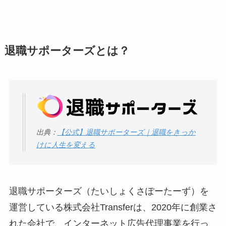
議の口コミ・評判
は
実際どう？
アトムクリニックは
退職サポーターズとは？
怪しい？口コミ・評
判が正直ヤバい
って
本当？
【怪しい？】帝国デ
ータバンクの口コ
出典：
【公式】退職サポーターズ｜退職をきっか
ミ・評判
は実際ど
けに人生を変える
う？
【怪しい？】セルプ
退職サポーターズ（たいしょくさぽーたーず）を
ロモート株式会社の
運営している株式会社Transferは、2020年に創業さ
口コミ・評判
は実際
どう？
れた会社で、インターネット広告代理事業を行っ