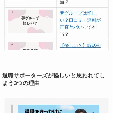
当？
夢グループは怪し
い？口コミ・評判が
正直ヤバい
って本
当？
【怪しい？】就活会
議の口コミ・評判
は
実際どう？
アトムクリニックは
退職サポーターズが怪しいと思われてし
怪しい？口コミ・評
まう3つの理由
判が正直ヤバい
って
本当？
【怪しい？】帝国デ