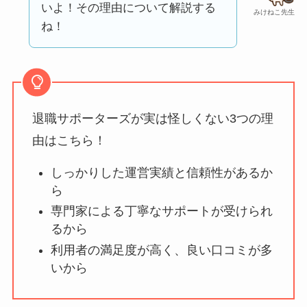
口コミ・評判
は実際
いよ！その理由について解説する
みけねこ先生
どう？
ね！
【怪しい？】TikTok
Liteの口コミ・評判
は
実際どう？
退職サポーターズが実は怪しくない3つの理
ユリカコーポレーシ
由はこちら！
ョンは怪しい？口コ
しっかりした運営実績と信頼性があるか
ミ・評価が正直ヤバ
ら
い
って本当？
専門家による丁寧なサポートが受けられ
【怪しい？】株式会
るから
社TAPPの口コミ・評
利用者の満足度が高く、良い口コミが多
判
は実際どう？
いから
Temuは怪しい？口コ