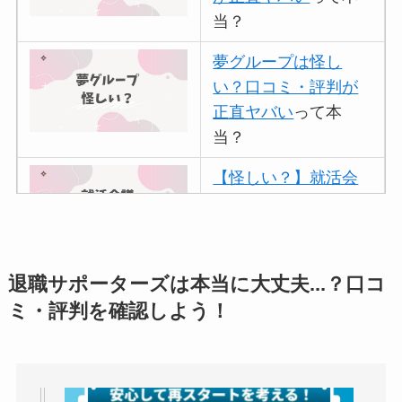
当？
夢グループは怪し
い？口コミ・評判が
正直ヤバい
って本
当？
【怪しい？】就活会
議の口コミ・評判
は
実際どう？
アトムクリニックは
退職サポーターズは本当に大丈夫...？口コ
怪しい？口コミ・評
ミ・評判を確認しよう！
判が正直ヤバい
って
本当？
【怪しい？】帝国デ