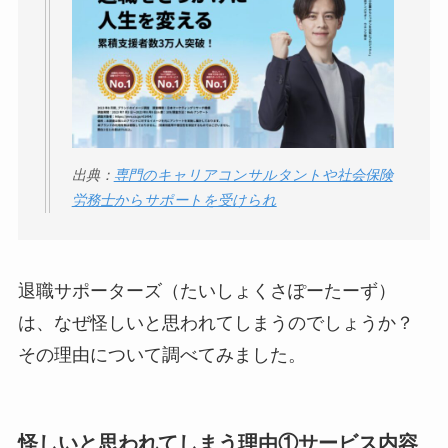
ータバンクの口コ
ミ・評判
は実際ど
う？
【怪しい？】セルプ
ロモート株式会社の
口コミ・評判
は実際
出典：
専門のキャリアコンサルタントや社会保険
どう？
労務士からサポートを受けられ
【怪しい？】TikTok
Liteの口コミ・評判
は
退職サポーターズ（たいしょくさぽーたーず）
実際どう？
は、なぜ怪しいと思われてしまうのでしょうか？
ユリカコーポレーシ
その理由について調べてみました。
ョンは怪しい？口コ
ミ・評価が正直ヤバ
い
って本当？
怪しいと思われてしまう理由①
サービス内容