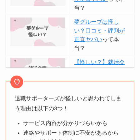
当？
夢グループは怪し
い？口コミ・評判が
正直ヤバい
って本
当？
【怪しい？】就活会
議の口コミ・評判
は
実際どう？
退職サポーターズが怪しいと思われてしま
アトムクリニックは
怪しい？口コミ・評
う理由は以下の3つ！
判が正直ヤバい
って
サービス内容が分かりづらいから
本当？
連絡やサポート体制に不安があるから
【怪しい？】帝国デ