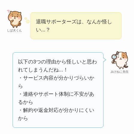
い
って本当？
【怪しい？】株式会
退職サポーターズは、なんか怪し
社TAPPの口コミ・評
い...？
しば犬くん
判
は実際どう？
Temuは怪しい？口コ
ミ・評判が正直ヤバ
以下の3つの理由から怪しいと思わ
い
って本当？
れてしまうんだね...！
みけねこ先生
・サービス内容が分かりづらいか
ら
・連絡やサポート体制に不安があ
るから
・解約や返金対応が分かりにくい
から