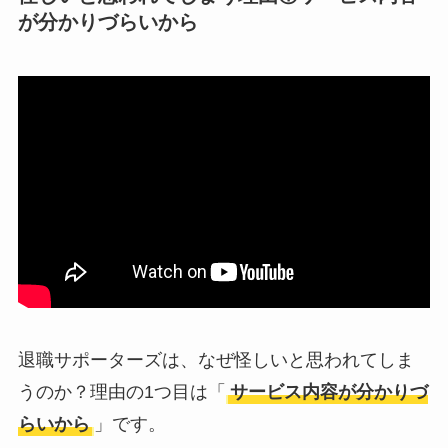
が分かりづらい
から
【怪しい？】株式会
社TAPPの口コミ・評
判
は実際どう？
Temuは怪しい？口コ
ミ・評判が正直ヤバ
い
って本当？
退職サポーターズは、なぜ怪しいと思われてしま
うのか？理由の1つ目は「
サービス内容が分かりづ
らいから
」です。