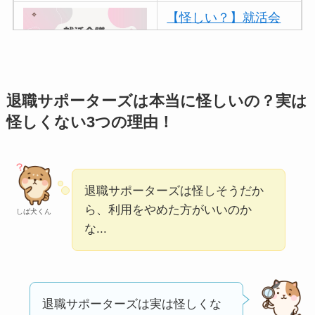
【怪しい？】就活会
議の口コミ・評判
は
実際どう？
アトムクリニックは
退職サポーターズは本当に怪しいの？実は
怪しい？口コミ・評
怪しくない3つの理由！
判が正直ヤバい
って
本当？
【怪しい？】帝国デ
退職サポーターズは怪しそうだか
ータバンクの口コ
ら、利用をやめた方がいいのか
しば犬くん
な...
ミ・評判
は実際ど
う？
【怪しい？】セルプ
ロモート株式会社の
退職サポーターズは実は怪しくな