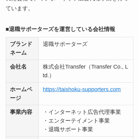
ています。
【怪しい？】TikTok
Liteの口コミ・評判
は
実際どう？
■退職サポーターズを運営している会社情報
ブランド
退職サポーターズ
ユリカコーポレーシ
ネーム
ョンは怪しい？口コ
ミ・評価が正直ヤバ
会社名
株式会社Transfer（Transfer Co., L
い
って本当？
td.）
【怪しい？】株式会
ホームペ
https://taishoku-supporters.com
社TAPPの口コミ・評
ージ
判
は実際どう？
事業内容
・インターネット広告代理事業
・エンターテイメント事業
Temuは怪しい？口コ
・退職サポート事業
ミ・評判が正直ヤバ