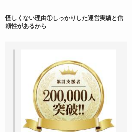
ミ・評判が正直ヤバ
い
って本当？
怪しくない理由①しっかりした運営実績と信
頼性があるから