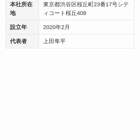
い
って本当？
本社所在
東京都渋谷区桜丘町23番17号シテ
地
ィコート桜丘408
設立年
2020年2月
代表者
上田隼平