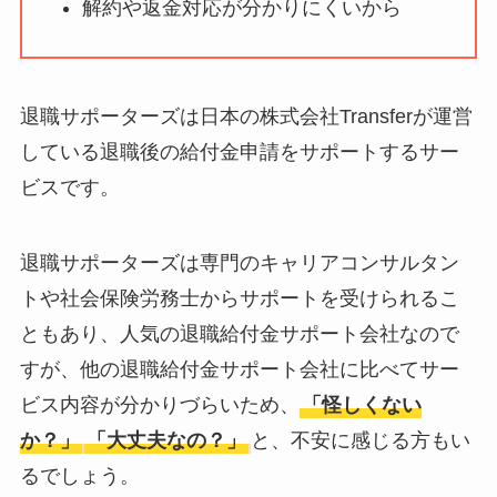
解約や返金対応が分かりにくいから
ータバンクの口コ
ミ・評判
は実際ど
う？
退職サポーターズは日本の株式会社Transferが運営
【怪しい？】セルプ
している退職後の給付金申請をサポートするサー
ロモート株式会社の
ビスです。
口コミ・評判
は実際
どう？
退職サポーターズは専門のキャリアコンサルタン
【怪しい？】TikTok
トや社会保険労務士からサポートを受けられるこ
Liteの口コミ・評判
は
ともあり、人気の退職給付金サポート会社なので
実際どう？
すが、他の退職給付金サポート会社に比べてサー
ビス内容が分かりづらいため、
「怪しくない
ユリカコーポレーシ
か？」
「大丈夫なの？」
と、不安に感じる方もい
ョンは怪しい？口コ
ミ・評価が正直ヤバ
るでしょう。