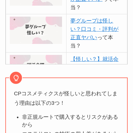
当？
夢グループは怪し
い？口コミ・評判が
正直ヤバい
って本
当？
【怪しい？】就活会
議の口コミ・評判
は
実際どう？
CPコスメティクスが怪しいと思われてしま
アトムクリニックは
怪しい？口コミ・評
う理由は以下の3つ！
判が正直ヤバい
って
非正規ルートで購入するとリスクがある
本当？
から
【怪しい？】帝国デ