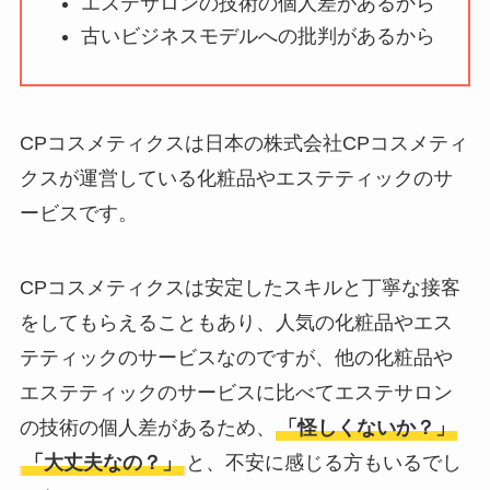
エステサロンの技術の個人差があるから
ータバンクの口コ
古いビジネスモデルへの批判があるから
ミ・評判
は実際ど
う？
【怪しい？】セルプ
CPコスメティクスは日本の株式会社CPコスメティ
ロモート株式会社の
クスが運営している化粧品やエステティックのサ
口コミ・評判
は実際
ービスです。
どう？
【怪しい？】TikTok
CPコスメティクスは安定したスキルと丁寧な接客
Liteの口コミ・評判
は
をしてもらえることもあり、人気の化粧品やエス
実際どう？
テティックのサービスなのですが、他の化粧品や
エステティックのサービスに比べてエステサロン
ユリカコーポレーシ
の技術の個人差があるため、
「怪しくないか？」
ョンは怪しい？口コ
「大丈夫なの？」
と、不安に感じる方もいるでし
ミ・評価が正直ヤバ