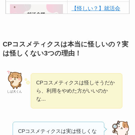
【怪しい？】就活会
議の口コミ・評判
は
実際どう？
アトムクリニックは
CPコスメティクスは本当に怪しいの？実
怪しい？口コミ・評
は怪しくない3つの理由！
判が正直ヤバい
って
本当？
【怪しい？】帝国デ
CPコスメティクスは怪しそうだか
ータバンクの口コ
ら、利用をやめた方がいいのか
しば犬くん
な...
ミ・評判
は実際ど
う？
【怪しい？】セルプ
ロモート株式会社の
CPコスメティクスは実は怪しくな