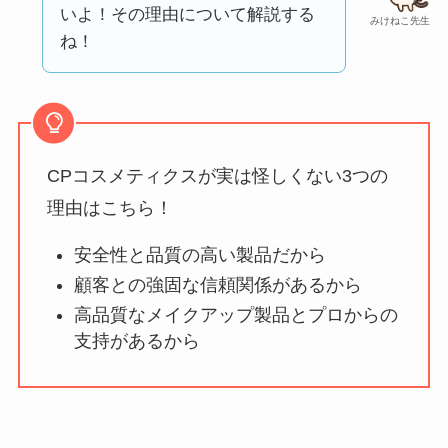
口コミ・評判
は実際
いよ！その理由について解説する
みけねこ先生
どう？
ね！
【怪しい？】TikTok
Liteの口コミ・評判
は
実際どう？
CPコスメティクスが実は怪しくない3つの
ユリカコーポレーシ
理由はこちら！
ョンは怪しい？口コ
安全性と品質の高い製品だから
ミ・評価が正直ヤバ
顧客との強固な信頼関係があるから
い
って本当？
高品質なメイクアップ製品とプロからの
【怪しい？】株式会
支持があるから
社TAPPの口コミ・評
判
は実際どう？
Temuは怪しい？口コ