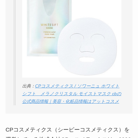
ミ・評判
は実際ど
う？
【怪しい？】セルプ
ロモート株式会社の
口コミ・評判
は実際
どう？
【怪しい？】TikTok
Liteの口コミ・評判
は
出典：
CPコスメティクス / ソワーニュ ホワイト
実際どう？
シフト メラノクリスタル モイストマスク cbの
公式商品情報｜美容・化粧品情報はアットコスメ
ユリカコーポレーシ
ョンは怪しい？口コ
ミ・評価が正直ヤバ
CPコスメティクス（シーピーコスメティクス）を
い
って本当？