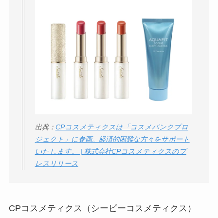
【怪しい？】帝国デ
ータバンクの口コ
ミ・評判
は実際ど
う？
【怪しい？】セルプ
ロモート株式会社の
口コミ・評判
は実際
どう？
【怪しい？】TikTok
出典：
CPコスメティクスは「コスメバンクプロ
ジェクト」に参画。経済的困難な方々をサポート
Liteの口コミ・評判
は
いたします。 | 株式会社CPコスメティクスのプ
実際どう？
レスリリース
ユリカコーポレーシ
ョンは怪しい？口コ
CPコスメティクス（シーピーコスメティクス）
ミ・評価が正直ヤバ