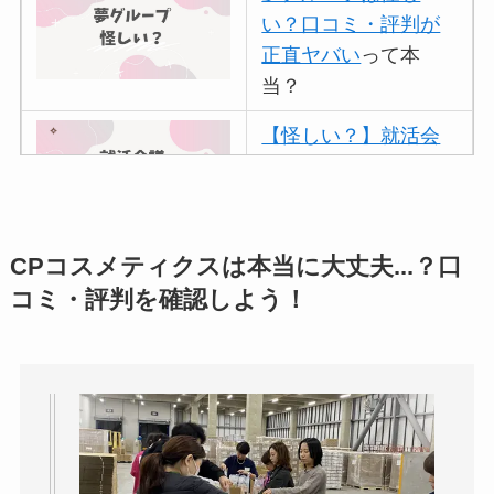
い？口コミ・評判が
正直ヤバい
って本
当？
【怪しい？】就活会
議の口コミ・評判
は
実際どう？
アトムクリニックは
CPコスメティクスは本当に大丈夫...？口
怪しい？口コミ・評
コミ・評判を確認しよう！
判が正直ヤバい
って
本当？
【怪しい？】帝国デ
ータバンクの口コ
ミ・評判
は実際ど