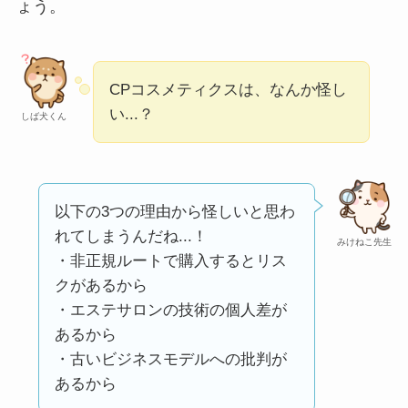
ょう。
い
って本当？
【怪しい？】株式会
社TAPPの口コミ・評
CPコスメティクスは、なんか怪し
判
は実際どう？
い...？
しば犬くん
Temuは怪しい？口コ
ミ・評判が正直ヤバ
い
って本当？
以下の3つの理由から怪しいと思わ
れてしまうんだね...！
みけねこ先生
・非正規ルートで購入するとリス
クがあるから
・エステサロンの技術の個人差が
あるから
・古いビジネスモデルへの批判が
あるから