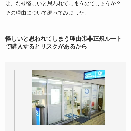
は、なぜ怪しいと思われてしまうのでしょうか？
い
って本当？
その理由について調べてみました。
【怪しい？】株式会
社TAPPの口コミ・評
判
は実際どう？
怪しいと思われてしまう理由①非正規ルート
で購入するとリスクがあるから
Temuは怪しい？口コ
ミ・評判が正直ヤバ
い
って本当？