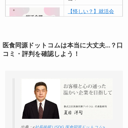
【怪しい？】就活会
議の口コミ・評判
は
実際どう？
アトムクリニックは
医食同源ドットコムは本当に大丈夫...？口
怪しい？口コミ・評
コミ・評判を確認しよう！
判が正直ヤバい
って
本当？
【怪しい？】帝国デ
ータバンクの口コ
ミ・評判
は実際ど
う？
【怪しい？】セルプ
ロモート株式会社の
出典：<
社長挨拶 | ISDG 医食同源ドットコム>