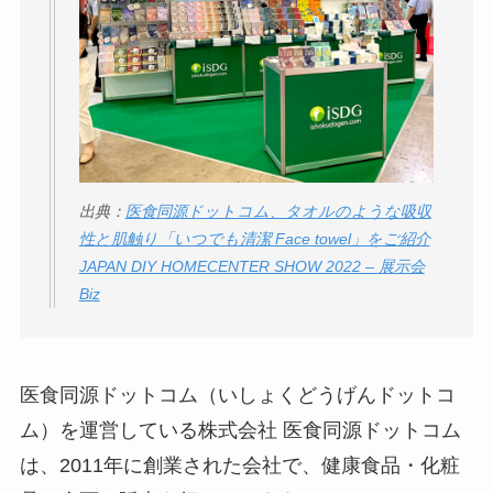
ミ・評判
は実際ど
う？
【怪しい？】セルプ
ロモート株式会社の
口コミ・評判
は実際
どう？
出典：
医食同源ドットコム、タオルのような吸収
【怪しい？】TikTok
性と肌触り「いつでも清潔 Face towel」をご紹介
Liteの口コミ・評判
は
JAPAN DIY HOMECENTER SHOW 2022 – 展示会
実際どう？
Biz
ユリカコーポレーシ
ョンは怪しい？口コ
医食同源ドットコム（いしょくどうげんドットコ
ミ・評価が正直ヤバ
ム）を運営している株式会社 医食同源ドットコム
い
って本当？
は、2011年に創業された会社で、健康食品・化粧