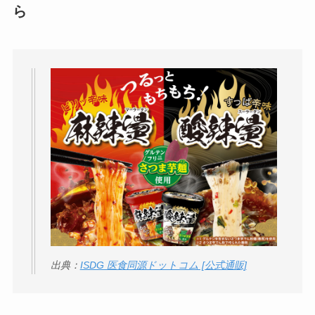
い
って本当？
ら
【怪しい？】株式会
社TAPPの口コミ・評
判
は実際どう？
Temuは怪しい？口コ
ミ・評判が正直ヤバ
い
って本当？
出典：
ISDG 医食同源ドットコム [公式通販]