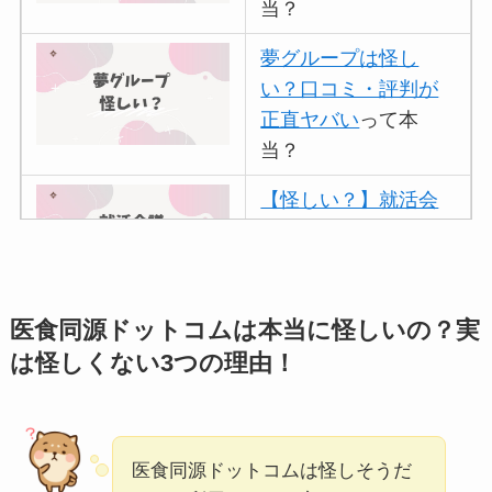
当？
夢グループは怪し
い？口コミ・評判が
正直ヤバい
って本
当？
【怪しい？】就活会
議の口コミ・評判
は
実際どう？
アトムクリニックは
医食同源ドットコムは本当に怪しいの？実
怪しい？口コミ・評
は怪しくない3つの理由！
判が正直ヤバい
って
本当？
【怪しい？】帝国デ
医食同源ドットコムは怪しそうだ