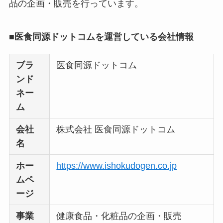
【怪しい？】株式会
品の企画・販売を行っています。
社TAPPの口コミ・評
判
は実際どう？
■医食同源ドットコムを運営している会社情報
Temuは怪しい？口コ
ブラ
医食同源ドットコム
ミ・評判が正直ヤバ
ンド
い
って本当？
ネー
ム
会社
株式会社 医食同源ドットコム
名
ホー
https://www.ishokudogen.co.jp
ムペ
ージ
事業
健康食品・化粧品の企画・販売