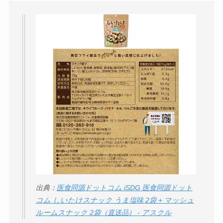
出典：
医食同源ドットコム iSDG 医食同源ドット
コム しいたけスナック うま塩味 2袋 + マッシュ
ルームスナック 2袋（直送品） - アスクル