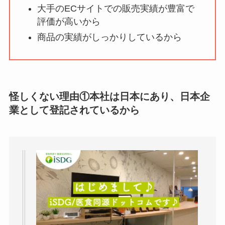
大手のECサイトでの販売実績が豊富で
【怪しい？】株式会
評価が高いから
社TAPPの口コミ・評
商品の実績がしっかりしているから
判
は実際どう？
Temuは怪しい？口コ
ミ・評判が正直ヤバ
怪しくない理由①本社は日本にあり、日本企
い
って本当？
業として登記されているから