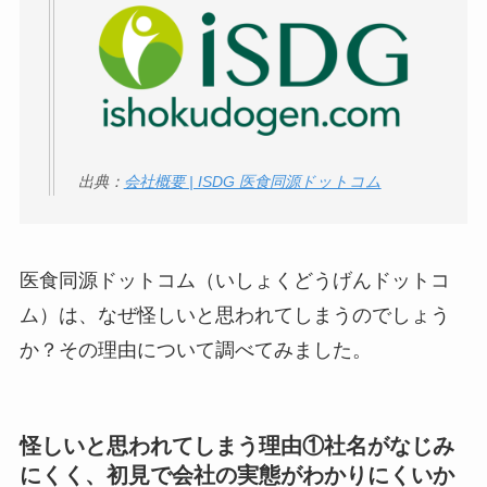
【怪しい？】帝国デ
ータバンクの口コ
ミ・評判
は実際ど
う？
【怪しい？】セルプ
ロモート株式会社の
出典：
会社概要 | ISDG 医食同源ドットコム
口コミ・評判
は実際
どう？
医食同源ドットコム（いしょくどうげんドットコ
【怪しい？】TikTok
Liteの口コミ・評判
は
ム）は、なぜ怪しいと思われてしまうのでしょう
実際どう？
か？その理由について調べてみました。
ユリカコーポレーシ
ョンは怪しい？口コ
怪しいと思われてしまう理由①社名がなじみ
ミ・評価が正直ヤバ
にくく、初見で会社の実態がわかりにくいか