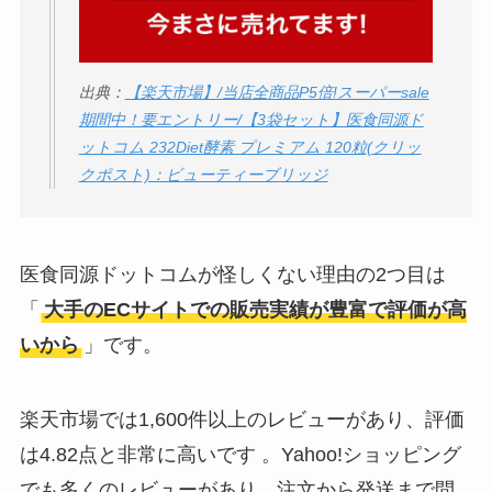
出典：
【楽天市場】/当店全商品P5倍!スーパーsale
期間中！要エントリー/【3袋セット】医食同源ド
ットコム 232Diet酵素 プレミアム 120粒(クリッ
クポスト)：ビューティーブリッジ
医食同源ドットコムが怪しくない理由の2つ目は
「
大手のECサイトでの販売実績が豊富で評価が高
いから
」です。
楽天市場では1,600件以上のレビューがあり、評価
は4.82点と非常に高いです 。Yahoo!ショッピング
でも多くのレビューがあり、注文から発送まで問