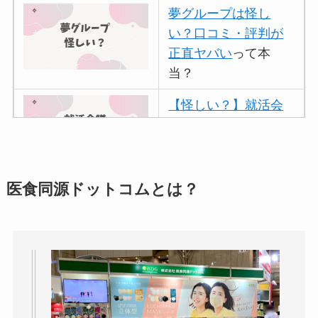
夢グループは怪し
い？口コミ・評判が
正直ヤバい
って本
当？
【怪しい？】就活会
議の口コミ・評判
は
実際どう？
アトムクリニックは
医食同源ドットコムとは？
怪しい？口コミ・評
判が正直ヤバい
って
本当？
【怪しい？】帝国デ
ータバンクの口コ