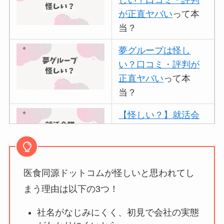
が正直ヤバい
って本
当？
夢グループは怪し
い？口コミ・評判が
正直ヤバい
って本
当？
【怪しい？】就活会
議の口コミ・評判
は
実際どう？
医食同源ドットコムが怪しいと思われてし
アトムクリニックは
怪しい？口コミ・評
まう理由は以下の3つ！
判が正直ヤバい
って
社名がなじみにくく、初見で会社の実態
本当？