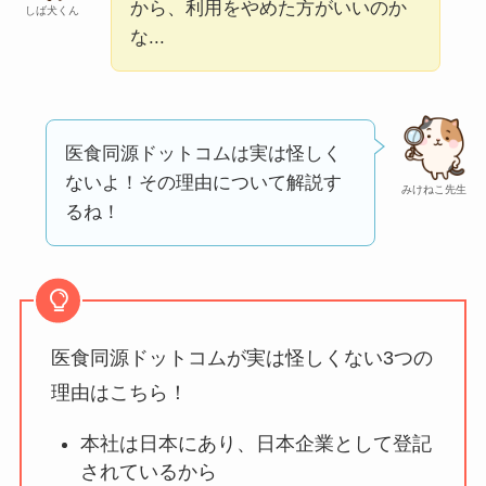
ータバンクの口コ
から、利用をやめた方がいいのか
しば犬くん
な...
ミ・評判
は実際ど
う？
【怪しい？】セルプ
ロモート株式会社の
医食同源ドットコムは実は怪しく
口コミ・評判
は実際
ないよ！その理由について解説す
みけねこ先生
どう？
るね！
【怪しい？】TikTok
Liteの口コミ・評判
は
実際どう？
医食同源ドットコムが実は怪しくない3つの
ユリカコーポレーシ
理由はこちら！
ョンは怪しい？口コ
本社は日本にあり、日本企業として登記
ミ・評価が正直ヤバ
されているから
い
って本当？