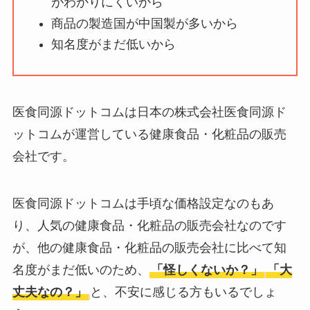
がわかりにくいから
【怪しい？】帝国デ
商品の製造国が中国製が多いから
ータバンクの口コ
知名度がまだ低いから
ミ・評判
は実際ど
う？
【怪しい？】セルプ
医食同源ドットコムは日本の株式会社医食同源ド
ロモート株式会社の
ットコムが運営している健康食品・化粧品の販売
口コミ・評判
は実際
会社です。
どう？
【怪しい？】TikTok
医食同源ドットコムは手頃な価格設定なのもあ
Liteの口コミ・評判
は
り、人気の健康食品・化粧品の販売会社なのです
実際どう？
が、他の健康食品・化粧品の販売会社に比べて知
名度がまだ低いのため、
「怪しくないか？」
「大
ユリカコーポレーシ
丈夫なの？」
と、不安に感じる方もいるでしょ
ョンは怪しい？口コ