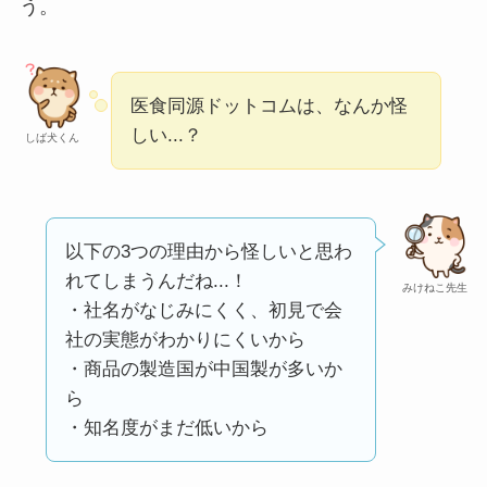
う。
ミ・評価が正直ヤバ
い
って本当？
【怪しい？】株式会
医食同源ドットコムは、なんか怪
社TAPPの口コミ・評
しい...？
しば犬くん
判
は実際どう？
Temuは怪しい？口コ
ミ・評判が正直ヤバ
以下の3つの理由から怪しいと思わ
い
って本当？
れてしまうんだね...！
みけねこ先生
・社名がなじみにくく、初見で会
社の実態がわかりにくいから
・商品の製造国が中国製が多いか
ら
・知名度がまだ低いから