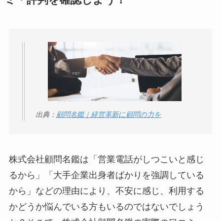
ミ・評判を確認しよう！
判が正直ヤバい
って
本当？
【怪しい？】帝国デ
ータバンクの口コ
ミ・評判
は実際ど
う？
【怪しい？】セルプ
出典：
顧問名鑑｜経営革新に顧問の力を
ロモート株式会社の
口コミ・評判
は実際
どう？
株式会社顧問名鑑は「営業電話がしつこいと感じ
【怪しい？】TikTok
るから」「大手企業出身者ばかりを強調している
Liteの口コミ・評判
は
から」などの理由により、不安に感じ、利用する
実際どう？
かどうか悩んでいる方もいるのではないでしょう