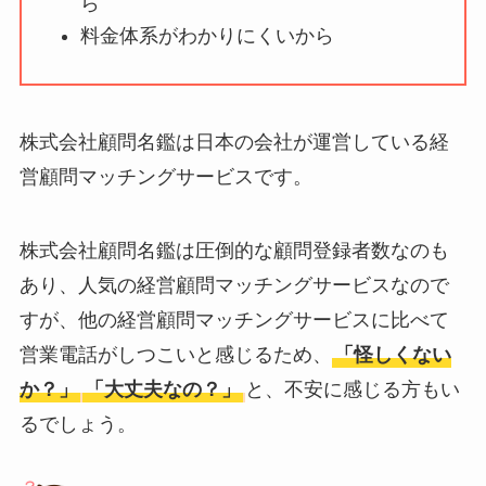
ら
ータバンクの口コ
料金体系がわかりにくいから
ミ・評判
は実際ど
う？
【怪しい？】セルプ
株式会社顧問名鑑は日本の会社が運営している経
ロモート株式会社の
営顧問マッチングサービスです。
口コミ・評判
は実際
どう？
株式会社顧問名鑑は圧倒的な顧問登録者数なのも
【怪しい？】TikTok
あり、人気の経営顧問マッチングサービスなので
Liteの口コミ・評判
は
すが、他の経営顧問マッチングサービスに比べて
実際どう？
営業電話がしつこいと感じるため、
「怪しくない
か？」
「大丈夫なの？」
と、不安に感じる方もい
ユリカコーポレーシ
るでしょう。
ョンは怪しい？口コ
ミ・評価が正直ヤバ