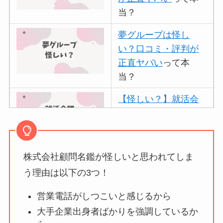
当？
夢グループは怪し
い？口コミ・評判が
正直ヤバい
って本
当？
【怪しい？】就活会
議の口コミ・評判
は
実際どう？
株式会社顧問名鑑が怪しいと思われてしま
アトムクリニックは
怪しい？口コミ・評
う理由は以下の3つ！
判が正直ヤバい
って
営業電話がしつこいと感じるから
本当？
大手企業出身者ばかりを強調しているか
【怪しい？】帝国デ