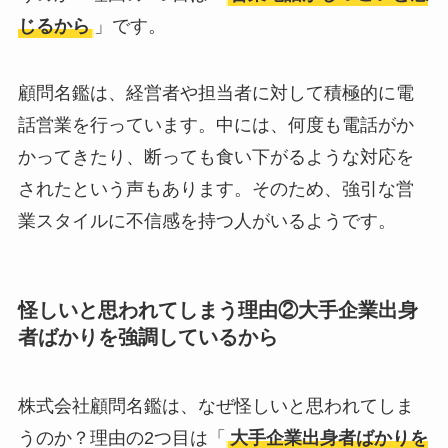
じるから
」です。
判
は実際どう？
Temuは怪しい？口コ
顧問名鑑は、経営者や担当者に対して積極的に電
ミ・評判が正直ヤバ
話営業を行っています。中には、何度も電話がか
い
って本当？
かってきたり、断っても食い下がるような対応を
されたという声もあります。そのため、強引な営
業スタイルに不信感を持つ人がいるようです。
怪しいと思われてしまう理由②大手企業出身
者ばかりを強調しているから
株式会社顧問名鑑は、なぜ怪しいと思われてしま
うのか？理由の2つ目は「
大手企業出身者ばかりを