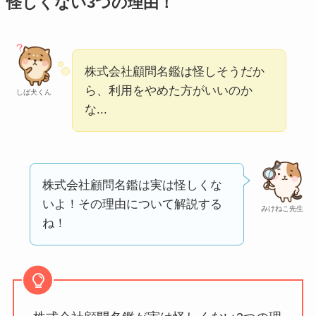
怪しくない3つの理由！
判が正直ヤバい
って
本当？
【怪しい？】帝国デ
株式会社顧問名鑑は怪しそうだか
ータバンクの口コ
ら、利用をやめた方がいいのか
しば犬くん
な...
ミ・評判
は実際ど
う？
【怪しい？】セルプ
ロモート株式会社の
株式会社顧問名鑑は実は怪しくな
口コミ・評判
は実際
いよ！その理由について解説する
みけねこ先生
どう？
ね！
【怪しい？】TikTok
Liteの口コミ・評判
は
実際どう？