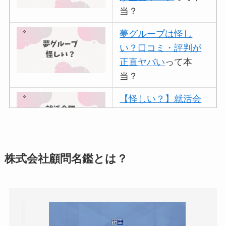
当？
夢グループは怪し
い？口コミ・評判が
正直ヤバい
って本
当？
【怪しい？】就活会
議の口コミ・評判
は
実際どう？
アトムクリニックは
株式会社顧問名鑑とは？
怪しい？口コミ・評
判が正直ヤバい
って
本当？
【怪しい？】帝国デ