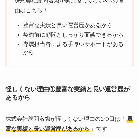
株式会社顧問名鑑が実は怪しくない3つの理
ユリカコーポレーシ
由はこちら！
ョンは怪しい？口コ
豊富な実績と長い運営歴があるから
ミ・評価が正直ヤバ
契約前に顧問としっかり面談できるから
い
って本当？
専属担当者による手厚いサポートがある
【怪しい？】株式会
から
社TAPPの口コミ・評
判
は実際どう？
Temuは怪しい？口コ
怪しくない理由①豊富な実績と長い運営歴が
ミ・評判が正直ヤバ
あるから
い
って本当？
株式会社顧問名鑑が怪しくない理由の1つ目は「
豊
富な実績と長い運営歴があるから
」です。