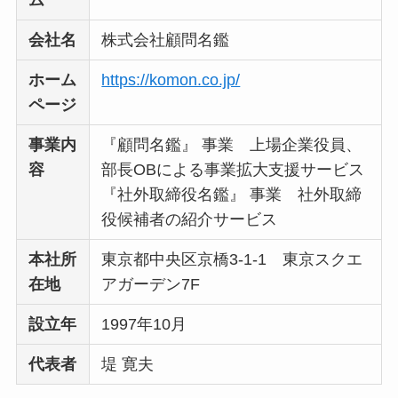
い
って本当？
会社名
株式会社顧問名鑑
【怪しい？】株式会
社TAPPの口コミ・評
ホーム
https://komon.co.jp/
判
は実際どう？
ページ
事業内
『顧問名鑑』 事業 上場企業役員、
Temuは怪しい？口コ
容
部長OBによる事業拡大支援サービス
ミ・評判が正直ヤバ
『社外取締役名鑑』 事業 社外取締
い
って本当？
役候補者の紹介サービス
本社所
東京都中央区京橋3-1-1 東京スクエ
在地
アガーデン7F
設立年
1997年10月
代表者
堤 寛夫