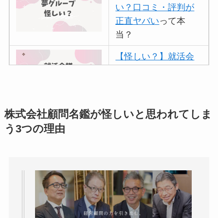
い？口コミ・評判が
正直ヤバい
って本
当？
【怪しい？】就活会
議の口コミ・評判
は
実際どう？
アトムクリニックは
株式会社顧問名鑑が怪しいと思われてしま
怪しい？口コミ・評
う3つの理由
判が正直ヤバい
って
本当？
【怪しい？】帝国デ
ータバンクの口コ
ミ・評判
は実際ど
う？