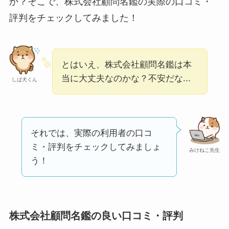
か？そこで、株式会社顧問名鑑の実際の口コミ・
ユリカコーポレーシ
評判をチェックしてみました！
ョンは怪しい？口コ
ミ・評価が正直ヤバ
い
って本当？
とはいえ、株式会社顧問名鑑は本
【怪しい？】株式会
当に大丈夫なのかな？不安だな...
しば犬くん
社TAPPの口コミ・評
判
は実際どう？
それでは、実際の利用者の口コ
Temuは怪しい？口コ
ミ・評判をチェックしてみましょ
みけねこ先生
ミ・評判が正直ヤバ
う！
い
って本当？
株式会社顧問名鑑の良い口コミ・評判