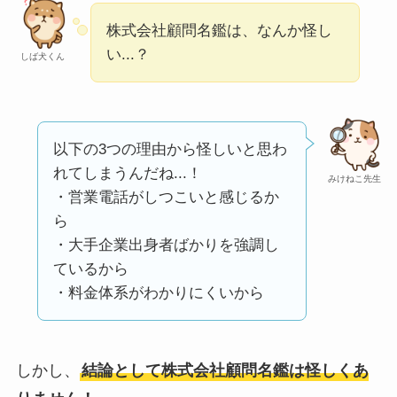
い
って本当？
株式会社顧問名鑑は、なんか怪し
【怪しい？】株式会
い...？
しば犬くん
社TAPPの口コミ・評
判
は実際どう？
以下の3つの理由から怪しいと思わ
Temuは怪しい？口コ
れてしまうんだね...！
ミ・評判が正直ヤバ
みけねこ先生
・営業電話がしつこいと感じるか
い
って本当？
ら
・大手企業出身者ばかりを強調し
ているから
・料金体系がわかりにくいから
しかし、
結論として株式会社顧問名鑑は怪しくあ