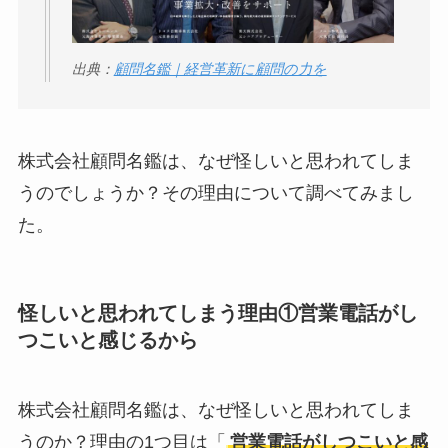
【怪しい？】セルプ
ロモート株式会社の
出典：
顧問名鑑｜経営革新に顧問の力を
口コミ・評判
は実際
どう？
株式会社顧問名鑑は、なぜ怪しいと思われてしま
【怪しい？】TikTok
うのでしょうか？その理由について調べてみまし
Liteの口コミ・評判
は
た。
実際どう？
ユリカコーポレーシ
怪しいと思われてしまう理由①営業電話がし
ョンは怪しい？口コ
つこいと感じるから
ミ・評価が正直ヤバ
い
って本当？
株式会社顧問名鑑は、なぜ怪しいと思われてしま
【怪しい？】株式会
うのか？理由の1つ目は「
営業電話がしつこいと感
社TAPPの口コミ・評