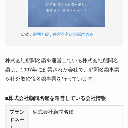
ータバンクの口コ
ミ・評判
は実際ど
う？
出典：
顧問名鑑｜経営革新に顧問の力を
【怪しい？】セルプ
ロモート株式会社の
口コミ・評判
は実際
どう？
株式会社顧問名鑑を運営している株式会社顧問名
鑑は、1997年に創業された会社で、顧問名鑑事業
【怪しい？】TikTok
や社外取締役名鑑事業を行っています。
Liteの口コミ・評判
は
実際どう？
■株式会社顧問名鑑を運営している会社情報
ユリカコーポレーシ
ブラン
株式会社顧問名鑑
ョンは怪しい？口コ
ドネー
ミ・評価が正直ヤバ
ム