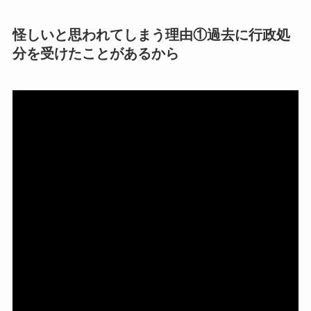
【怪しい？】株式会
社TAPPの口コミ・評
怪しいと思われてしまう理由①過去に行政処
判
は実際どう？
分を受けたことがあるから
Temuは怪しい？口コ
ミ・評判が正直ヤバ
い
って本当？