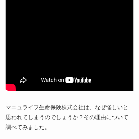
ミ・評判
は実際ど
う？
【怪しい？】セルプ
ロモート株式会社の
口コミ・評判
は実際
どう？
【怪しい？】TikTok
Liteの口コミ・評判
は
実際どう？
ユリカコーポレーシ
マニュライフ生命保険株式会社は、なぜ怪しいと
ョンは怪しい？口コ
思われてしまうのでしょうか？その理由について
ミ・評価が正直ヤバ
調べてみました。
い
って本当？