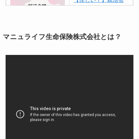
【怪しい？】就活会
議の口コミ・評判
は
実際どう？
アトムクリニックは
マニュライフ生命保険株式会社とは？
怪しい？口コミ・評
判が正直ヤバい
って
本当？
【怪しい？】帝国デ
ータバンクの口コ
ミ・評判
は実際ど
う？
【怪しい？】セルプ
ロモート株式会社の
口コミ・評判
は実際