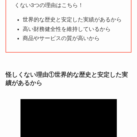
ユリカコーポレーシ
くない3つの理由はこちら！
ョンは怪しい？口コ
世界的な歴史と安定した実績があるから
ミ・評価が正直ヤバ
高い財務健全性を維持しているから
い
って本当？
商品やサービスの質が高いから
【怪しい？】株式会
社TAPPの口コミ・評
判
は実際どう？
怪しくない理由①世界的な歴史と安定した実
Temuは怪しい？口コ
績があるから
ミ・評判が正直ヤバ
い
って本当？