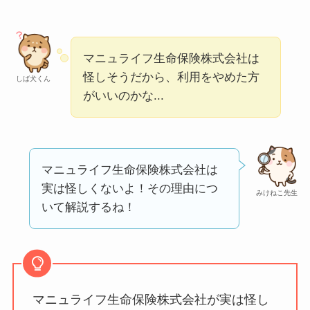
判が正直ヤバい
って
本当？
【怪しい？】帝国デ
マニュライフ生命保険株式会社は
ータバンクの口コ
怪しそうだから、利用をやめた方
しば犬くん
がいいのかな...
ミ・評判
は実際ど
う？
【怪しい？】セルプ
ロモート株式会社の
マニュライフ生命保険株式会社は
口コミ・評判
は実際
実は怪しくないよ！その理由につ
みけねこ先生
どう？
いて解説するね！
【怪しい？】TikTok
Liteの口コミ・評判
は
実際どう？
マニュライフ生命保険株式会社が実は怪し