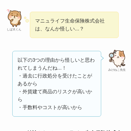
ミ・評価が正直ヤバ
い
って本当？
マニュライフ生命保険株式会社
【怪しい？】株式会
は、なんか怪しい...？
しば犬くん
社TAPPの口コミ・評
判
は実際どう？
Temuは怪しい？口コ
以下の3つの理由から怪しいと思わ
ミ・評判が正直ヤバ
れてしまうんだね...！
みけねこ先生
い
って本当？
・過去に行政処分を受けたことが
あるから
・外貨建て商品のリスクが高いか
ら
・手数料やコストが高いから