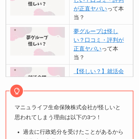
が正直ヤバい
って本
当？
夢グループは怪し
い？口コミ・評判が
正直ヤバい
って本
当？
【怪しい？】就活会
議の口コミ・評判
は
実際どう？
マニュライフ生命保険株式会社が怪しいと
アトムクリニックは
怪しい？口コミ・評
思われてしまう理由は以下の3つ！
判が正直ヤバい
って
過去に行政処分を受けたことがあるから
本当？