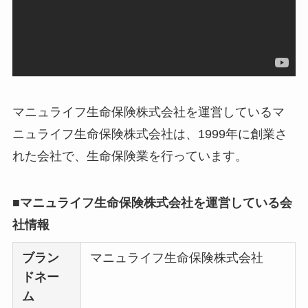
どう？
【怪しい？】TikTok
Liteの口コミ・評判
は
実際どう？
マニュライフ生命保険株式会社を運営しているマ
ユリカコーポレーシ
ニュライフ生命保険株式会社は、1999年に創業さ
ョンは怪しい？口コ
れた会社で、生命保険業を行っています。
ミ・評価が正直ヤバ
い
って本当？
■マニュライフ生命保険株式会社を運営している会
【怪しい？】株式会
社情報
社TAPPの口コミ・評
判
は実際どう？
ブラン
マニュライフ生命保険株式会社
ドネー
Temuは怪しい？口コ
ム
ミ・評判が正直ヤバ