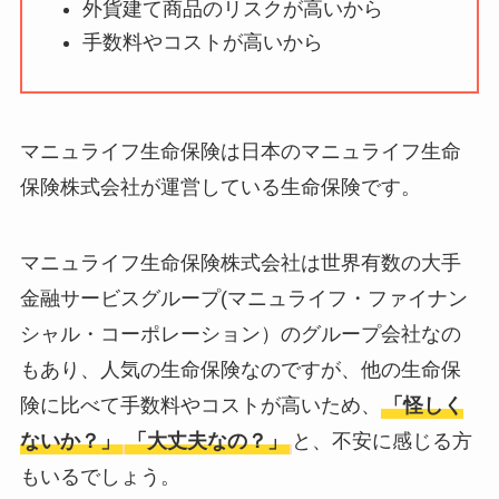
外貨建て商品のリスクが高いから
【怪しい？】帝国デ
手数料やコストが高いから
ータバンクの口コ
ミ・評判
は実際ど
う？
マニュライフ生命保険は日本のマニュライフ生命
【怪しい？】セルプ
保険株式会社が運営している生命保険です。
ロモート株式会社の
口コミ・評判
は実際
マニュライフ生命保険株式会社は世界有数の大手
どう？
金融サービスグループ(マニュライフ・ファイナン
【怪しい？】TikTok
シャル・コーポレーション）のグループ会社なの
Liteの口コミ・評判
は
もあり、人気の生命保険なのですが、他の生命保
実際どう？
険に比べて手数料やコストが高いため、
「怪しく
ないか？」
「大丈夫なの？」
と、不安に感じる方
ユリカコーポレーシ
もいるでしょう。
ョンは怪しい？口コ