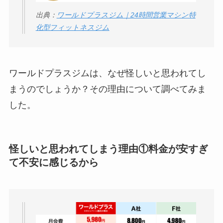
う？
出典：
ワールドプラスジム｜24時間営業マシン特
化型フィットネスジム
【怪しい？】セルプ
ロモート株式会社の
口コミ・評判
は実際
ワールドプラスジムは、なぜ怪しいと思われてし
どう？
まうのでしょうか？その理由について調べてみま
【怪しい？】TikTok
した。
Liteの口コミ・評判
は
実際どう？
怪しいと思われてしまう理由①料金が安すぎ
ユリカコーポレーシ
て不安に感じるから
ョンは怪しい？口コ
ミ・評価が正直ヤバ
い
って本当？
【怪しい？】株式会