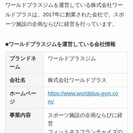
【怪しい？】TikTok
ワールドプラスジムを運営している株式会社ワー
Liteの口コミ・評判
は
ルドプラスは、2017年に創業された会社で、スポ
実際どう？
ーツ施設の企画ならびに経営を行っています。
ユリカコーポレーシ
■ワールドプラスジムを運営している会社情報
ョンは怪しい？口コ
ミ・評価が正直ヤバ
ブランドネ
ワールドプラスジム
い
って本当？
ーム
【怪しい？】株式会
会社名
株式会社ワールドプラス
社TAPPの口コミ・評
判
は実際どう？
ホームペー
https://www.worldplus-gym.co
ジ
m/
Temuは怪しい？口コ
事業内容
スポーツ施設の企画ならびに経
ミ・評判が正直ヤバ
営
い
って本当？
フィットネスフランチャイズの