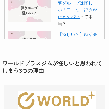
夢グループは怪し
い？口コミ・評判が
正直ヤバい
って本
当？
【怪しい？】就活会
議の口コミ・評判
は
実際どう？
アトムクリニックは
ワールドプラスジムが怪しいと思われて
怪しい？口コミ・評
しまう3つの理由
判が正直ヤバい
って
本当？
【怪しい？】帝国デ
ータバンクの口コ
ミ・評判
は実際ど