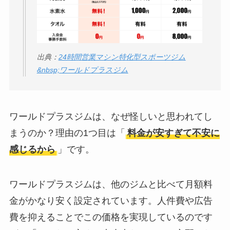
社TAPPの口コミ・評
判
は実際どう？
出典：
24時間営業マシン特化型スポーツジム
Temuは怪しい？口コ
&nbsp;ワールドプラスジム
ミ・評判が正直ヤバ
い
って本当？
ワールドプラスジムは、なぜ怪しいと思われてし
まうのか？理由の1つ目は「
料金が安すぎて不安に
感じるから
」です。
ワールドプラスジムは、他のジムと比べて月額料
金がかなり安く設定されています。人件費や広告
費を抑えることでこの価格を実現しているのです