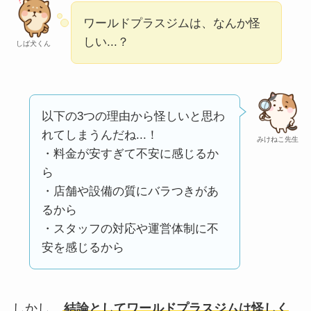
ミ・評価が正直ヤバ
ワールドプラスジムは、なんか怪
い
って本当？
しい...？
しば犬くん
【怪しい？】株式会
社TAPPの口コミ・評
判
は実際どう？
以下の3つの理由から怪しいと思わ
れてしまうんだね...！
Temuは怪しい？口コ
みけねこ先生
・料金が安すぎて不安に感じるか
ミ・評判が正直ヤバ
ら
い
って本当？
・店舗や設備の質にバラつきがあ
るから
・スタッフの対応や運営体制に不
安を感じるから
しかし、
結論としてワールドプラスジムは怪しく