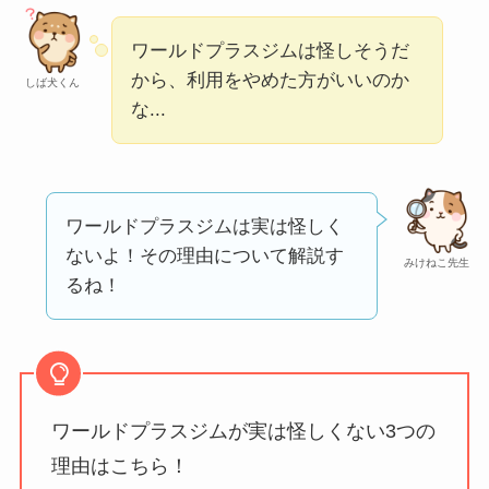
本当？
【怪しい？】帝国デ
ワールドプラスジムは怪しそうだ
ータバンクの口コ
から、利用をやめた方がいいのか
しば犬くん
な...
ミ・評判
は実際ど
う？
【怪しい？】セルプ
ロモート株式会社の
ワールドプラスジムは実は怪しく
口コミ・評判
は実際
ないよ！その理由について解説す
みけねこ先生
どう？
るね！
【怪しい？】TikTok
Liteの口コミ・評判
は
実際どう？
ワールドプラスジムが実は怪しくない3つの
ユリカコーポレーシ
理由はこちら！