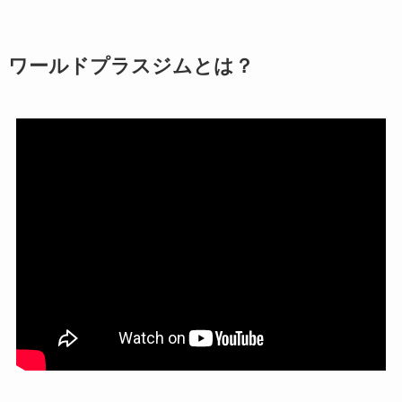
実際どう？
アトムクリニックは
ワールドプラスジムとは？
怪しい？口コミ・評
判が正直ヤバい
って
本当？
【怪しい？】帝国デ
ータバンクの口コ
ミ・評判
は実際ど
う？
【怪しい？】セルプ
ロモート株式会社の
口コミ・評判
は実際
どう？