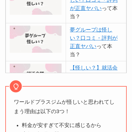
が正直ヤバい
って本
当？
夢グループは怪し
い？口コミ・評判が
正直ヤバい
って本
当？
【怪しい？】就活会
議の口コミ・評判
は
実際どう？
ワールドプラスジムが怪しいと思われてし
アトムクリニックは
怪しい？口コミ・評
まう理由は以下の3つ！
判が正直ヤバい
って
料金が安すぎて不安に感じるから
本当？