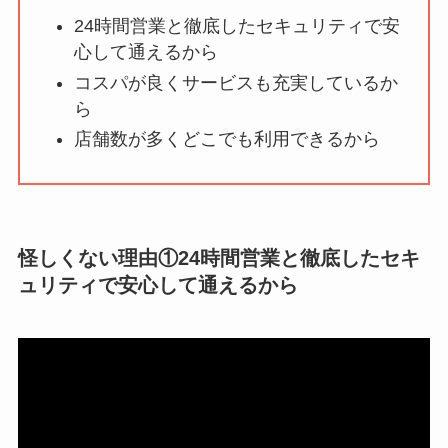
ョンは怪しい？口コ
24時間営業と徹底したセキュリティで安
ミ・評価が正直ヤバ
心して通えるから
い
って本当？
コスパが良くサービスも充実しているか
【怪しい？】株式会
ら
社TAPPの口コミ・評
店舗数が多くどこでも利用できるから
判
は実際どう？
Temuは怪しい？口コ
ミ・評判が正直ヤバ
怪しくない理由①24時間営業と徹底したセキ
い
って本当？
ュリティで安心して通えるから