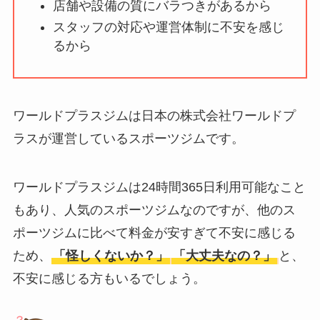
店舗や設備の質にバラつきがあるから
【怪しい？】帝国デ
スタッフの対応や運営体制に不安を感じ
ータバンクの口コ
るから
ミ・評判
は実際ど
う？
【怪しい？】セルプ
ワールドプラスジムは日本の株式会社ワールドプ
ロモート株式会社の
ラスが運営しているスポーツジムです。
口コミ・評判
は実際
どう？
ワールドプラスジムは24時間365日利用可能なこと
【怪しい？】TikTok
もあり、人気のスポーツジムなのですが、他のス
Liteの口コミ・評判
は
ポーツジムに比べて料金が安すぎて不安に感じる
実際どう？
ため、
「怪しくないか？」
「大丈夫なの？」
と、
不安に感じる方もいるでしょう。
ユリカコーポレーシ
ョンは怪しい？口コ