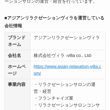
ーションサロンの運営・経営を行っています。
ョンは怪しい？口コ
ミ・評価が正直ヤバ
■アジアンリラクゼーションヴィラを運営している
い
って本当？
会社情報
【怪しい？】株式会
社TAPPの口コミ・評
ブランド
アジアンリラクゼーションヴィラ
判
は実際どう？
ネーム
会社名
株式会社ヴィラ -villa co., Ltd-
Temuは怪しい？口コ
ミ・評判が正直ヤバ
ホームペ
https://www.asian-relaxation-villa.c
い
って本当？
ージ
om/
事業内容
・リラクゼーションサロンの運
営・経営
・フランチャイズ業
・リラクゼーションサロンコンサ