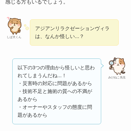
感じる方もいるでしょう。
ミ・評価が正直ヤバ
い
って本当？
【怪しい？】株式会
アジアンリラクゼーションヴィラ
社TAPPの口コミ・評
は、なんか怪しい...？
しば犬くん
判
は実際どう？
Temuは怪しい？口コ
ミ・評判が正直ヤバ
以下の3つの理由から怪しいと思わ
い
って本当？
れてしまうんだね...！
みけねこ先生
・災害時の対応に問題があるから
・技術不足と施術の質への不満が
あるから
・オーナーやスタッフの態度に問
題があるから