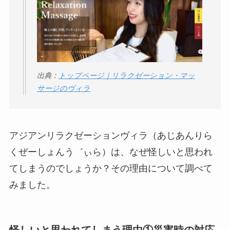
ータバンクの口コ
ミ・評判
は実際ど
う？
【怪しい？】セルプ
ロモート株式会社の
出典：
トップページ｜リラクゼーション・マッ
口コミ・評判
は実際
サージのヴィラ
どう？
【怪しい？】TikTok
Liteの口コミ・評判
は
アジアンリラクゼーションヴィラ（あじあんりら
実際どう？
くぜーしょんう゛ぃら）は、なぜ怪しいと思われ
てしまうのでしょうか？その理由について調べて
ユリカコーポレーシ
みました。
ョンは怪しい？口コ
ミ・評価が正直ヤバ
い
って本当？