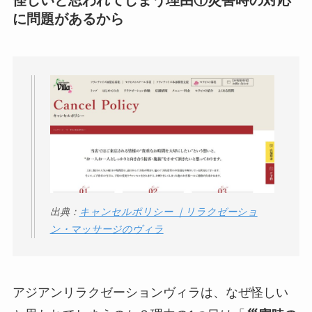
怪しいと思われてしまう理由①災害時の対応
に問題があるから
【怪しい？】株式会
社TAPPの口コミ・評
判
は実際どう？
Temuは怪しい？口コ
ミ・評判が正直ヤバ
い
って本当？
出典：
キャンセルポリシー ｜リラクゼーショ
ン・マッサージのヴィラ
アジアンリラクゼーションヴィラは、なぜ怪しい