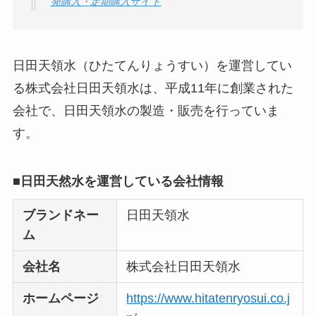
発購入・定期購入サイト
口コミ・評判
は実際
どう？
【怪しい？】TikTok
日田天領水（ひたてんりょうすい）を運営してい
Liteの口コミ・評判
は
る株式会社日田天領水は、平成11年に創業された
実際どう？
会社で、日田天領水の製造・販売を行っていま
す。
ユリカコーポレーシ
ョンは怪しい？口コ
■日田天然水を運営している会社情報
ミ・評価が正直ヤバ
い
って本当？
ブランドネー
日田天領水
ム
【怪しい？】株式会
社TAPPの口コミ・評
会社名
株式会社日田天領水
判
は実際どう？
ホームページ
https://www.hitatenryosui.co.j