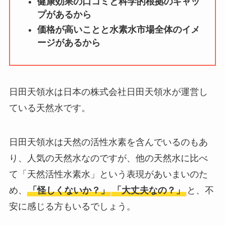
健康効果の口コミと科学的根拠のギャッ
ータバンクの口コ
プがあるから
ミ・評判
は実際ど
価格が高いことと水素水市場全体のイメ
う？
ージがあるから
【怪しい？】セルプ
ロモート株式会社の
口コミ・評判
は実際
日田天領水は日本の株式会社日田天領水が運営し
どう？
ている天然水です。
【怪しい？】TikTok
Liteの口コミ・評判
は
日田天領水は天然の活性水素を含んでいるのもあ
実際どう？
り、人気の天然水なのですが、他の天然水に比べ
て「天然活性水素水」という表現があいまいのた
ユリカコーポレーシ
め、
「怪しくないか？」
「大丈夫なの？」
と、不
ョンは怪しい？口コ
安に感じる方もいるでしょう。
ミ・評価が正直ヤバ