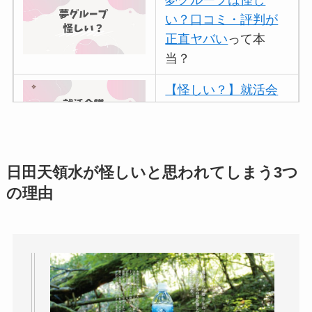
い？口コミ・評判が
正直ヤバい
って本
当？
【怪しい？】就活会
議の口コミ・評判
は
実際どう？
アトムクリニックは
日田天領水が怪しいと思われてしまう3つ
怪しい？口コミ・評
の理由
判が正直ヤバい
って
本当？
【怪しい？】帝国デ
ータバンクの口コ
ミ・評判
は実際ど