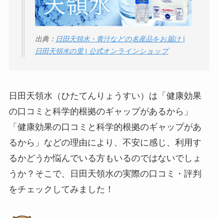
ロモート株式会社の
口コミ・評判
は実際
どう？
出典：
日田天領水・青汁などの名産品をお届け |
日田天領水の里 | 公式オンラインショップ
【怪しい？】TikTok
Liteの口コミ・評判
は
実際どう？
日田天領水（ひたてんりょうすい）は「健康効果
の口コミと科学的根拠のギャップがあるから」
ユリカコーポレーシ
「健康効果の口コミと科学的根拠のギャップがあ
ョンは怪しい？口コ
るから」などの理由により、不安に感じ、利用す
ミ・評価が正直ヤバ
るかどうか悩んでいる方もいるのではないでしょ
い
って本当？
うか？そこで、日田天領水の実際の口コミ・評判
【怪しい？】株式会
をチェックしてみました！
社TAPPの口コミ・評
判
は実際どう？