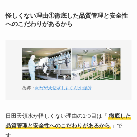
社TAPPの口コミ・評
判
は実際どう？
怪しくない理由①
徹底した品質管理と安全性
へのこだわりがあるから
Temuは怪しい？口コ
ミ・評判が正直ヤバ
い
って本当？
出典：
㈱日田天領水 | ふくおか経済
日田天領水が怪しくない理由の1つ目は「
徹底した
品質管理と安全性へのこだわりがあるから
」で
す。