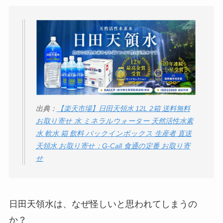
社TAPPの口コミ・評
判
は実際どう？
Temuは怪しい？口コ
ミ・評判が正直ヤバ
い
って本当？
出典：
【楽天市場】日田天領水 12L 2箱 送料無料
お取り寄せ 水 ミネラルウォーター 天然活性水素
水 軟水 箱 飲料 バックインボックス 生産者 直送
天領水 お取り寄せ：G-Call 食通の定番 お取り寄
せ
日田天領水は、なぜ怪しいと思われてしまうの
か？