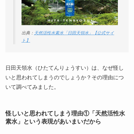
う？
【怪しい？】セルプ
ロモート株式会社の
口コミ・評判
は実際
出典：
天然活性水素水「日田天領水」【公式サイ
ト】
どう？
【怪しい？】TikTok
Liteの口コミ・評判
は
日田天領水（ひたてんりょうすい）は、なぜ怪し
実際どう？
いと思われてしまうのでしょうか？その理由につ
いて調べてみました。
ユリカコーポレーシ
ョンは怪しい？口コ
ミ・評価が正直ヤバ
怪しいと思われてしまう理由①
「天然活性水
い
って本当？
素水」という表現があいまいだから
【怪しい？】株式会