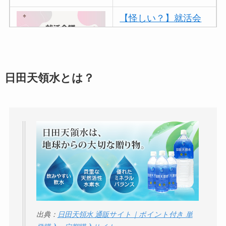
【怪しい？】就活会
議の口コミ・評判
は
実際どう？
アトムクリニックは
日田天領水とは？
怪しい？口コミ・評
判が正直ヤバい
って
本当？
【怪しい？】帝国デ
ータバンクの口コ
ミ・評判
は実際ど
う？
【怪しい？】セルプ
出典：
日田天領水 通販サイト｜ポイント付き 単
ロモート株式会社の