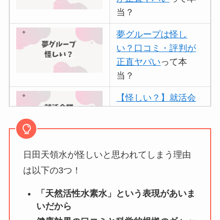
当？
夢グループは怪し
い？口コミ・評判が
正直ヤバい
って本
当？
【怪しい？】就活会
議の口コミ・評判
は
実際どう？
日田天領水が怪しいと思われてしまう理由
アトムクリニックは
怪しい？口コミ・評
は以下の3つ！
判が正直ヤバい
って
「天然活性水素水」という表現があいま
本当？
いだから
【怪しい？】帝国デ