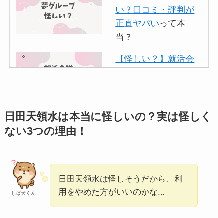
い？口コミ・評判が
正直ヤバい
って本
当？
【怪しい？】就活会
議の口コミ・評判
は
実際どう？
アトムクリニックは
日田天領水は本当に怪しいの？実は怪しく
怪しい？口コミ・評
ない3つの理由！
判が正直ヤバい
って
本当？
【怪しい？】帝国デ
日田天領水は怪しそうだから、利
ータバンクの口コ
用をやめた方がいいのかな...
しば犬くん
ミ・評判
は実際ど