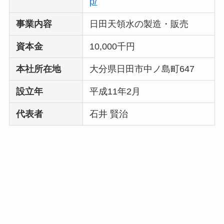
p/
Temuは怪しい？口コ
ミ・評判が正直ヤバ
事業内容
日田天領水の製造・販売
い
って本当？
資本金
10,000千円
本社所在地
大分県日田市中ノ島町647
設立年
平成11年2月
代表者
石井 賢治