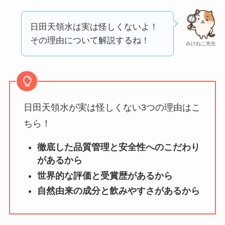
う？
【怪しい？】セルプ
日田天領水は実は怪しくないよ！
ロモート株式会社の
その理由について解説するね！
みけねこ先生
口コミ・評判
は実際
どう？
【怪しい？】TikTok
Liteの口コミ・評判
は
日田天領水が実は怪しくない3つの理由はこ
実際どう？
ちら！
徹底した品質管理と安全性へのこだわり
ユリカコーポレーシ
があるから
ョンは怪しい？口コ
世界的な評価と受賞歴があるから
ミ・評価が正直ヤバ
い
って本当？
自然由来の成分と飲みやすさがあるから
【怪しい？】株式会