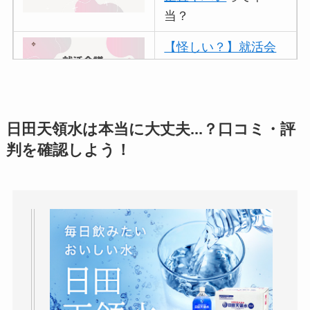
当？
【怪しい？】就活会
議の口コミ・評判
は
実際どう？
アトムクリニックは
日田天領水は本当に大丈夫...？口コミ・評
怪しい？口コミ・評
判を確認しよう！
判が正直ヤバい
って
本当？
【怪しい？】帝国デ
ータバンクの口コ
ミ・評判
は実際ど
う？
【怪しい？】セルプ