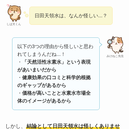
い
って本当？
【怪しい？】株式会
日田天領水は、なんか怪しい...？
社TAPPの口コミ・評
しば犬くん
判
は実際どう？
以下の3つの理由から怪しいと思わ
Temuは怪しい？口コ
れてしまうんだね...！
ミ・評判が正直ヤバ
みけねこ先生
・
「天然活性水素水」という表現
い
って本当？
があいまいだから
・
健康効果の口コミと科学的根拠
のギャップがあるから
・
価格が高いことと水素水市場全
体のイメージがあるから
しかし、
結論として日田天領水は怪しくありませ