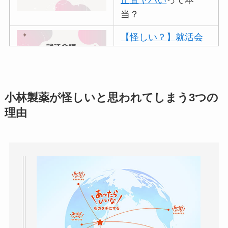
当？
【怪しい？】就活会
議の口コミ・評判
は
実際どう？
アトムクリニックは
小林製薬が怪しいと思われてしまう3つの
怪しい？口コミ・評
理由
判が正直ヤバい
って
本当？
【怪しい？】帝国デ
ータバンクの口コ
ミ・評判
は実際ど
う？
【怪しい？】セルプ