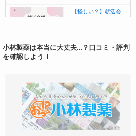
【怪しい？】就活会
議の口コミ・評判
は
実際どう？
アトムクリニックは
小林製薬は本当に大丈夫...？口コミ・評判
怪しい？口コミ・評
を確認しよう！
判が正直ヤバい
って
本当？
【怪しい？】帝国デ
ータバンクの口コ
ミ・評判
は実際ど
う？
【怪しい？】セルプ
ロモート株式会社の