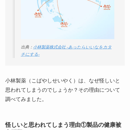
ロモート株式会社の
口コミ・評判
は実際
どう？
【怪しい？】TikTok
Liteの口コミ・評判
は
出典：
小林製薬株式会社 -あったらいいなをカタ
実際どう？
チにする-
ユリカコーポレーシ
ョンは怪しい？口コ
小林製薬（こばやしせいやく）は、なぜ怪しいと
ミ・評価が正直ヤバ
思われてしまうのでしょうか？その理由について
い
って本当？
調べてみました。
【怪しい？】株式会
社TAPPの口コミ・評
怪しいと思われてしまう理由①
製品の健康被
判
は実際どう？