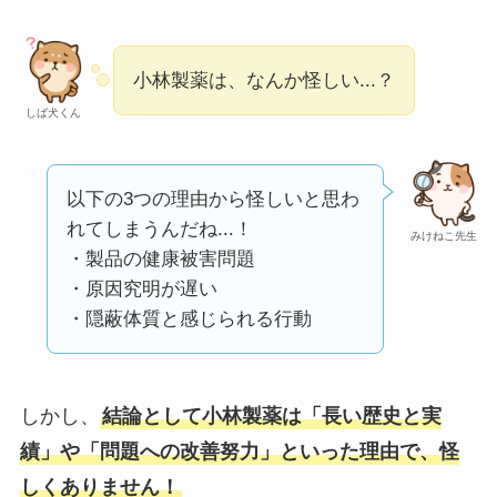
い
って本当？
【怪しい？】株式会
小林製薬は、なんか怪しい...？
社TAPPの口コミ・評
しば犬くん
判
は実際どう？
Temuは怪しい？口コ
以下の3つの理由から怪しいと思わ
ミ・評判が正直ヤバ
れてしまうんだね...！
みけねこ先生
い
って本当？
・製品の健康被害問題
・原因究明が遅い
・隠蔽体質と感じられる行動
しかし、
結論として小林製薬は「長い歴史と実
績」や「問題への改善努力」といった理由で、怪
しくありません！