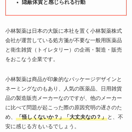
隠蔽体質と感じられる行動
ータバンクの口コ
ミ・評判
は実際ど
う？
小林製薬は日本の大阪に本社を置く小林製薬株式
【怪しい？】セルプ
会社が運営している処方箋が不要な一般用医薬品
ロモート株式会社の
と衛生雑貨（トイレタリー）の企画・製造・販売
口コミ・評判
は実際
をおこなう企業です。
どう？
【怪しい？】TikTok
小林製薬は商品が印象的なパッケージデザインと
Liteの口コミ・評判
は
ネーミングなのもあり、人気の医薬品、日用雑貨
実際どう？
品の製造販売メーカーなのですが、他のメーカー
に比べて問題が起こった際の原因究明の遅さのた
ユリカコーポレーシ
め、
「怪しくないか？」「大丈夫なの？」
と、不
ョンは怪しい？口コ
ミ・評価が正直ヤバ
安に感じる方もいるでしょう。