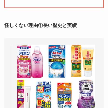
い
って本当？
【怪しい？】株式会
社TAPPの口コミ・評
怪しくない理由①
長い歴史と実績
判
は実際どう？
Temuは怪しい？口コ
ミ・評判が正直ヤバ
い
って本当？