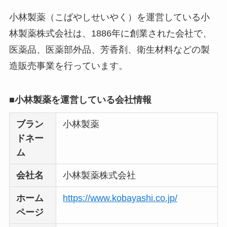
【怪しい？】TikTok
小林製薬（こばやしせいやく）を運営している小
Liteの口コミ・評判
は
林製薬株式会社は、1886年に創業された会社で、
実際どう？
医薬品、医薬部外品、芳香剤、衛生材料などの製
造販売事業を行っています。
ユリカコーポレーシ
ョンは怪しい？口コ
ミ・評価が正直ヤバ
■小林製薬を運営している会社情報
い
って本当？
ブラン
小林製薬
【怪しい？】株式会
ドネー
社TAPPの口コミ・評
ム
判
は実際どう？
会社名
小林製薬株式会社
Temuは怪しい？口コ
ホーム
https://www.kobayashi.co.jp/
ミ・評判が正直ヤバ
ページ
い
って本当？