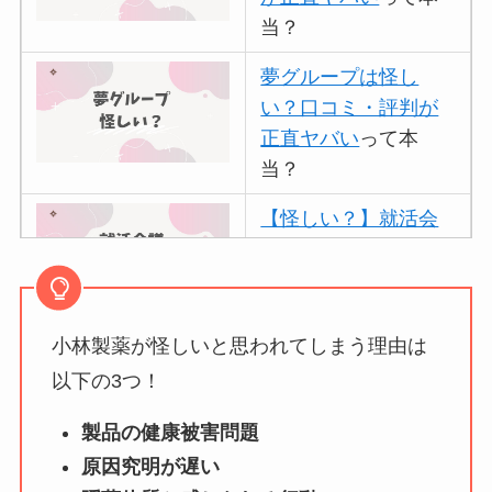
当？
夢グループは怪し
い？口コミ・評判が
正直ヤバい
って本
当？
【怪しい？】就活会
議の口コミ・評判
は
実際どう？
小林製薬が怪しいと思われてしまう理由は
アトムクリニックは
怪しい？口コミ・評
以下の3つ！
判が正直ヤバい
って
製品の健康被害問題
本当？
原因究明が遅い
【怪しい？】帝国デ