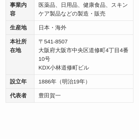
事業内
医薬品、日用品、健康食品、スキン
容
ケア製品などの製造・販売
生産地
日本・海外
本社所
〒541-8507
在地
大阪府大阪市中央区道修町4丁目4番
10号
KDX小林道修町ビル
設立年
1886年（明治19年）
代表者
豊田賀一