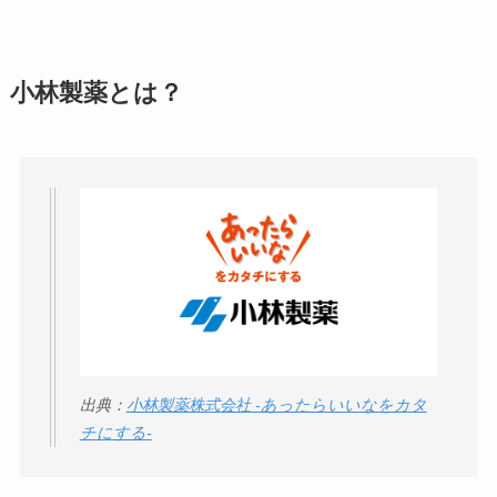
実際どう？
アトムクリニックは
小林製薬とは？
怪しい？口コミ・評
判が正直ヤバい
って
本当？
【怪しい？】帝国デ
ータバンクの口コ
ミ・評判
は実際ど
う？
【怪しい？】セルプ
出典：
小林製薬株式会社 -あったらいいなをカタ
ロモート株式会社の
チにする-
口コミ・評判
は実際
どう？