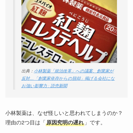
出典：
小林製薬「統治改革」への議案、創業家が
反対…「創業家依存からの脱却」掲げる会社にな
お強い影響力 : 読売新聞
小林製薬は、なぜ怪しいと思われてしまうのか？
理由の2つ目は「
原因究明の遅れ
」です。