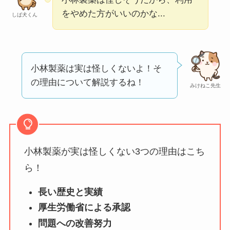
ータバンクの口コ
をやめた方がいいのかな...
しば犬くん
ミ・評判
は実際ど
う？
【怪しい？】セルプ
小林製薬は実は怪しくないよ！そ
ロモート株式会社の
の理由について解説するね！
みけねこ先生
口コミ・評判
は実際
どう？
【怪しい？】TikTok
Liteの口コミ・評判
は
小林製薬が実は怪しくない3つの理由はこち
実際どう？
ら！
長い歴史と実績
ユリカコーポレーシ
ョンは怪しい？口コ
厚生労働省による承認
ミ・評価が正直ヤバ
問題への改善努力