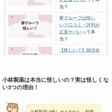
当？
夢グループは怪し
い？口コミ・評判が
正直ヤバい
って本
当？
【怪しい？】就活会
議の口コミ・評判
は
実際どう？
アトムクリニックは
小林製薬は本当に怪しいの？実は怪しくな
怪しい？口コミ・評
い3つの理由！
判が正直ヤバい
って
本当？
【怪しい？】帝国デ
小林製薬は怪しそうだから、利用