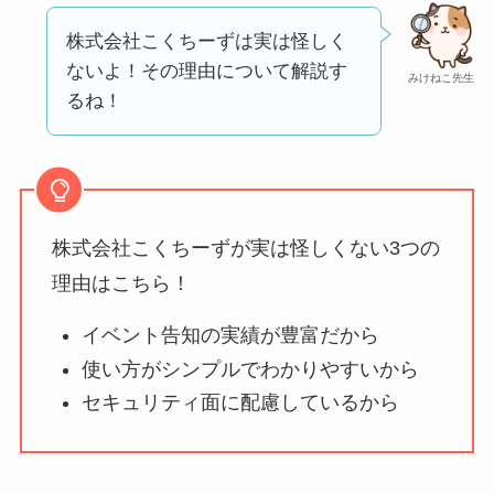
【怪しい？】セルプ
ロモート株式会社の
株式会社こくちーずは実は怪しく
口コミ・評判
は実際
ないよ！その理由について解説す
みけねこ先生
どう？
るね！
【怪しい？】TikTok
Liteの口コミ・評判
は
実際どう？
株式会社こくちーずが実は怪しくない3つの
ユリカコーポレーシ
理由はこちら！
ョンは怪しい？口コ
イベント告知の実績が豊富だから
ミ・評価が正直ヤバ
使い方がシンプルでわかりやすいから
い
って本当？
セキュリティ面に配慮しているから
【怪しい？】株式会
社TAPPの口コミ・評
判
は実際どう？