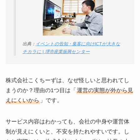
い
って本当？
【怪しい？】株式会
社TAPPの口コミ・評
判
は実際どう？
出典：
イベントの告知・集客に向けICTが大きな
チカラに | 堺市産業振興センター
Temuは怪しい？口コ
ミ・評判が正直ヤバ
い
って本当？
株式会社こくちーずは、なぜ怪しいと思われてし
まうのか？理由の1つ目は「
運営の実態が外から見
えにくいから
」です。
サービス内容はわかっても、会社の中身や運営体
制が見えにくいと、不安を持たれやすいです。し