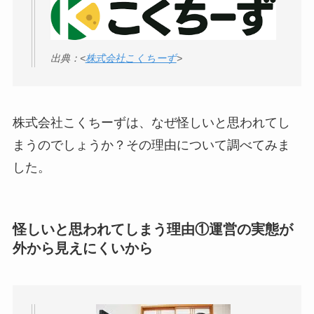
【怪しい？】帝国デ
ータバンクの口コ
ミ・評判
は実際ど
出典：<
株式会社こくちーず
>
う？
【怪しい？】セルプ
ロモート株式会社の
株式会社こくちーずは、なぜ怪しいと思われてし
口コミ・評判
は実際
まうのでしょうか？その理由について調べてみま
どう？
した。
【怪しい？】TikTok
Liteの口コミ・評判
は
実際どう？
怪しいと思われてしまう理由①運営の実態が
外から見えにくいから
ユリカコーポレーシ
ョンは怪しい？口コ
ミ・評価が正直ヤバ