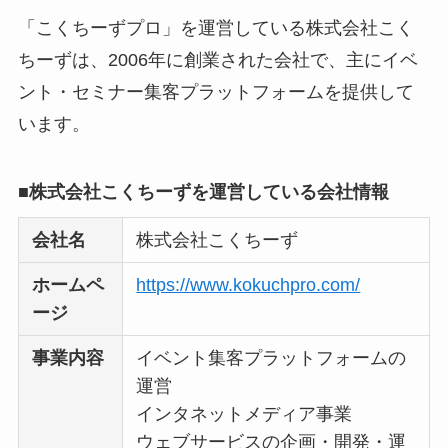
どう？
「こくちーずプロ」を運営している株式会社こく
【怪しい？】TikTok
ちーずは、2006年に創業された会社で、主にイベ
Liteの口コミ・評判
は
ント・セミナー集客プラットフォームを提供して
実際どう？
います。
ユリカコーポレーシ
■株式会社こくちーずを運営している会社情報
ョンは怪しい？口コ
ミ・評価が正直ヤバ
会社名
株式会社こくちーず
い
って本当？
ホームペ
https://www.kokuchpro.com/
【怪しい？】株式会
ージ
社TAPPの口コミ・評
判
は実際どう？
事業内容
イベント集客プラットフォームの
運営
Temuは怪しい？口コ
インタネットメディア事業
ミ・評判が正直ヤバ
ウェブサービスの企画・開発・運