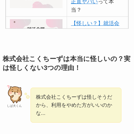
正直ヤバい
って本
当？
【怪しい？】就活会
議の口コミ・評判
は
実際どう？
アトムクリニックは
株式会社こくちーずは本当に怪しいの？実
怪しい？口コミ・評
は怪しくない3つの理由！
判が正直ヤバい
って
本当？
【怪しい？】帝国デ
株式会社こくちーずは怪しそうだ
ータバンクの口コ
から、利用をやめた方がいいのか
しば犬くん
な...
ミ・評判
は実際ど
う？