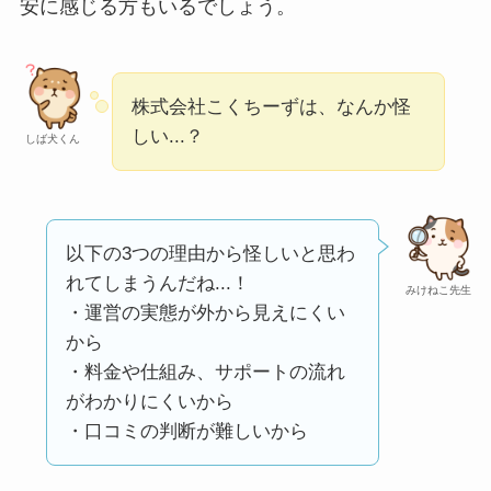
安に感じる方もいるでしょう。
ミ・評価が正直ヤバ
い
って本当？
【怪しい？】株式会
株式会社こくちーずは、なんか怪
社TAPPの口コミ・評
しい...？
しば犬くん
判
は実際どう？
Temuは怪しい？口コ
ミ・評判が正直ヤバ
以下の3つの理由から怪しいと思わ
い
って本当？
れてしまうんだね...！
みけねこ先生
・運営の実態が外から見えにくい
から
・料金や仕組み、サポートの流れ
がわかりにくいから
・口コミの判断が難しいから