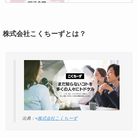
議の口コミ・評判
は
実際どう？
アトムクリニックは
株式会社こくちーずとは？
怪しい？口コミ・評
判が正直ヤバい
って
本当？
【怪しい？】帝国デ
ータバンクの口コ
ミ・評判
は実際ど
う？
【怪しい？】セルプ
出典：<
株式会社こくちーず
ロモート株式会社の
口コミ・評判
は実際