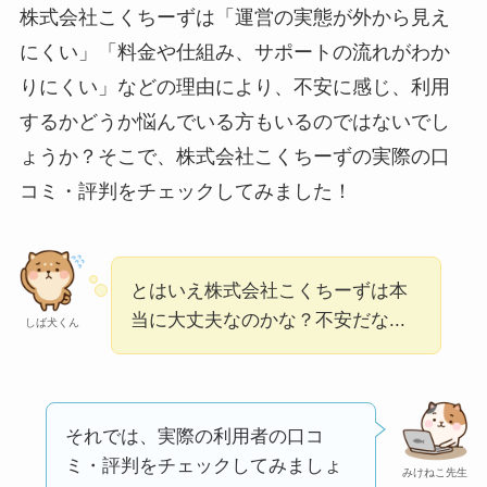
株式会社こくちーずは「運営の実態が外から見え
実際どう？
にくい」「料金や仕組み、サポートの流れがわか
りにくい」などの理由により、不安に感じ、利用
ユリカコーポレーシ
するかどうか悩んでいる方もいるのではないでし
ョンは怪しい？口コ
ょうか？そこで、株式会社こくちーずの実際の口
ミ・評価が正直ヤバ
い
って本当？
コミ・評判をチェックしてみました！
【怪しい？】株式会
社TAPPの口コミ・評
とはいえ株式会社こくちーずは本
判
は実際どう？
当に大丈夫なのかな？不安だな...
しば犬くん
Temuは怪しい？口コ
ミ・評判が正直ヤバ
い
って本当？
それでは、実際の利用者の口コ
ミ・評判をチェックしてみましょ
みけねこ先生