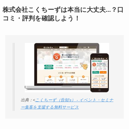
アトムクリニックは
株式会社こくちーずは本当に大丈夫...？口
怪しい？口コミ・評
コミ・評判を確認しよう！
判が正直ヤバい
って
本当？
【怪しい？】帝国デ
ータバンクの口コ
ミ・評判
は実際ど
う？
【怪しい？】セルプ
ロモート株式会社の
口コミ・評判
は実際
出典：<
こくちーず（告知's） - イベント・セミナ
どう？
ー集客を支援する無料サービス
【怪しい？】TikTok
Liteの口コミ・評判
は