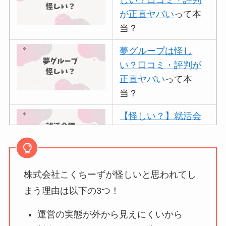
が正直ヤバい
って本
当？
夢グループは怪し
い？口コミ・評判が
正直ヤバい
って本
当？
【怪しい？】就活会
議の口コミ・評判
は
実際どう？
株式会社こくちーずが怪しいと思われてし
アトムクリニックは
怪しい？口コミ・評
まう理由は以下の3つ！
判が正直ヤバい
って
運営の実態が外から見えにくいから
本当？