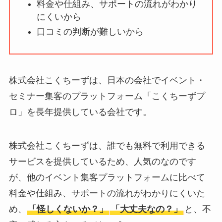
料金や仕組み、サポートの流れがわかり
【怪しい？】帝国デ
にくいから
ータバンクの口コ
口コミの判断が難しいから
ミ・評判
は実際ど
う？
【怪しい？】セルプ
株式会社こくちーずは、日本の会社でイベント・
ロモート株式会社の
セミナー集客のプラットフォーム「こくちーずプ
口コミ・評判
は実際
ロ」を長年提供している会社です。
どう？
【怪しい？】TikTok
株式会社こくちーずは、誰でも無料で利用できる
Liteの口コミ・評判
は
サービスを提供しているため、人気のなのです
実際どう？
が、他のイベント集客プラットフォームに比べて
料金や仕組み、サポートの流れがわかりにくいた
ユリカコーポレーシ
め、
「怪しくないか？」
「大丈夫なの？」
と、不
ョンは怪しい？口コ