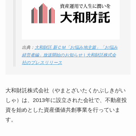
ータバンクの口コ
ミ・評判
は実際ど
う？
【怪しい？】セルプ
ロモート株式会社の
出典：
大和財託 新ＣＭ「お悩み地主篇」「お悩み
経営者編」放送開始のお知らせ | 大和財託株式会
口コミ・評判
は実際
社のプレスリリース
どう？
【怪しい？】TikTok
Liteの口コミ・評判
は
大和財託株式会社（やまとざいたくかぶしきがい
実際どう？
しゃ）は、2013年に設立された会社で、不動産投
資を始めとした資産価値共創事業を行っていま
ユリカコーポレーシ
す。
ョンは怪しい？口コ
ミ・評価が正直ヤバ