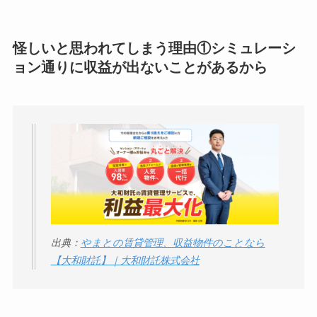
い
って本当？
【怪しい？】株式会
怪しいと思われてしまう理由①シミュレーシ
社TAPPの口コミ・評
ョン通りに収益が出ないことがあるから
判
は実際どう？
Temuは怪しい？口コ
ミ・評判が正直ヤバ
い
って本当？
出典：
やまとの賃貸管理、収益物件のことなら
【大和財託】｜大和財託株式会社