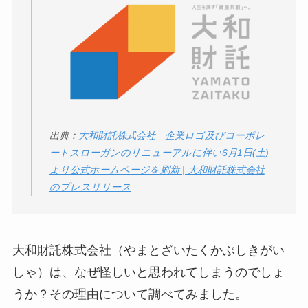
ータバンクの口コ
ミ・評判
は実際ど
う？
【怪しい？】セルプ
ロモート株式会社の
口コミ・評判
は実際
出典：
大和財託株式会社 企業ロゴ及びコーポレ
どう？
ートスローガンのリニューアルに伴い6月1日(土)
より公式ホームページを刷新 | 大和財託株式会社
【怪しい？】TikTok
のプレスリリース
Liteの口コミ・評判
は
実際どう？
大和財託株式会社（やまとざいたくかぶしきがい
ユリカコーポレーシ
ョンは怪しい？口コ
しゃ）は、なぜ怪しいと思われてしまうのでしょ
ミ・評価が正直ヤバ
うか？その理由について調べてみました。