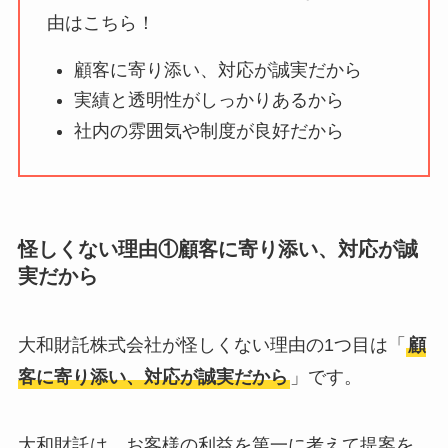
ユリカコーポレーシ
由はこちら！
ョンは怪しい？口コ
顧客に寄り添い、対応が誠実だから
ミ・評価が正直ヤバ
実績と透明性がしっかりあるから
い
って本当？
社内の雰囲気や制度が良好だから
【怪しい？】株式会
社TAPPの口コミ・評
判
は実際どう？
怪しくない理由①顧客に寄り添い、対応が誠
Temuは怪しい？口コ
実だから
ミ・評判が正直ヤバ
い
って本当？
大和財託株式会社が怪しくない理由の1つ目は「
顧
客に寄り添い、対応が誠実だから
」です。
大和財託は、お客様の利益を第一に考えて提案を