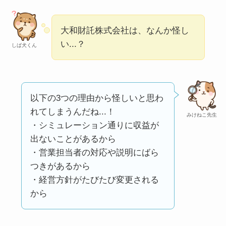
い
って本当？
【怪しい？】株式会
大和財託株式会社は、なんか怪し
社TAPPの口コミ・評
い...？
しば犬くん
判
は実際どう？
Temuは怪しい？口コ
以下の3つの理由から怪しいと思わ
ミ・評判が正直ヤバ
れてしまうんだね...！
い
って本当？
みけねこ先生
・シミュレーション通りに収益が
出ないことがあるから
・営業担当者の対応や説明にばら
つきがあるから
・経営方針がたびたび変更される
から