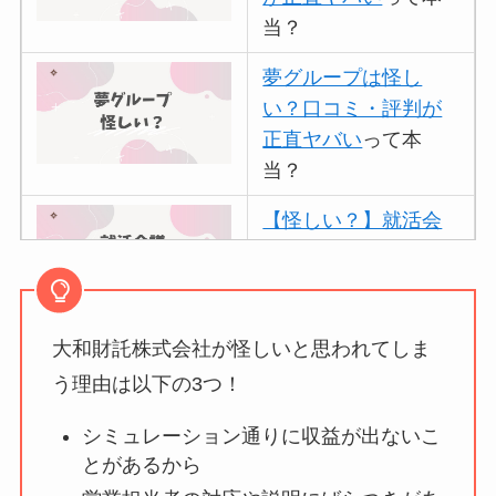
当？
夢グループは怪し
い？口コミ・評判が
正直ヤバい
って本
当？
【怪しい？】就活会
議の口コミ・評判
は
実際どう？
大和財託株式会社が怪しいと思われてしま
アトムクリニックは
怪しい？口コミ・評
う理由は以下の3つ！
判が正直ヤバい
って
シミュレーション通りに収益が出ないこ
本当？
とがあるから
【怪しい？】帝国デ