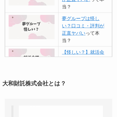
当？
夢グループは怪し
い？口コミ・評判が
正直ヤバい
って本
当？
【怪しい？】就活会
議の口コミ・評判
は
実際どう？
アトムクリニックは
大和財託株式会社とは？
怪しい？口コミ・評
判が正直ヤバい
って
本当？
【怪しい？】帝国デ