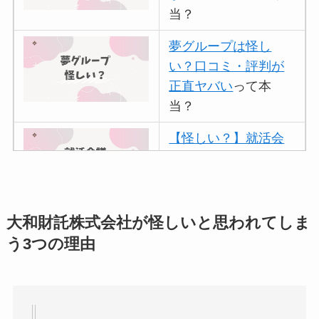
当？
夢グループは怪し
い？口コミ・評判が
正直ヤバい
って本
当？
【怪しい？】就活会
議の口コミ・評判
は
実際どう？
アトムクリニックは
大和財託株式会社が怪しいと思われてしま
怪しい？口コミ・評
う3つの理由
判が正直ヤバい
って
本当？
【怪しい？】帝国デ