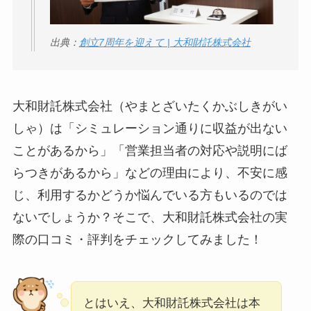
口コミ・評判
は実際
どう？
出典：
創立7周年を迎えて | 大和財託株式会社
【怪しい？】TikTok
Liteの口コミ・評判
は
実際どう？
大和財託株式会社（やまとざいたくかぶしきがい
しゃ）は「シミュレーション通りに収益が出ない
ユリカコーポレーシ
ことがあるから」「営業担当者の対応や説明にば
ョンは怪しい？口コ
らつきがあるから」などの理由により、不安に感
ミ・評価が正直ヤバ
じ、利用するかどうか悩んでいる方もいるのでは
い
って本当？
ないでしょうか？そこで、大和財託株式会社の実
【怪しい？】株式会
際の口コミ・評判をチェックしてみました！
社TAPPの口コミ・評
判
は実際どう？
とはいえ、大和財託株式会社は本