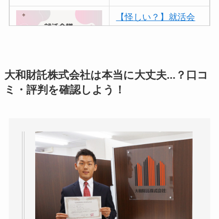
【怪しい？】就活会
議の口コミ・評判
は
実際どう？
アトムクリニックは
大和財託株式会社は本当に大丈夫...？口コ
怪しい？口コミ・評
ミ・評判を確認しよう！
判が正直ヤバい
って
本当？
【怪しい？】帝国デ
ータバンクの口コ
ミ・評判
は実際ど
う？
【怪しい？】セルプ
ロモート株式会社の