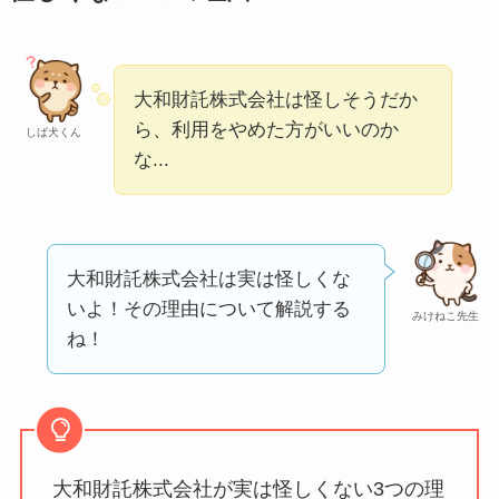
判が正直ヤバい
って
本当？
【怪しい？】帝国デ
大和財託株式会社は怪しそうだか
ータバンクの口コ
ら、利用をやめた方がいいのか
しば犬くん
な...
ミ・評判
は実際ど
う？
【怪しい？】セルプ
ロモート株式会社の
大和財託株式会社は実は怪しくな
口コミ・評判
は実際
いよ！その理由について解説する
みけねこ先生
どう？
ね！
【怪しい？】TikTok
Liteの口コミ・評判
は
実際どう？
大和財託株式会社が実は怪しくない3つの理