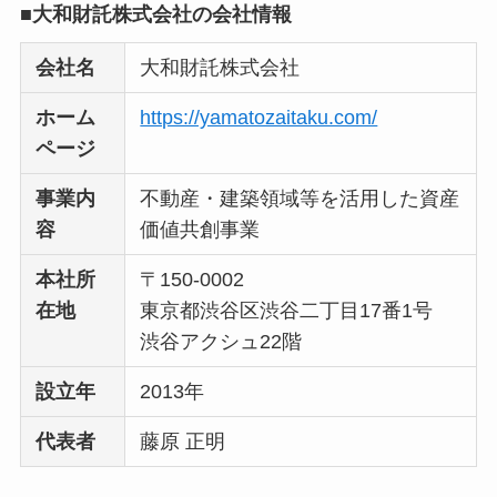
い
って本当？
■大和財託株式会社の会社情報
【怪しい？】株式会
会社名
大和財託株式会社
社TAPPの口コミ・評
ホーム
https://yamatozaitaku.com/
判
は実際どう？
ページ
Temuは怪しい？口コ
事業内
不動産・建築領域等を活用した資産
ミ・評判が正直ヤバ
容
価値共創事業
い
って本当？
本社所
〒150-0002
在地
東京都渋谷区渋谷二丁目17番1号
渋谷アクシュ22階
設立年
2013年
代表者
藤原 正明