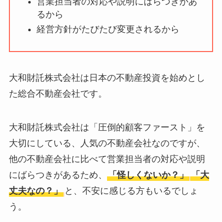
営業担当者の対応や説明にばらつきがあ
ータバンクの口コ
るから
ミ・評判
は実際ど
経営方針がたびたび変更されるから
う？
【怪しい？】セルプ
ロモート株式会社の
大和財託株式会社は日本の不動産投資を始めとし
口コミ・評判
は実際
た総合不動産会社です。
どう？
【怪しい？】TikTok
大和財託株式会社は「圧倒的顧客ファースト」を
Liteの口コミ・評判
は
大切にしている、人気の不動産会社なのですが、
実際どう？
他の不動産会社に比べて営業担当者の対応や説明
にばらつきがあるため、
「怪しくないか？」
「大
ユリカコーポレーシ
丈夫なの？」
と、不安に感じる方もいるでしょ
ョンは怪しい？口コ
う。
ミ・評価が正直ヤバ