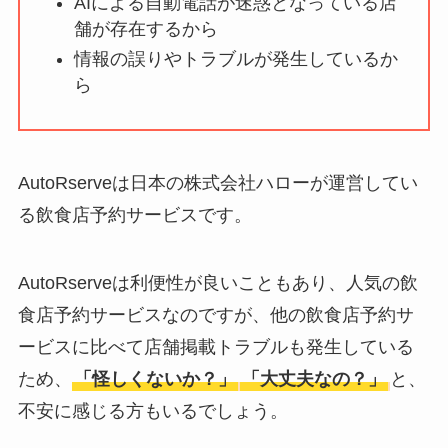
AIによる自動電話が迷惑となっている店
ータバンクの口コ
舗が存在するから
ミ・評判
は実際ど
情報の誤りやトラブルが発生しているか
う？
ら
【怪しい？】セルプ
ロモート株式会社の
口コミ・評判
は実際
AutoRserveは日本の株式会社ハローが運営してい
どう？
る飲食店予約サービスです。
【怪しい？】TikTok
Liteの口コミ・評判
は
AutoRserveは利便性が良いこともあり、人気の飲
実際どう？
食店予約サービスなのですが、他の飲食店予約サ
ービスに比べて店舗掲載トラブルも発生している
ユリカコーポレーシ
ため、
「怪しくないか？」
「大丈夫なの？」
と、
ョンは怪しい？口コ
不安に感じる方もいるでしょう。
ミ・評価が正直ヤバ