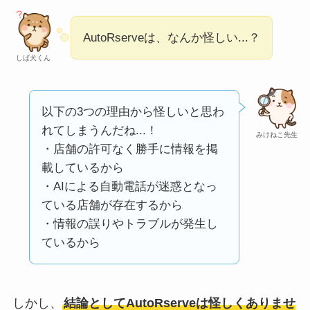
い
って本当？
【怪しい？】株式会
AutoRserveは、なんか怪しい...？
社TAPPの口コミ・評
しば犬くん
判
は実際どう？
以下の3つの理由から怪しいと思わ
Temuは怪しい？口コ
れてしまうんだね...！
ミ・評判が正直ヤバ
みけねこ先生
・店舗の許可なく勝手に情報を掲
い
って本当？
載しているから
・AIによる自動電話が迷惑となっ
ている店舗が存在するから
・情報の誤りやトラブルが発生し
ているから
しかし、
結論としてAutoRserveは怪しくありませ