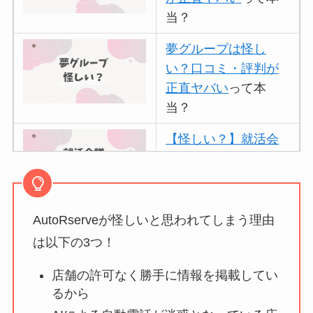
当？
夢グループは怪し
い？口コミ・評判が
正直ヤバい
って本
当？
【怪しい？】就活会
議の口コミ・評判
は
実際どう？
AutoRserveが怪しいと思われてしまう理由
アトムクリニックは
怪しい？口コミ・評
は以下の3つ！
判が正直ヤバい
って
店舗の許可なく勝手に情報を掲載してい
本当？
るから
【怪しい？】帝国デ