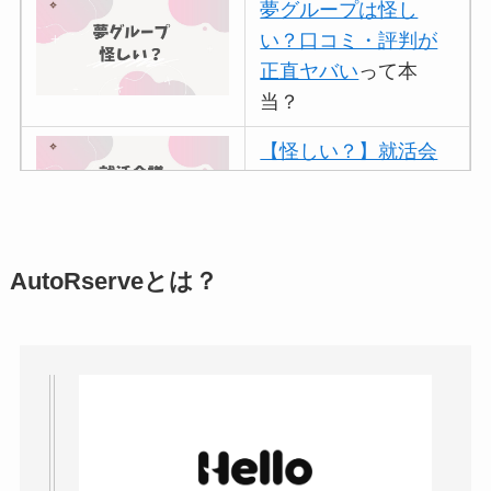
夢グループは怪し
い？口コミ・評判が
正直ヤバい
って本
当？
【怪しい？】就活会
議の口コミ・評判
は
実際どう？
アトムクリニックは
AutoRserveとは？
怪しい？口コミ・評
判が正直ヤバい
って
本当？
【怪しい？】帝国デ
ータバンクの口コ
ミ・評判
は実際ど