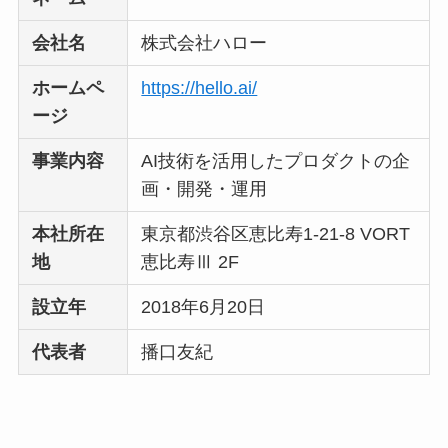
社TAPPの口コミ・評
会社名
株式会社ハロー
判
は実際どう？
ホームペ
https://hello.ai/
Temuは怪しい？口コ
ージ
ミ・評判が正直ヤバ
事業内容
AI技術を活用したプロダクトの企
い
って本当？
画・開発・運用
本社所在
東京都渋谷区恵比寿1-21-8 VORT
地
恵比寿Ⅲ 2F
設立年
2018年6月20日
代表者
播口友紀