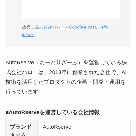
う？
【怪しい？】セルプ
出典：
株式会社ハロー - Goodbye past, Hello
ロモート株式会社の
future.
口コミ・評判
は実際
どう？
【怪しい？】TikTok
AutoRserve（おーとりざーぶ）を運営している株
Liteの口コミ・評判
は
式会社ハローは、2018年に創業された会社で、AI
実際どう？
技術を活用したプロダクトの企画・開発・運用を
行っています。
ユリカコーポレーシ
ョンは怪しい？口コ
ミ・評価が正直ヤバ
■AutoRserveを運営している会社情報
い
って本当？
ブランド
AutoRserve
【怪しい？】株式会
ネーム