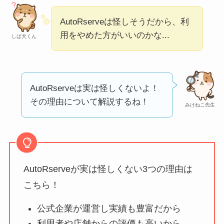
【怪しい？】帝国デ
AutoRserveは怪しそうだから、利
ータバンクの口コ
用をやめた方がいいのかな...
しば犬くん
ミ・評判
は実際ど
う？
【怪しい？】セルプ
AutoRserveは実は怪しくないよ！
ロモート株式会社の
その理由について解説するね！
みけねこ先生
口コミ・評判
は実際
どう？
【怪しい？】TikTok
Liteの口コミ・評判
は
AutoRserveが実は怪しくない3つの理由は
実際どう？
こちら！
公式企業が運営し実績も豊富だから
ユリカコーポレーシ
ョンは怪しい？口コ
利用者や店舗からの評価も高いから