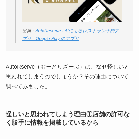
う？
【怪しい？】セルプ
ロモート株式会社の
出典：
AutoReserve - AIによるレストラン予約ア
口コミ・評判
は実際
プリ - Google Play のアプリ
どう？
【怪しい？】TikTok
Liteの口コミ・評判
は
AutoRserve（おーとりざーぶ）は、なぜ怪しいと
実際どう？
思われてしまうのでしょうか？その理由について
調べてみました。
ユリカコーポレーシ
ョンは怪しい？口コ
ミ・評価が正直ヤバ
怪しいと思われてしまう理由①店舗の許可な
い
って本当？
く勝手に情報を掲載しているから
【怪しい？】株式会