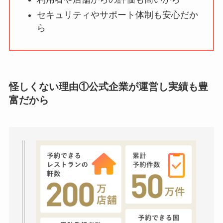
ミ・評価が正直ヤバ
セキュリティやサポート体制も安心だか
い
って本当？
ら
【怪しい？】株式会
社TAPPの口コミ・評
判
は実際どう？
怪しくない理由①公式企業が運営し実績も豊
富だから
Temuは怪しい？口コ
ミ・評判が正直ヤバ
い
って本当？