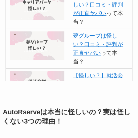
しい？口コミ・評判
が正直ヤバい
って本
当？
夢グループは怪し
い？口コミ・評判が
正直ヤバい
って本
当？
【怪しい？】就活会
議の口コミ・評判
は
実際どう？
アトムクリニックは
AutoRserveは本当に怪しいの？実は怪し
怪しい？口コミ・評
くない3つの理由！
判が正直ヤバい
って
本当？