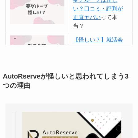
い？口コミ・評判が
正直ヤバい
って本
当？
【怪しい？】就活会
議の口コミ・評判
は
実際どう？
アトムクリニックは
AutoRserveが怪しいと思われてしまう3
怪しい？口コミ・評
つの理由
判が正直ヤバい
って
本当？
【怪しい？】帝国デ
ータバンクの口コ
ミ・評判
は実際ど