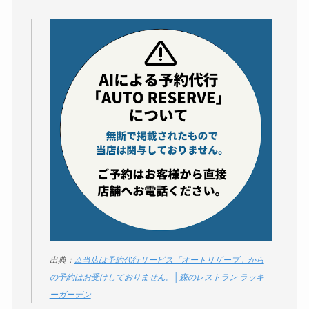
社TAPPの口コミ・評
判
は実際どう？
Temuは怪しい？口コ
ミ・評判が正直ヤバ
い
って本当？
出典：
⚠当店は予約代行サービス「オートリザーブ」から
の予約はお受けしておりません。│森のレストラン ラッキ
ーガーデン