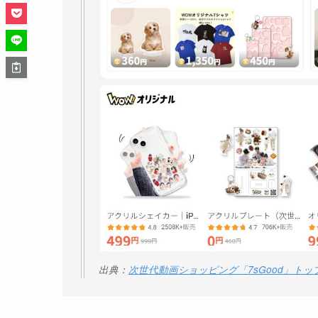
出典：
次世代動画ショッピング「7sGood」トップペ