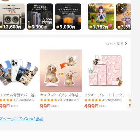
ージ | 7sGood通販