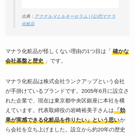
出典：
アクナル Vミルキーセラム | [公式]マナラ
化粧品
マナラ化粧品が怪しくない理由の1つ目は「
確かな
会社基盤と歴史
」です。
マナラ化粧品は株式会社ランクアップという会社
が手掛けているブランドです。2005年6月に設立さ
れた企業で、現在は東京都中央区銀座に本社を構
えています。代表取締役の岩崎裕美子さんは
「効
果が実感できる化粧品を作りたい」という思い
か
ら会社を立ち上げました。設立から約20年の歴史