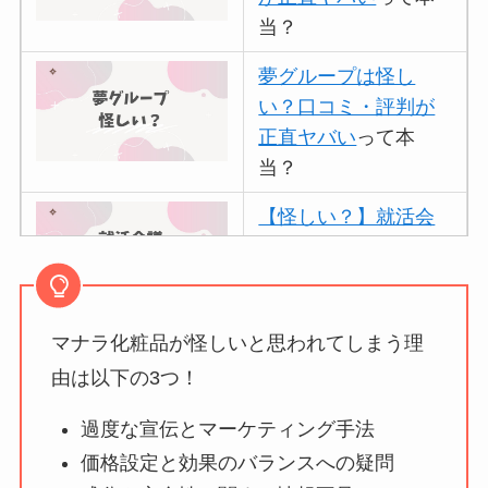
当？
夢グループは怪し
い？口コミ・評判が
正直ヤバい
って本
当？
【怪しい？】就活会
議の口コミ・評判
は
実際どう？
マナラ化粧品が怪しいと思われてしまう理
アトムクリニックは
怪しい？口コミ・評
由は以下の3つ！
判が正直ヤバい
って
過度な宣伝とマーケティング手法
本当？
価格設定と効果のバランスへの疑問
【怪しい？】帝国デ