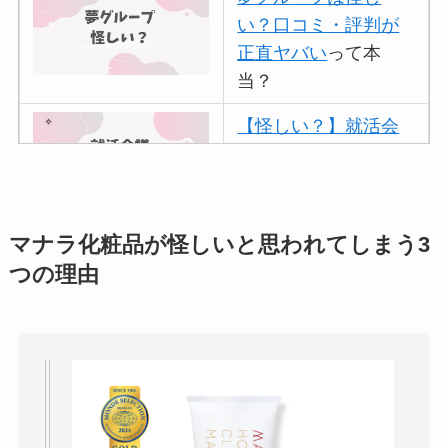
い？口コミ・評判が
正直ヤバい
って本
当？
【怪しい？】就活会
議の口コミ・評判
は
実際どう？
アトムクリニックは
マナラ化粧品が怪しいと思われてしまう3
怪しい？口コミ・評
つの理由
判が正直ヤバい
って
本当？
【怪しい？】帝国デ
ータバンクの口コ
ミ・評判
は実際ど