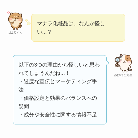
い
って本当？
【怪しい？】株式会
マナラ化粧品は、なんか怪し
社TAPPの口コミ・評
い...？
判
は実際どう？
しば犬くん
Temuは怪しい？口コ
ミ・評判が正直ヤバ
以下の3つの理由から怪しいと思わ
い
って本当？
れてしまうんだね...！
みけねこ先生
・過度な宣伝とマーケティング手
法
・価格設定と効果のバランスへの
疑問
・成分や安全性に関する情報不足