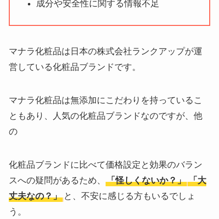
成分や安全性に関する情報不足
ータバンクの口コ
ミ・評判
は実際ど
う？
マナラ化粧品は日本の株式会社ランクアップが運
【怪しい？】セルプ
営している化粧品ブランドです。
ロモート株式会社の
口コミ・評判
は実際
マナラ化粧品は無添加にこだわりを持っているこ
どう？
ともあり、人気の化粧品ブランドなのですが、他
【怪しい？】TikTok
の
Liteの口コミ・評判
は
実際どう？
化粧品ブランドに比べて価格設定と効果のバラン
スへの疑問があるため、
「怪しくないか？」
「大
ユリカコーポレーシ
ョンは怪しい？口コ
丈夫なの？」
と、不安に感じる方もいるでしょ
ミ・評価が正直ヤバ
う。