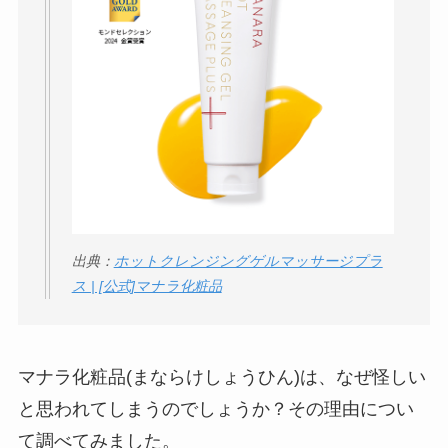
う？
【怪しい？】セルプ
ロモート株式会社の
口コミ・評判
は実際
どう？
【怪しい？】TikTok
Liteの口コミ・評判
は
実際どう？
出典：
ホットクレンジングゲルマッサージプラ
ス | [公式]マナラ化粧品
ユリカコーポレーシ
ョンは怪しい？口コ
ミ・評価が正直ヤバ
マナラ化粧品(まならけしょうひん)は、なぜ怪しい
い
って本当？
と思われてしまうのでしょうか？その理由につい
【怪しい？】株式会
て調べてみました。