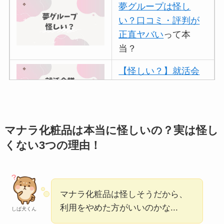
夢グループは怪し
い？口コミ・評判が
正直ヤバい
って本
当？
【怪しい？】就活会
議の口コミ・評判
は
実際どう？
アトムクリニックは
マナラ化粧品は本当に怪しいの？実は怪し
怪しい？口コミ・評
くない3つの理由！
判が正直ヤバい
って
本当？
【怪しい？】帝国デ
マナラ化粧品は怪しそうだから、
ータバンクの口コ
利用をやめた方がいいのかな...
しば犬くん
ミ・評判
は実際ど