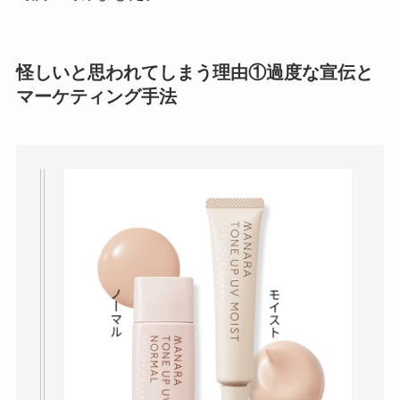
社TAPPの口コミ・評
判
は実際どう？
怪しいと思われてしまう理由①過度な宣伝と
Temuは怪しい？口コ
マーケティング手法
ミ・評判が正直ヤバ
い
って本当？