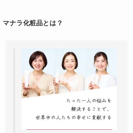
実際どう？
アトムクリニックは
マナラ化粧品とは？
怪しい？口コミ・評
判が正直ヤバい
って
本当？
【怪しい？】帝国デ
ータバンクの口コ
ミ・評判
は実際ど
う？
【怪しい？】セルプ
ロモート株式会社の
口コミ・評判
は実際
どう？