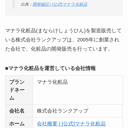
【怪しい？】TikTok
出典：
開発秘話 | [公式]マナラ化粧品
Liteの口コミ・評判
は
実際どう？
マナラ化粧品(まならけしょうひん)を製造販売して
ユリカコーポレーシ
いる株式会社ランクアップは、2005年に創業され
ョンは怪しい？口コ
た会社で、化粧品の開発販売を行っています。
ミ・評価が正直ヤバ
い
って本当？
■マナラ化粧品を運営している会社情報
【怪しい？】株式会
ブラン
マナラ化粧品
社TAPPの口コミ・評
ドネー
判
は実際どう？
ム
Temuは怪しい？口コ
会社名
株式会社ランクアップ
ミ・評判が正直ヤバ
ホーム
会社概要 | [公式]マナラ化粧品
い
って本当？