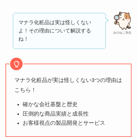
う？
【怪しい？】セルプ
マナラ化粧品は実は怪しくない
ロモート株式会社の
よ！その理由について解説する
みけねこ先生
口コミ・評判
は実際
ね！
どう？
【怪しい？】TikTok
Liteの口コミ・評判
は
実際どう？
マナラ化粧品が実は怪しくない3つの理由は
こちら！
ユリカコーポレーシ
確かな会社基盤と歴史
ョンは怪しい？口コ
ミ・評価が正直ヤバ
圧倒的な商品実績と成長性
い
って本当？
お客様視点の製品開発とサービス
【怪しい？】株式会