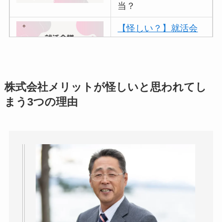
当？
【怪しい？】就活会
議の口コミ・評判
は
実際どう？
アトムクリニックは
株式会社メリットが怪しいと思われてし
怪しい？口コミ・評
まう3つの理由
判が正直ヤバい
って
本当？
【怪しい？】帝国デ
ータバンクの口コ
ミ・評判
は実際ど
う？
【怪しい？】セルプ