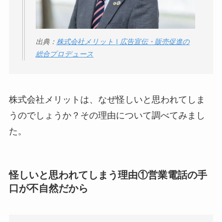
ロモート株式会社の
口コミ・評判
は実際
どう？
出典：
株式会社メリット | 広告宣伝・販売促進の
総合プロデュース
【怪しい？】TikTok
Liteの口コミ・評判
は
実際どう？
株式会社メリットは、なぜ怪しいと思われてしま
ユリカコーポレーシ
うのでしょうか？その理由について調べてみまし
ョンは怪しい？口コ
た。
ミ・評価が正直ヤバ
い
って本当？
怪しいと思われてしまう理由①
営業電話の手
【怪しい？】株式会
口が不自然
だから
社TAPPの口コミ・評
判
は実際どう？