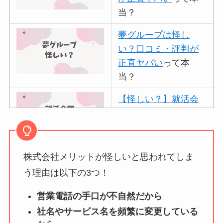
当？
夢グループは怪し
い？口コミ・評判が
正直ヤバい
って本
当？
【怪しい？】就活会
議の口コミ・評判
は
実際どう？
株式会社メリットが怪しいと思われてしま
アトムクリニックは
怪しい？口コミ・評
う理由は以下の3つ！
判が正直ヤバい
って
営業電話の手口が不自然だから
本当？
社名やサービス名を頻繁に変更している
【怪しい？】帝国デ