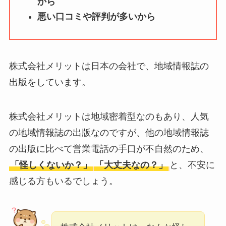
から
ータバンクの口コ
悪い口コミや評判が多いから
ミ・評判
は実際ど
う？
【怪しい？】セルプ
株式会社メリットは日本の会社で、地域情報誌の
ロモート株式会社の
出版をしています。
口コミ・評判
は実際
どう？
株式会社メリットは地域密着型なのもあり、人気
【怪しい？】TikTok
の地域情報誌の出版なのですが、他の地域情報誌
Liteの口コミ・評判
は
の出版に比べて営業電話の手口が不自然のため、
実際どう？
「怪しくないか？」
「大丈夫なの？」
と、不安に
感じる方もいるでしょう。
ユリカコーポレーシ
ョンは怪しい？口コ
ミ・評価が正直ヤバ