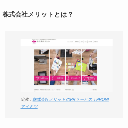
アトムクリニックは
株式会社メリットとは？
怪しい？口コミ・評
判が正直ヤバい
って
本当？
【怪しい？】帝国デ
ータバンクの口コ
ミ・評判
は実際ど
う？
【怪しい？】セルプ
ロモート株式会社の
出典：
株式会社メリットのPRサービス｜PRONI
口コミ・評判
は実際
アイミツ
どう？
【怪しい？】TikTok