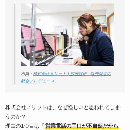
Temuは怪しい？口コ
ミ・評判が正直ヤバ
い
って本当？
出典：
株式会社メリット | 広告宣伝・販売促進の
総合プロデュース
株式会社メリットは、なぜ怪しいと思われてしま
うのか？
理由の1つ目は「
営業電話の手口が不自然
だから
」