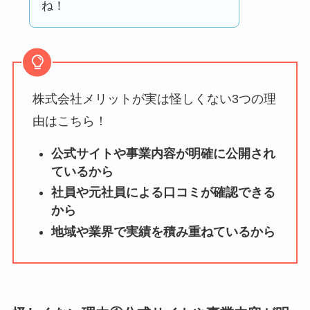
どう？
ね！
【怪しい？】TikTok
Liteの口コミ・評判
は
実際どう？
株式会社メリットが実は怪しくない3つの理
ユリカコーポレーシ
由はこちら！
ョンは怪しい？口コ
公式サイトや事業内容が明確に公開され
ミ・評価が正直ヤバ
ているから
い
って本当？
社員や元社員による口コミが確認できる
【怪しい？】株式会
から
社TAPPの口コミ・評
地域や業界で実績を積み重ねているから
判
は実際どう？
Temuは怪しい？口コ
ミ・評判が正直ヤバ