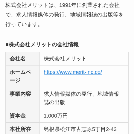
Liteの口コミ・評判
は
株式会社メリットは、1991年に創業された会社
実際どう？
で、求人情報媒体の発行、地域情報誌の出版等を
行っています。
ユリカコーポレーシ
ョンは怪しい？口コ
■株式会社メリットの会社情報
ミ・評価が正直ヤバ
い
って本当？
会社名
株式会社メリット
【怪しい？】株式会
ホームペ
https://www.merit-inc.co/
社TAPPの口コミ・評
ージ
判
は実際どう？
事業内容
求人情報媒体の発行、地域情報
誌の出版
Temuは怪しい？口コ
ミ・評判が正直ヤバ
資本金
1,000万円
い
って本当？
本社所在
島根県松江市古志原5丁目2-43