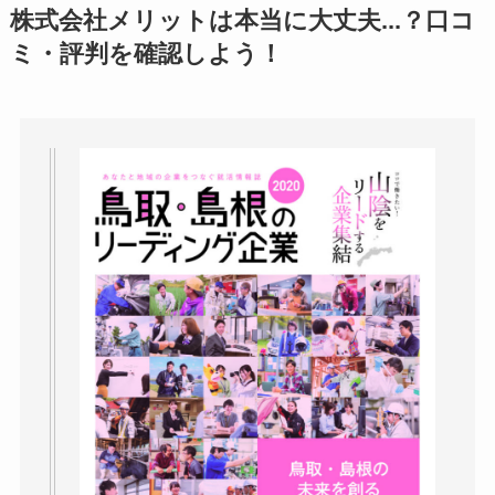
アトムクリニックは
株式会社メリットは本当に大丈夫...？口コ
怪しい？口コミ・評
ミ・評判を確認しよう！
判が正直ヤバい
って
本当？
【怪しい？】帝国デ
ータバンクの口コ
ミ・評判
は実際ど
う？
【怪しい？】セルプ
ロモート株式会社の
口コミ・評判
は実際
どう？
【怪しい？】TikTok
Liteの口コミ・評判
は