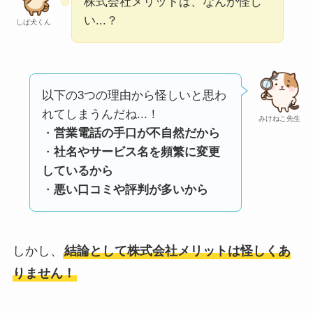
株式会社メリットは、なんか怪し
い
って本当？
い...？
しば犬くん
【怪しい？】株式会
社TAPPの口コミ・評
判
は実際どう？
以下の3つの理由から怪しいと思わ
れてしまうんだね...！
Temuは怪しい？口コ
みけねこ先生
・
営業電話の手口が不自然だから
ミ・評判が正直ヤバ
・
社名やサービス名を頻繁に変更
い
って本当？
しているから
・
悪い口コミや評判が多いから
しかし、
結論として株式会社メリットは怪しくあ
りません！