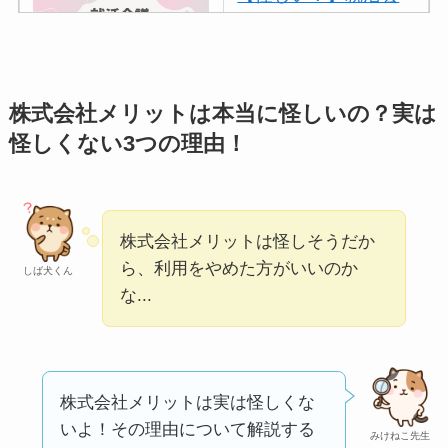
議の口コミ・評判
は
実際どう？
アトムクリニックは
株式会社メリットは本当に怪しいの？実は
怪しい？口コミ・評
怪しくない3つの理由！
判が正直ヤバい
って
本当？
【怪しい？】帝国デ
株式会社メリットは怪しそうだか
ータバンクの口コ
ら、利用をやめた方がいいのか
しば犬くん
な...
ミ・評判
は実際ど
う？
【怪しい？】セルプ
ロモート株式会社の
株式会社メリットは実は怪しくな
口コミ・評判
は実際
いよ！その理由について解説する
みけねこ先生