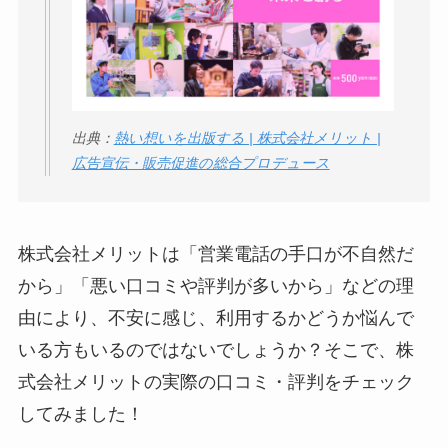
実際どう？
ユリカコーポレーシ
ョンは怪しい？口コ
ミ・評価が正直ヤバ
出典：
熱い想いを出版する | 株式会社メリット |
い
って本当？
広告宣伝・販売促進の総合プロデュース
【怪しい？】株式会
社TAPPの口コミ・評
株式会社メリットは「営業電話の手口が不自然だ
判
は実際どう？
から」「悪い口コミや評判が多いから」などの理
由により、不安に感じ、利用するかどうか悩んで
Temuは怪しい？口コ
ミ・評判が正直ヤバ
いる方もいるのではないでしょうか？そこで、株
い
って本当？
式会社メリットの実際の口コミ・評判をチェック
してみました！