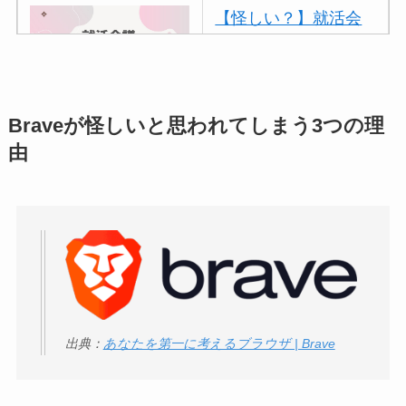
【怪しい？】就活会
議の口コミ・評判
は
実際どう？
アトムクリニックは
Braveが怪しいと思われてしまう3つの理
怪しい？口コミ・評
由
判が正直ヤバい
って
本当？
【怪しい？】帝国デ
ータバンクの口コ
ミ・評判
は実際ど
う？
出典：
あなたを第一に考えるブラウザ | Brave
【怪しい？】セルプ
ロモート株式会社の