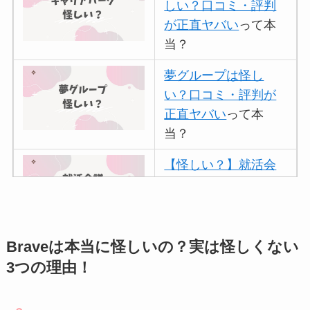
しい？口コミ・評判
が正直ヤバい
って本
当？
夢グループは怪し
い？口コミ・評判が
正直ヤバい
って本
当？
【怪しい？】就活会
議の口コミ・評判
は
実際どう？
アトムクリニックは
Braveは本当に怪しいの？実は怪しくない
怪しい？口コミ・評
3つの理由！
判が正直ヤバい
って
本当？