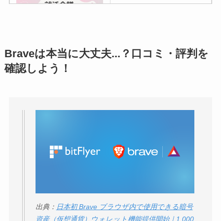
議の口コミ・評判
は
実際どう？
アトムクリニックは
Braveは本当に大丈夫...？口コミ・評判を
怪しい？口コミ・評
確認しよう！
判が正直ヤバい
って
本当？
【怪しい？】帝国デ
ータバンクの口コ
ミ・評判
は実際ど
う？
【怪しい？】セルプ
ロモート株式会社の
口コミ・評判
は実際
出典：
日本初 Brave ブラウザ内で使用できる暗号
資産（仮想通貨）ウォレット機能提供開始｜1,000