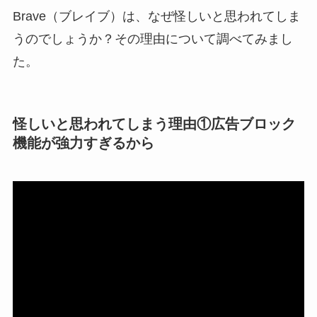
口コミ・評判
は実際
Brave（ブレイブ）は、なぜ怪しいと思われてしま
どう？
うのでしょうか？その理由について調べてみまし
【怪しい？】TikTok
た。
Liteの口コミ・評判
は
実際どう？
怪しいと思われてしまう理由①広告ブロック
ユリカコーポレーシ
機能が強力すぎるから
ョンは怪しい？口コ
ミ・評価が正直ヤバ
い
って本当？
【怪しい？】株式会
社TAPPの口コミ・評
判
は実際どう？
Temuは怪しい？口コ