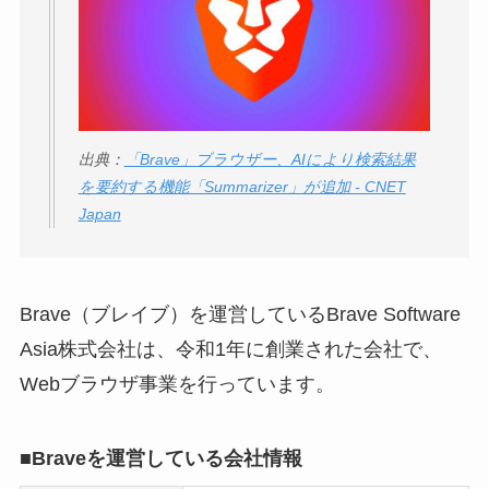
ータバンクの口コ
ミ・評判
は実際ど
う？
【怪しい？】セルプ
ロモート株式会社の
出典：
「Brave」ブラウザー、AIにより検索結果
口コミ・評判
は実際
を要約する機能「Summarizer」が追加 - CNET
どう？
Japan
【怪しい？】TikTok
Liteの口コミ・評判
は
Brave（ブレイブ）を運営しているBrave Software
実際どう？
Asia株式会社は、令和1年に創業された会社で、
Webブラウザ事業を行っています。
ユリカコーポレーシ
ョンは怪しい？口コ
ミ・評価が正直ヤバ
■Braveを運営している会社情報
い
って本当？