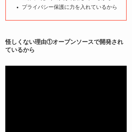
ミ・評価が正直ヤバ
プライバシー保護に力を入れているから
い
って本当？
【怪しい？】株式会
社TAPPの口コミ・評
怪しくない理由①オープンソースで開発され
判
は実際どう？
ているから
Temuは怪しい？口コ
ミ・評判が正直ヤバ
い
って本当？