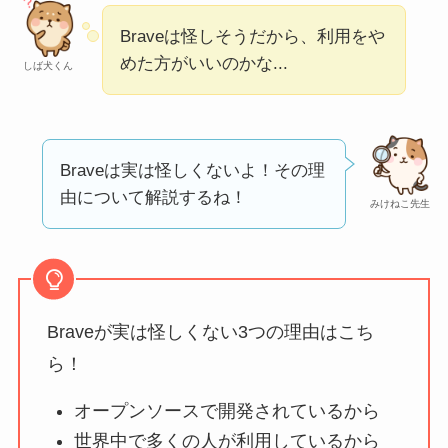
【怪しい？】帝国デ
Braveは怪しそうだから、利用をや
ータバンクの口コ
めた方がいいのかな...
しば犬くん
ミ・評判
は実際ど
う？
【怪しい？】セルプ
Braveは実は怪しくないよ！その理
ロモート株式会社の
由について解説するね！
みけねこ先生
口コミ・評判
は実際
どう？
【怪しい？】TikTok
Liteの口コミ・評判
は
Braveが実は怪しくない3つの理由はこち
実際どう？
ら！
オープンソースで開発されているから
ユリカコーポレーシ
ョンは怪しい？口コ
世界中で多くの人が利用しているから