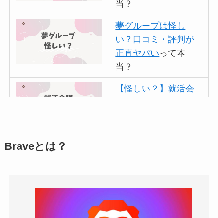
当？
夢グループは怪し
い？口コミ・評判が
正直ヤバい
って本
当？
【怪しい？】就活会
議の口コミ・評判
は
実際どう？
アトムクリニックは
Braveとは？
怪しい？口コミ・評
判が正直ヤバい
って
本当？
【怪しい？】帝国デ