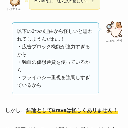
Braveは、なんか怪しい...？
い
って本当？
しば犬くん
【怪しい？】株式会
社TAPPの口コミ・評
判
は実際どう？
以下の3つの理由から怪しいと思わ
れてしまうんだね...！
みけねこ先生
・広告ブロック機能が強力すぎる
Temuは怪しい？口コ
から
ミ・評判が正直ヤバ
・独自の仮想通貨を使っているか
い
って本当？
ら
・プライバシー重視を強調しすぎ
ているから
しかし、
結論としてBraveは怪しくありません！