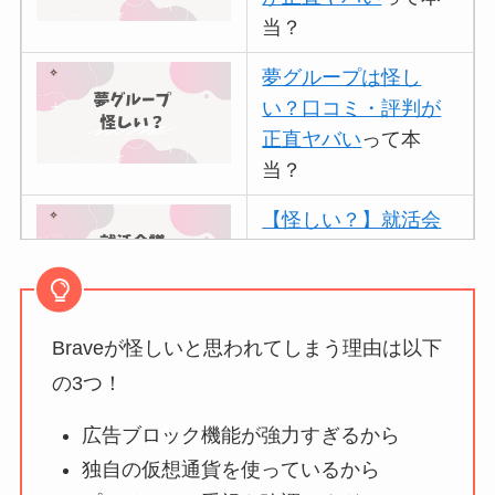
当？
夢グループは怪し
い？口コミ・評判が
正直ヤバい
って本
当？
【怪しい？】就活会
議の口コミ・評判
は
実際どう？
Braveが怪しいと思われてしまう理由は以下
アトムクリニックは
怪しい？口コミ・評
の3つ！
判が正直ヤバい
って
広告ブロック機能が強力すぎるから
本当？
独自の仮想通貨を使っているから
【怪しい？】帝国デ