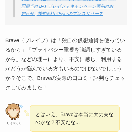
どう？
円相当の BAT プレゼントキャンペーン実施のお
【怪しい？】TikTok
知らせ | 株式会社bitFlyerのプレスリリース
Liteの口コミ・評判
は
実際どう？
Brave（ブレイブ）は「独自の仮想通貨を使ってい
ユリカコーポレーシ
るから」「プライバシー重視を強調しすぎている
ョンは怪しい？口コ
から」などの理由により、不安に感じ、利用する
ミ・評価が正直ヤバ
かどうか悩んでいる方もいるのではないでしょう
い
って本当？
か？そこで、Braveの実際の口コミ・評判をチェッ
【怪しい？】株式会
クしてみました！
社TAPPの口コミ・評
判
は実際どう？
とはいえ、Braveは本当に大丈夫な
Temuは怪しい？口コ
のかな？不安だな...
しば犬くん
ミ・評判が正直ヤバ