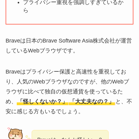
プライバシー重視を強調しすぎているか
ータバンクの口コ
ら
ミ・評判
は実際ど
う？
【怪しい？】セルプ
Braveは日本のBrave Software Asia株式会社が運営
ロモート株式会社の
しているWebブラウザです。
口コミ・評判
は実際
どう？
Braveはプライバシー保護と高速性を重視してお
【怪しい？】TikTok
り、人気のWebブラウザなのですが、他のWebブ
Liteの口コミ・評判
は
ラウザに比べて独自の仮想通貨を使っているた
実際どう？
め、
「怪しくないか？」
「大丈夫なの？」
と、不
安に感じる方もいるでしょう。
ユリカコーポレーシ
ョンは怪しい？口コ
ミ・評価が正直ヤバ