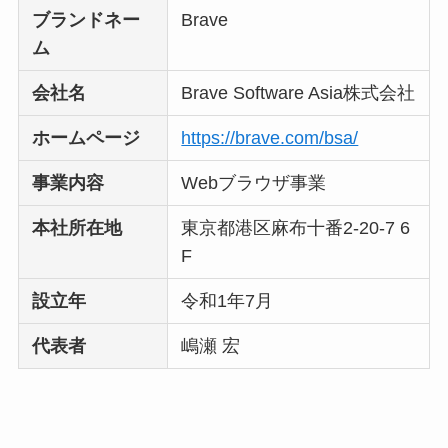
ブランドネー
Brave
【怪しい？】株式会
ム
社TAPPの口コミ・評
判
は実際どう？
会社名
Brave Software Asia株式会社
ホームページ
https://brave.com/bsa/
Temuは怪しい？口コ
ミ・評判が正直ヤバ
事業内容
Webブラウザ事業
い
って本当？
本社所在地
東京都港区麻布十番2-20-7 6
F
設立年
令和1年7月
代表者
嶋瀬 宏