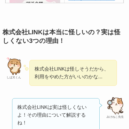
議の口コミ・評判
は
実際どう？
アトムクリニックは
株式会社LINKは本当に怪しいの？実は怪
怪しい？口コミ・評
しくない3つの理由！
判が正直ヤバい
って
本当？
【怪しい？】帝国デ
株式会社LINKは怪しそうだから、
ータバンクの口コ
利用をやめた方がいいのかな...
しば犬くん
ミ・評判
は実際ど
う？
【怪しい？】セルプ
株式会社LINKは実は怪しくない
ロモート株式会社の
よ！その理由について解説する
みけねこ先生
口コミ・評判
は実際
ね！