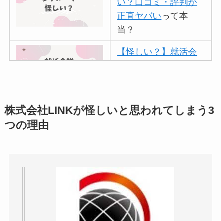
い？口コミ・評判が
正直ヤバい
って本
当？
【怪しい？】就活会
議の口コミ・評判
は
実際どう？
アトムクリニックは
株式会社LINKが怪しいと思われてしまう3
怪しい？口コミ・評
つの理由
判が正直ヤバい
って
本当？
【怪しい？】帝国デ
ータバンクの口コ
ミ・評判
は実際ど
う？