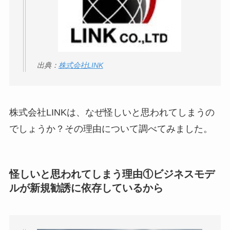
【怪しい？】セルプ
ロモート株式会社の
口コミ・評判
は実際
どう？
出典：
株式会社LINK
【怪しい？】TikTok
Liteの口コミ・評判
は
実際どう？
株式会社LINKは、なぜ怪しいと思われてしまうの
でしょうか？その理由について調べてみました。
ユリカコーポレーシ
ョンは怪しい？口コ
ミ・評価が正直ヤバ
怪しいと思われてしまう理由①
ビジネスモデ
い
って本当？
ルが新規勧誘に依存しているから
【怪しい？】株式会
社TAPPの口コミ・評