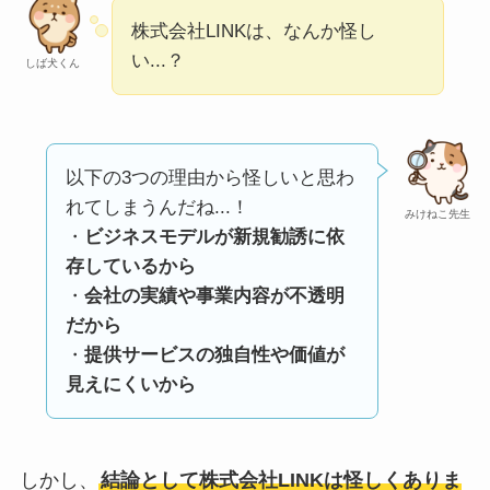
い
って本当？
株式会社LINKは、なんか怪し
【怪しい？】株式会
い...？
しば犬くん
社TAPPの口コミ・評
判
は実際どう？
以下の3つの理由から怪しいと思わ
Temuは怪しい？口コ
れてしまうんだね...！
ミ・評判が正直ヤバ
みけねこ先生
・
ビジネスモデルが新規勧誘に依
い
って本当？
存しているから
・
会社の実績や事業内容が不透明
だから
・
提供サービスの独自性や価値が
見えにくいから
しかし、
結論として株式会社LINKは怪しくありま