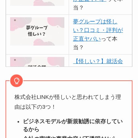
当？
夢グループは怪し
い？口コミ・評判が
正直ヤバい
って本
当？
【怪しい？】就活会
議の口コミ・評判
は
実際どう？
株式会社LINKが怪しいと思われてしまう理
アトムクリニックは
怪しい？口コミ・評
由は以下の3つ！
判が正直ヤバい
って
ビジネスモデルが新規勧誘に依存してい
本当？
るから
【怪しい？】帝国デ