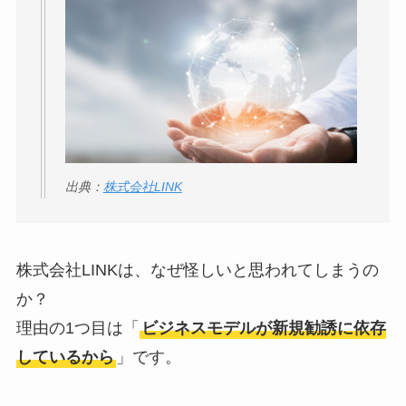
判
は実際どう？
Temuは怪しい？口コ
ミ・評判が正直ヤバ
い
って本当？
出典：
株式会社LINK
株式会社LINKは、なぜ怪しいと思われてしまうの
か？
理由の1つ目は「
ビジネスモデルが新規勧誘に依存
しているから
」です。