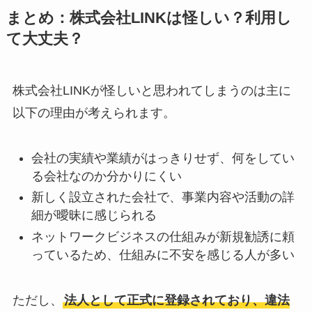
アトムクリニックは
まとめ：株式会社LINKは怪しい？利用し
怪しい？口コミ・評
て大丈夫？
判が正直ヤバい
って
本当？
株式会社LINKが怪しいと思われてしまうのは主に
【怪しい？】帝国デ
以下の理由が考えられます。
ータバンクの口コ
ミ・評判
は実際ど
会社の実績や業績がはっきりせず、何をしてい
う？
る会社なのか分かりにくい
【怪しい？】セルプ
新しく設立された会社で、事業内容や活動の詳
細が曖昧に感じられる
ロモート株式会社の
口コミ・評判
は実際
ネットワークビジネスの仕組みが新規勧誘に頼
っているため、仕組みに不安を感じる人が多い
どう？
【怪しい？】TikTok
ただし、
法人として正式に登録されており、違法
Liteの口コミ・評判
は