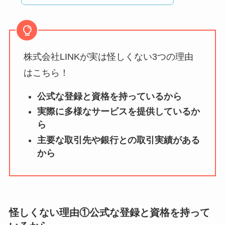
どう？
【怪しい？】TikTok
Liteの口コミ・評判
は
実際どう？
株式会社LINKが実は怪しくない3つの理由
はこちら！
ユリカコーポレーシ
公式な登録と資格を持っているから
ョンは怪しい？口コ
ミ・評価が正直ヤバ
実際に多様なサービスを提供しているか
ら
い
って本当？
主要な取引先や銀行との取引実績がある
【怪しい？】株式会
から
社TAPPの口コミ・評
判
は実際どう？
Temuは怪しい？口コ
怪しくない理由①
公式な登録と資格を持って
ミ・評判が正直ヤバ