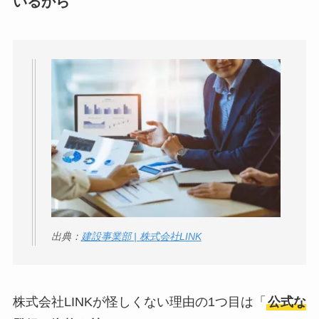
いるから
い
って本当？
出典：
建設事業部 | 株式会社LINK
株式会社LINKが怪しくない理由の1つ目は「
公式な