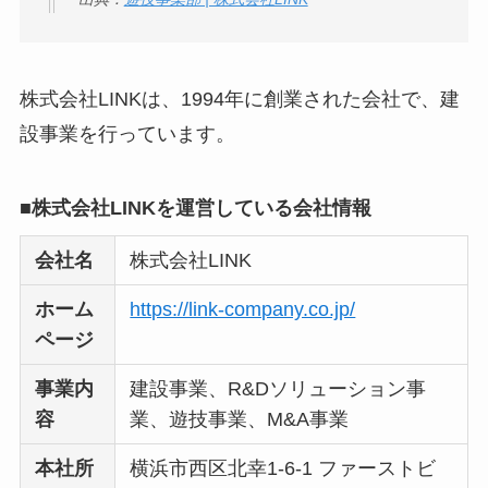
どう？
【怪しい？】TikTok
Liteの口コミ・評判
は
株式会社LINKは、1994年に創業された会社で、建
実際どう？
設事業を行っています。
ユリカコーポレーシ
■株式会社LINKを運営している会社情報
ョンは怪しい？口コ
ミ・評価が正直ヤバ
会社名
株式会社LINK
い
って本当？
ホーム
https://link-company.co.jp/
【怪しい？】株式会
ページ
社TAPPの口コミ・評
判
は実際どう？
事業内
建設事業、R&Dソリューション事
容
業、遊技事業、M&A事業
Temuは怪しい？口コ
本社所
横浜市西区北幸1-6-1 ファーストビ
ミ・評判が正直ヤバ