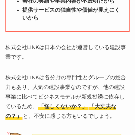
会社の実績や事業内容が不透明だから
ータバンクの口コ
提供サービスの独自性や価値が見えにく
ミ・評判
は実際ど
いから
う？
【怪しい？】セルプ
ロモート株式会社の
株式会社LINKは日本の会社が運営している建設事
口コミ・評判
は実際
業です。
どう？
【怪しい？】TikTok
株式会社LINKは各分野の専門性とグループの総合
Liteの口コミ・評判
は
力もあり、人気の建設事業なのですが、他の建設
実際どう？
事業に比べてビジネスモデルが新規勧誘に依存し
ているため、
「怪しくないか？」
「大丈夫な
ユリカコーポレーシ
の？」
と、不安に感じる方もいるでしょう。
ョンは怪しい？口コ
ミ・評価が正直ヤバ