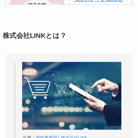
議の口コミ・評判
は
実際どう？
アトムクリニックは
株式会社LINKとは？
怪しい？口コミ・評
判が正直ヤバい
って
本当？
【怪しい？】帝国デ
ータバンクの口コ
ミ・評判
は実際ど
う？
【怪しい？】セルプ
ロモート株式会社の
口コミ・評判
は実際
出典：
遊技事業部 | 株式会社LINK