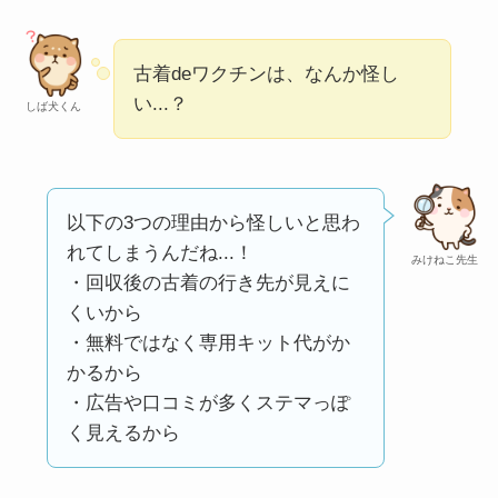
い
って本当？
【怪しい？】株式会
古着deワクチンは、なんか怪し
社TAPPの口コミ・評
い...？
しば犬くん
判
は実際どう？
Temuは怪しい？口コ
ミ・評判が正直ヤバ
以下の3つの理由から怪しいと思わ
い
って本当？
れてしまうんだね...！
みけねこ先生
・回収後の古着の行き先が見えに
くいから
・無料ではなく専用キット代がか
かるから
・広告や口コミが多くステマっぽ
く見えるから