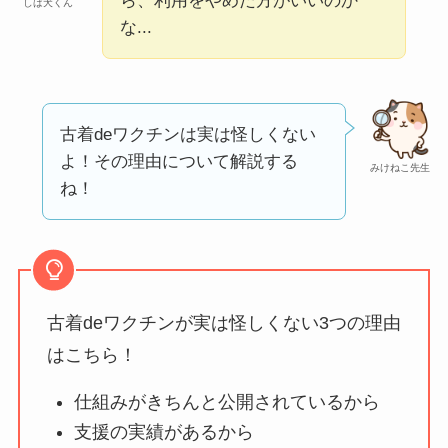
ータバンクの口コ
ら、利用をやめた方がいいのか
しば犬くん
な...
ミ・評判
は実際ど
う？
【怪しい？】セルプ
ロモート株式会社の
古着deワクチンは実は怪しくない
口コミ・評判
は実際
よ！その理由について解説する
みけねこ先生
どう？
ね！
【怪しい？】TikTok
Liteの口コミ・評判
は
実際どう？
古着deワクチンが実は怪しくない3つの理由
ユリカコーポレーシ
はこちら！
ョンは怪しい？口コ
仕組みがきちんと公開されているから
ミ・評価が正直ヤバ
支援の実績があるから
い
って本当？