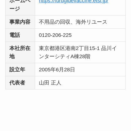
ホームペ
https://furugidevaccine.etsl.jp/
い
って本当？
ージ
事業内容
不用品の回収、海外リユース
電話
0120-206-225
本社所在
東京都港区港南2丁目15-1 品川イ
地
ンターシティA棟28階
設立年
2005年6月28日
代表者
山田 正人