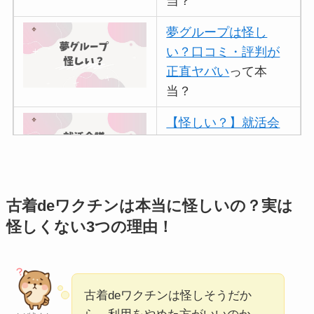
当？
夢グループは怪し
い？口コミ・評判が
正直ヤバい
って本
当？
【怪しい？】就活会
議の口コミ・評判
は
実際どう？
アトムクリニックは
古着deワクチンは本当に怪しいの？実は
怪しい？口コミ・評
怪しくない3つの理由！
判が正直ヤバい
って
本当？
【怪しい？】帝国デ
古着deワクチンは怪しそうだか