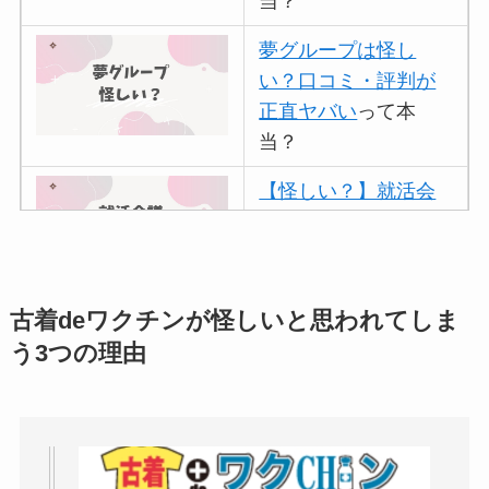
当？
夢グループは怪し
い？口コミ・評判が
正直ヤバい
って本
当？
【怪しい？】就活会
議の口コミ・評判
は
実際どう？
アトムクリニックは
古着deワクチンが怪しいと思われてしま
怪しい？口コミ・評
う3つの理由
判が正直ヤバい
って
本当？
【怪しい？】帝国デ