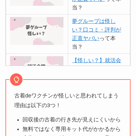
当？
夢グループは怪し
い？口コミ・評判が
正直ヤバい
って本
当？
【怪しい？】就活会
議の口コミ・評判
は
実際どう？
古着deワクチンが怪しいと思われてしまう
アトムクリニックは
怪しい？口コミ・評
理由は以下の3つ！
判が正直ヤバい
って
回収後の古着の行き先が見えにくいから
本当？
無料ではなく専用キット代がかかるから
【怪しい？】帝国デ