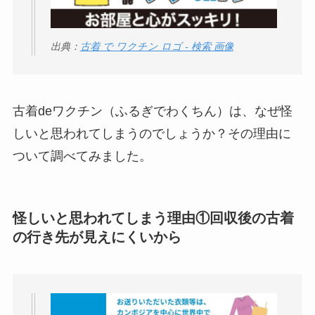
ータバンクの口コ
ミ・評判
は実際ど
う？
出典：
古着 で ワクチン ロゴ - 検索 画像
【怪しい？】セルプ
ロモート株式会社の
古着deワクチン（ふるぎでわくちん）は、なぜ怪
口コミ・評判
は実際
どう？
しいと思われてしまうのでしょうか？その理由に
ついて調べてみました。
【怪しい？】TikTok
Liteの口コミ・評判
は
実際どう？
怪しいと思われてしまう理由①回収後の古着
の行き先が見えにくいから
ユリカコーポレーシ
ョンは怪しい？口コ
ミ・評価が正直ヤバ
い
って本当？