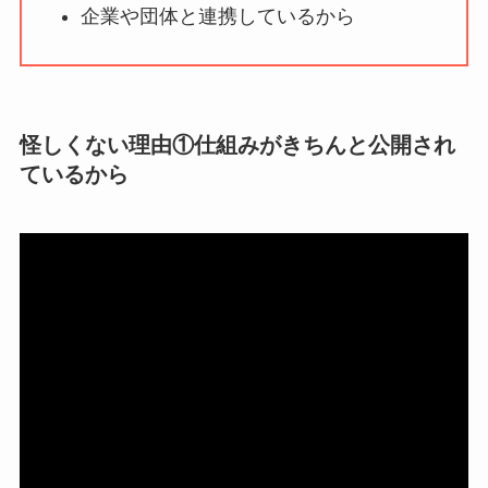
企業や団体と連携しているから
【怪しい？】株式会
社TAPPの口コミ・評
判
は実際どう？
怪しくない理由①仕組みがきちんと公開され
Temuは怪しい？口コ
ているから
ミ・評判が正直ヤバ
い
って本当？