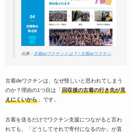
【怪しい？】株式会
社TAPPの口コミ・評
判
は実際どう？
Temuは怪しい？口コ
ミ・評判が正直ヤバ
出典：
古着deワクチンとは？ | 古着deワクチン
い
って本当？
古着deワクチンは、なぜ怪しいと思われてしまう
のか？理由の1つ目は「
回収後の古着の行き先が見
えにくいから
」です。
古着を送るだけでワクチン支援につながると言わ
れても、「どうしてそれで寄付になるのか」が直