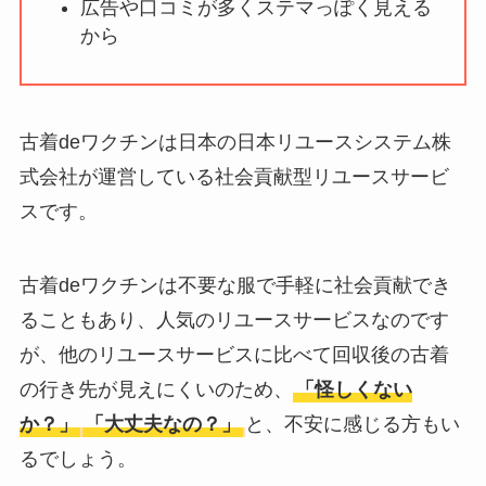
広告や口コミが多くステマっぽく見える
ータバンクの口コ
から
ミ・評判
は実際ど
う？
【怪しい？】セルプ
古着deワクチンは日本の日本リユースシステム株
ロモート株式会社の
式会社が運営している社会貢献型リユースサービ
口コミ・評判
は実際
スです。
どう？
【怪しい？】TikTok
古着deワクチンは不要な服で手軽に社会貢献でき
Liteの口コミ・評判
は
ることもあり、人気のリユースサービスなのです
実際どう？
が、他のリユースサービスに比べて回収後の古着
の行き先が見えにくいのため、
「怪しくない
ユリカコーポレーシ
か？」
「大丈夫なの？」
と、不安に感じる方もい
ョンは怪しい？口コ
るでしょう。
ミ・評価が正直ヤバ