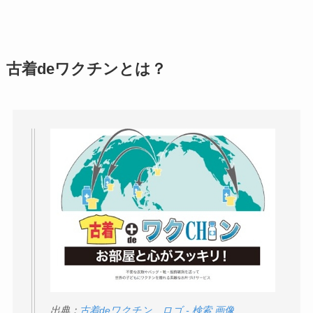
議の口コミ・評判
は
実際どう？
アトムクリニックは
古着deワクチンとは？
怪しい？口コミ・評
判が正直ヤバい
って
本当？
【怪しい？】帝国デ
ータバンクの口コ
ミ・評判
は実際ど
う？
【怪しい？】セルプ
ロモート株式会社の
口コミ・評判
は実際
どう？
出典：
古着deワクチン ロゴ - 検索 画像