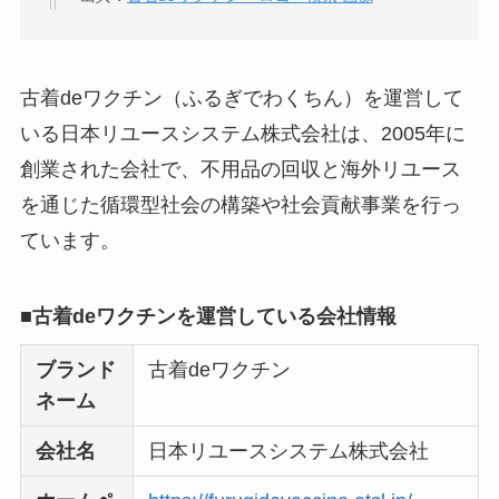
【怪しい？】TikTok
Liteの口コミ・評判
は
古着deワクチン（ふるぎでわくちん）を運営して
実際どう？
いる日本リユースシステム株式会社は、2005年に
創業された会社で、不用品の回収と海外リユース
ユリカコーポレーシ
ョンは怪しい？口コ
を通じた循環型社会の構築や社会貢献事業を行っ
ミ・評価が正直ヤバ
ています。
い
って本当？
【怪しい？】株式会
■古着deワクチンを運営している会社情報
社TAPPの口コミ・評
ブランド
古着deワクチン
判
は実際どう？
ネーム
Temuは怪しい？口コ
会社名
日本リユースシステム株式会社
ミ・評判が正直ヤバ