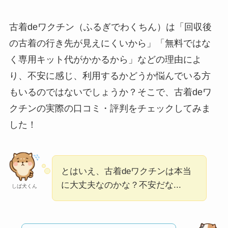
判が正直ヤバい
って
本当？
古着deワクチン（ふるぎでわくちん）は「回収後
【怪しい？】帝国デ
の古着の行き先が見えにくいから」「無料ではな
ータバンクの口コ
く専用キット代がかかるから」などの理由によ
ミ・評判
は実際ど
り、不安に感じ、利用するかどうか悩んでいる方
う？
もいるのではないでしょうか？そこで、古着deワ
【怪しい？】セルプ
クチンの実際の口コミ・評判をチェックしてみま
ロモート株式会社の
した！
口コミ・評判
は実際
どう？
【怪しい？】TikTok
とはいえ、古着deワクチンは本当
Liteの口コミ・評判
は
に大丈夫なのかな？不安だな...
しば犬くん
実際どう？