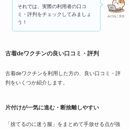
ユリカコーポレーシ
それでは、実際の利用者の口コ
ョンは怪しい？口コ
ミ・評判をチェックしてみましょ
ミ・評価が正直ヤバ
みけねこ先生
う！
い
って本当？
【怪しい？】株式会
社TAPPの口コミ・評
古着deワクチンの良い口コミ・評判
判
は実際どう？
Temuは怪しい？口コ
古着deワクチンを利用した方の、良い口コミ・評
ミ・評判が正直ヤバ
判をいくつか紹介します。
い
って本当？
片付けが一気に進む・断捨離しやすい
「捨てるのに迷う服」をまとめて手放せる点が強