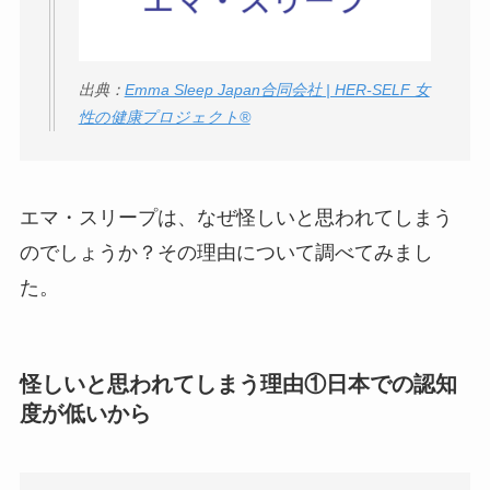
【怪しい？】セルプ
ロモート株式会社の
口コミ・評判
は実際
出典：
Emma Sleep Japan合同会社 | HER-SELF 女
どう？
性の健康プロジェクト®
【怪しい？】TikTok
Liteの口コミ・評判
は
エマ・スリープは、なぜ怪しいと思われてしまう
実際どう？
のでしょうか？その理由について調べてみまし
ユリカコーポレーシ
た。
ョンは怪しい？口コ
ミ・評価が正直ヤバ
い
って本当？
怪しいと思われてしまう理由①日本での認知
度が低いから
【怪しい？】株式会
社TAPPの口コミ・評
判
は実際どう？