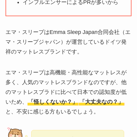
インフルエンサーによるPRが多いから
ータバンクの口コ
ミ・評判
は実際ど
う？
エマ・スリープはEmma Sleep Japan合同会社（エ
【怪しい？】セルプ
マ・スリープジャパン）が運営しているドイツ発
ロモート株式会社の
祥のマットレスブランドです。
口コミ・評判
は実際
どう？
エマ・スリープは高機能・高性能なマットレスが
【怪しい？】TikTok
多く、人気のマットレスブランドなのですが、他
Liteの口コミ・評判
は
のマットレスブラドに比べて日本での認知度が低
実際どう？
いため、
「怪しくないか？」
「大丈夫なの？」
と、不安に感じる方もいるでしょう。
ユリカコーポレーシ
ョンは怪しい？口コ
ミ・評価が正直ヤバ