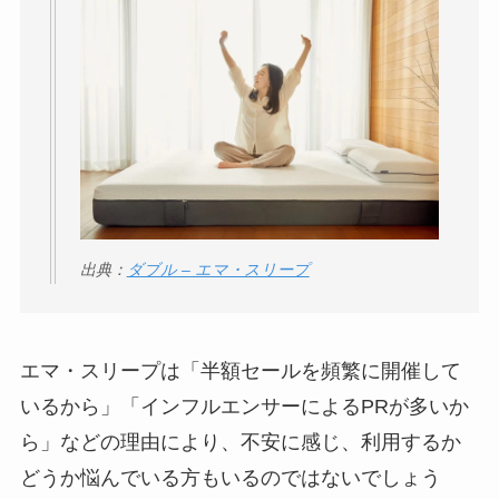
【怪しい？】帝国デ
ータバンクの口コ
ミ・評判
は実際ど
う？
【怪しい？】セルプ
ロモート株式会社の
口コミ・評判
は実際
どう？
出典：
ダブル – エマ・スリープ
【怪しい？】TikTok
Liteの口コミ・評判
は
実際どう？
エマ・スリープは「半額セールを頻繁に開催して
いるから」「インフルエンサーによるPRが多いか
ユリカコーポレーシ
ら」などの理由により、不安に感じ、利用するか
ョンは怪しい？口コ
どうか悩んでいる方もいるのではないでしょう
ミ・評価が正直ヤバ