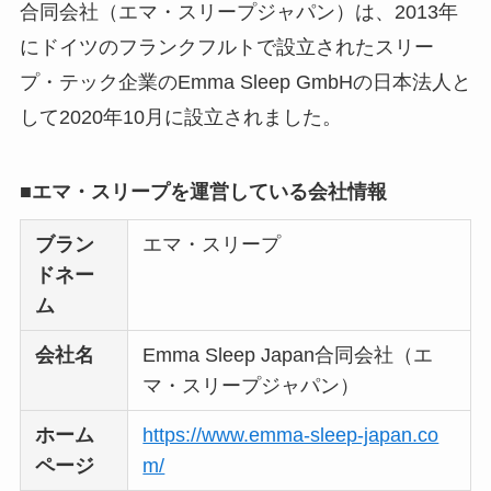
合同会社（エマ・スリープジャパン）は、2013年
にドイツのフランクフルトで設立されたスリー
ユリカコーポレーシ
プ・テック企業のEmma Sleep GmbHの日本法人と
ョンは怪しい？口コ
して2020年10月に設立されました。
ミ・評価が正直ヤバ
い
って本当？
■エマ・スリープを運営している会社情報
【怪しい？】株式会
社TAPPの口コミ・評
ブラン
エマ・スリープ
判
は実際どう？
ドネー
ム
Temuは怪しい？口コ
会社名
Emma Sleep Japan合同会社（エ
ミ・評判が正直ヤバ
マ・スリープジャパン）
い
って本当？
ホーム
https://www.emma-sleep-japan.co
ページ
m/