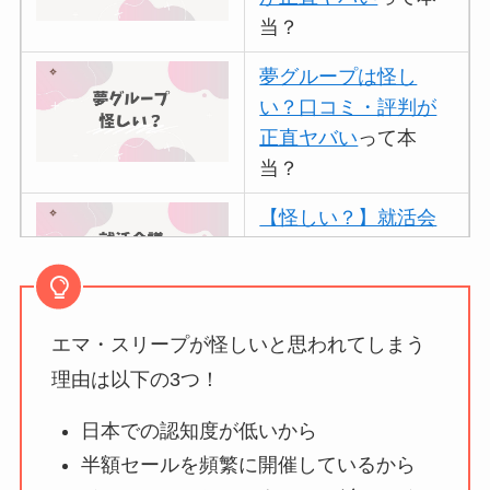
当？
夢グループは怪し
い？口コミ・評判が
正直ヤバい
って本
当？
【怪しい？】就活会
議の口コミ・評判
は
実際どう？
エマ・スリープが怪しいと思われてしまう
アトムクリニックは
怪しい？口コミ・評
理由は以下の3つ！
判が正直ヤバい
って
日本での認知度が低いから
本当？
半額セールを頻繁に開催しているから
【怪しい？】帝国デ