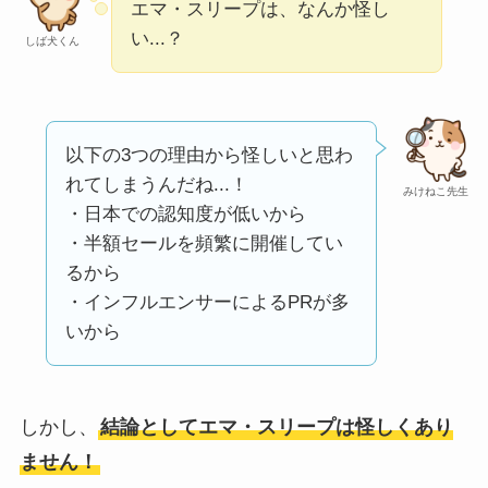
い
って本当？
エマ・スリープは、なんか怪し
い...？
しば犬くん
【怪しい？】株式会
社TAPPの口コミ・評
判
は実際どう？
以下の3つの理由から怪しいと思わ
Temuは怪しい？口コ
れてしまうんだね...！
みけねこ先生
・日本での認知度が低いから
ミ・評判が正直ヤバ
・半額セールを頻繁に開催してい
い
って本当？
るから
・インフルエンサーによるPRが多
いから
しかし、
結論としてエマ・スリープは怪しくあり
ません！