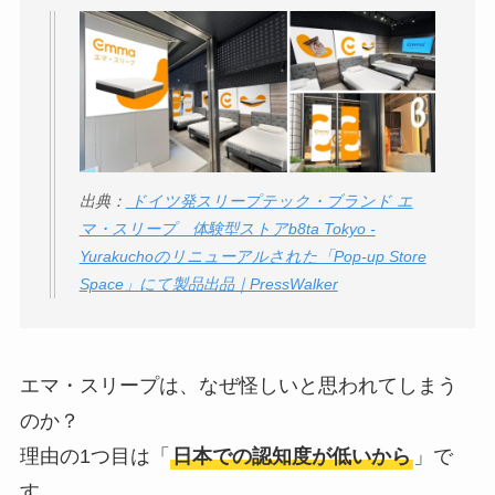
Temuは怪しい？口コ
ミ・評判が正直ヤバ
い
って本当？
出典：
ドイツ発スリープテック・ブランド エ
マ・スリープ 体験型ストアb8ta Tokyo -
Yurakuchoのリニューアルされた「Pop-up Store
Space」にて製品出品｜PressWalker
エマ・スリープは、なぜ怪しいと思われてしまう
のか？
理由の1つ目は「
日本での認知度が低いから
」で
す。