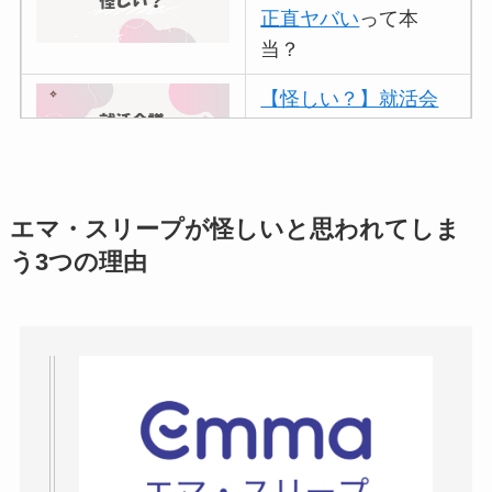
正直ヤバい
って本
当？
【怪しい？】就活会
議の口コミ・評判
は
実際どう？
アトムクリニックは
エマ・スリープが怪しいと思われてしま
怪しい？口コミ・評
う3つの理由
判が正直ヤバい
って
本当？
【怪しい？】帝国デ
ータバンクの口コ
ミ・評判
は実際ど
う？