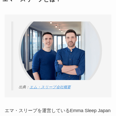
怪しい？口コミ・評
判が正直ヤバい
って
本当？
【怪しい？】帝国デ
ータバンクの口コ
ミ・評判
は実際ど
う？
【怪しい？】セルプ
ロモート株式会社の
口コミ・評判
は実際
出典：
エム・スリープ会社概要
どう？
【怪しい？】TikTok
Liteの口コミ・評判
は
エマ・スリープを運営しているEmma Sleep Japan
実際どう？