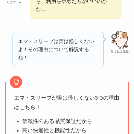
ータバンクの口コ
ら、利用をやめた方がいいのか
しば犬くん
な...
ミ・評判
は実際ど
う？
【怪しい？】セルプ
ロモート株式会社の
エマ・スリープは実は怪しくない
口コミ・評判
は実際
よ！その理由について解説する
みけねこ先生
どう？
ね！
【怪しい？】TikTok
Liteの口コミ・評判
は
実際どう？
エマ・スリープが実は怪しくない3つの理由
ユリカコーポレーシ
はこちら！
ョンは怪しい？口コ
信頼性のある品質保証だから
ミ・評価が正直ヤバ
高い快適性と機能性だから
い
って本当？