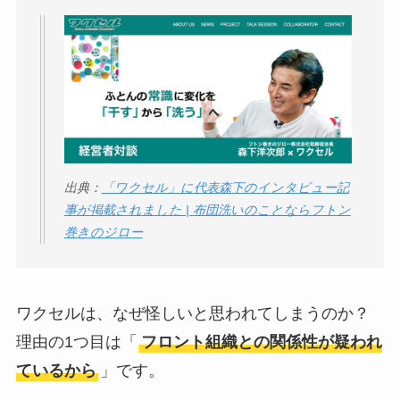
判
は実際どう？
Temuは怪しい？口コ
ミ・評判が正直ヤバ
い
って本当？
出典：
「ワクセル」に代表森下のインタビュー記
事が掲載されました | 布団洗いのことならフトン
巻きのジロー
ワクセルは、なぜ怪しいと思われてしまうのか？
理由の1つ目は「
フロント組織との関係性が疑われ
ているから
」です。