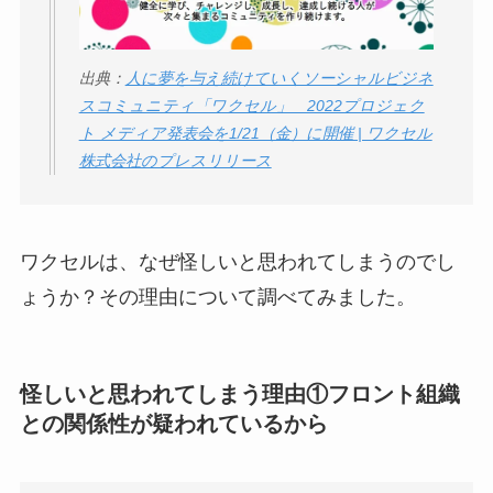
【怪しい？】セルプ
ロモート株式会社の
出典：
人に夢を与え続けていくソーシャルビジネ
口コミ・評判
は実際
スコミュニティ「ワクセル」 2022プロジェク
どう？
ト メディア発表会を1/21（金）に開催 | ワクセル
株式会社のプレスリリース
【怪しい？】TikTok
Liteの口コミ・評判
は
実際どう？
ワクセルは、なぜ怪しいと思われてしまうのでし
ょうか？その理由について調べてみました。
ユリカコーポレーシ
ョンは怪しい？口コ
ミ・評価が正直ヤバ
怪しいと思われてしまう理由①フロント組織
い
って本当？
との関係性が疑われているから
【怪しい？】株式会
社TAPPの口コミ・評