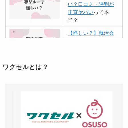
い？口コミ・評判が
正直ヤバい
って本
当？
【怪しい？】就活会
議の口コミ・評判
は
実際どう？
アトムクリニックは
ワクセルとは？
怪しい？口コミ・評
判が正直ヤバい
って
本当？
【怪しい？】帝国デ
ータバンクの口コ
ミ・評判
は実際ど
う？