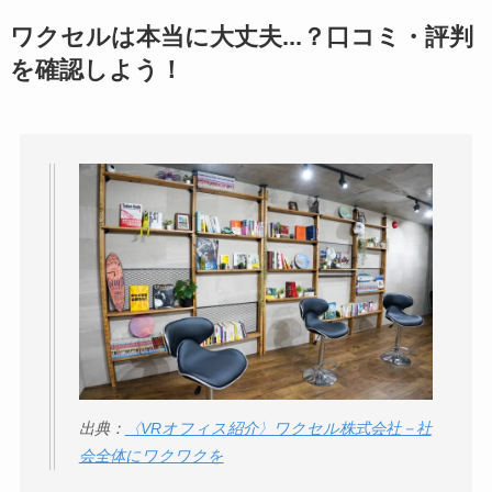
アトムクリニックは
ワクセルは本当に大丈夫...？口コミ・評判
怪しい？口コミ・評
を確認しよう！
判が正直ヤバい
って
本当？
【怪しい？】帝国デ
ータバンクの口コ
ミ・評判
は実際ど
う？
【怪しい？】セルプ
ロモート株式会社の
口コミ・評判
は実際
どう？
出典：
〈VRオフィス紹介〉ワクセル株式会社－社
会全体にワクワクを
【怪しい？】TikTok
Liteの口コミ・評判
は