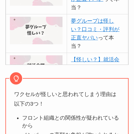
当？
夢グループは怪し
い？口コミ・評判が
正直ヤバい
って本
当？
【怪しい？】就活会
議の口コミ・評判
は
実際どう？
ワクセルが怪しいと思われてしまう理由は
アトムクリニックは
怪しい？口コミ・評
以下の3つ！
判が正直ヤバい
って
フロント組織との関係性が疑われている
本当？
から
【怪しい？】帝国デ