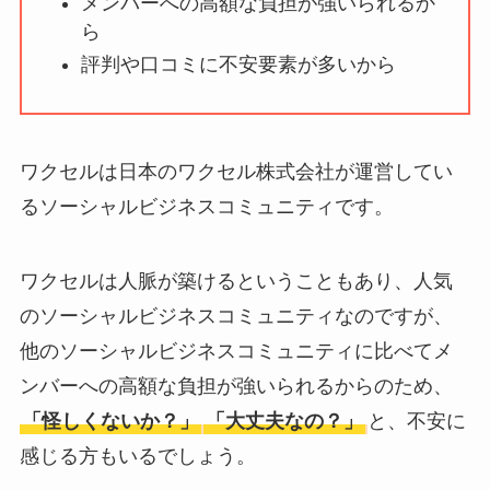
メンバーへの高額な負担が強いられるか
ータバンクの口コ
ら
ミ・評判
は実際ど
評判や口コミに不安要素が多いから
う？
【怪しい？】セルプ
ロモート株式会社の
ワクセルは日本のワクセル株式会社が運営してい
口コミ・評判
は実際
るソーシャルビジネスコミュニティです。
どう？
【怪しい？】TikTok
ワクセルは人脈が築けるということもあり、人気
Liteの口コミ・評判
は
のソーシャルビジネスコミュニティなのですが、
実際どう？
他のソーシャルビジネスコミュニティに比べてメ
ンバーへの高額な負担が強いられるからのため、
ユリカコーポレーシ
「怪しくないか？」
「大丈夫なの？」
と、不安に
ョンは怪しい？口コ
感じる方もいるでしょう。
ミ・評価が正直ヤバ