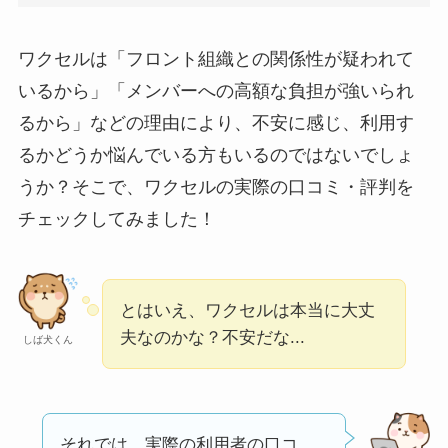
実際どう？
ワクセルは「フロント組織との関係性が疑われて
ユリカコーポレーシ
いるから」「メンバーへの高額な負担が強いられ
ョンは怪しい？口コ
るから」などの理由により、不安に感じ、利用す
ミ・評価が正直ヤバ
るかどうか悩んでいる方もいるのではないでしょ
い
って本当？
うか？そこで、ワクセルの実際の口コミ・評判を
【怪しい？】株式会
チェックしてみました！
社TAPPの口コミ・評
判
は実際どう？
とはいえ、ワクセルは本当に大丈
Temuは怪しい？口コ
夫なのかな？不安だな...
しば犬くん
ミ・評判が正直ヤバ
い
って本当？
それでは、実際の利用者の口コ