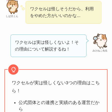
【怪しい？】帝国デ
ワクセルは怪しそうだから、利用
ータバンクの口コ
をやめた方がいいのかな...
しば犬くん
ミ・評判
は実際ど
う？
【怪しい？】セルプ
ワクセルは実は怪しくないよ！そ
ロモート株式会社の
の理由について解説するね！
みけねこ先生
口コミ・評判
は実際
どう？
【怪しい？】TikTok
Liteの口コミ・評判
は
ワクセルが実は怪しくない3つの理由はこち
実際どう？
ら！
公式団体との連携と実績のある運営だか
ユリカコーポレーシ
ら
ョンは怪しい？口コ