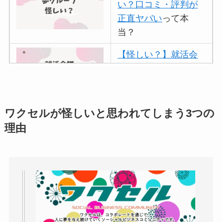
い？口コミ・評判が
正直ヤバい
って本
当？
【怪しい？】就活会
議の口コミ・評判
は
実際どう？
アトムクリニックは
ワクセルが怪しいと思われてしまう3つの
怪しい？口コミ・評
理由
判が正直ヤバい
って
本当？
【怪しい？】帝国デ
ータバンクの口コ
ミ・評判
は実際ど
う？