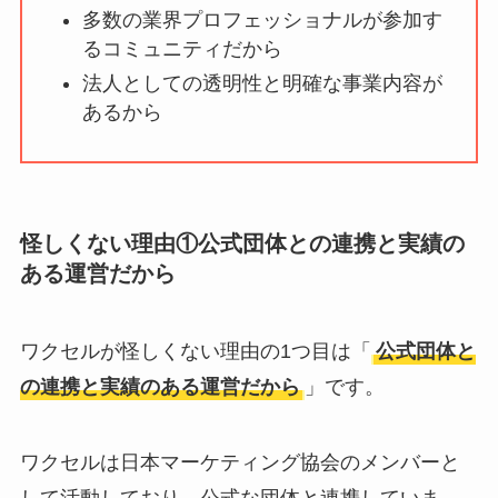
多数の業界プロフェッショナルが参加す
ミ・評価が正直ヤバ
るコミュニティだから
い
って本当？
法人としての透明性と明確な事業内容が
【怪しい？】株式会
あるから
社TAPPの口コミ・評
判
は実際どう？
Temuは怪しい？口コ
怪しくない理由①公式団体との連携と実績の
ミ・評判が正直ヤバ
ある運営だから
い
って本当？
ワクセルが怪しくない理由の1つ目は「
公式団体と
の連携と実績のある運営だから
」です。
ワクセルは日本マーケティング協会のメンバーと
して活動しており、公式な団体と連携していま