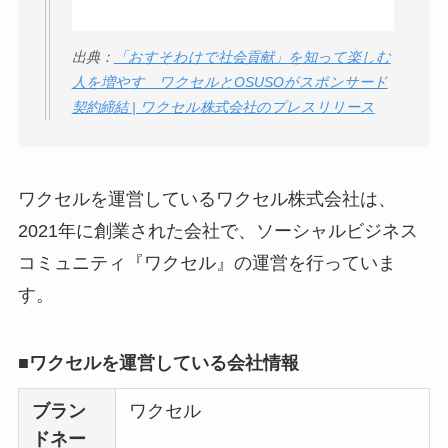
【怪しい？】セルプ
出典：
「おすそわけで社会貢献」を知って楽しむ
ロモート株式会社の
人を増やす ワクセルとOSUSOがスポンサード
口コミ・評判
は実際
契約締結 | ワクセル株式会社のプレスリリース
どう？
【怪しい？】TikTok
ワクセルを運営しているワクセル株式会社は、
Liteの口コミ・評判
は
実際どう？
2021年に創業された会社で、ソーシャルビジネス
コミュニティ『ワクセル』の運営を行っていま
ユリカコーポレーシ
す。
ョンは怪しい？口コ
ミ・評価が正直ヤバ
■ワクセルを運営している会社情報
い
って本当？
ブラン
ワクセル
【怪しい？】株式会
ドネー
社TAPPの口コミ・評